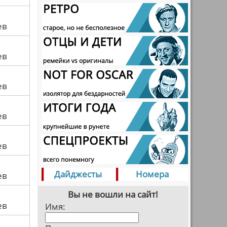
ев
ев
ев
ев
ев
Дайджесты
Номера
ев
Вы не вошли на сайт!
ев
Имя: