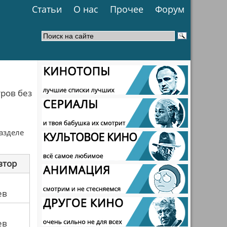
Статьи
О нас
Прочее
Форум
ров без
разделе
втор
ев
ев