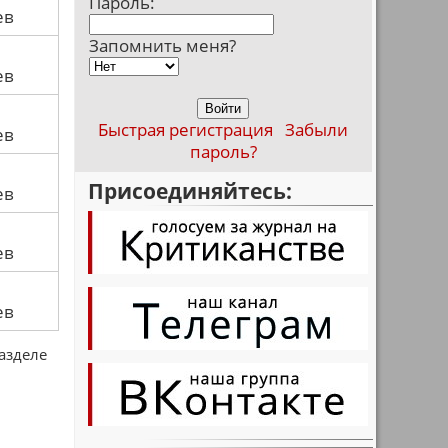
Пароль:
ев
Запомнить меня?
ев
Быстрая регистрация
Забыли
ев
пароль?
Присоединяйтесь:
ев
ев
ев
разделе