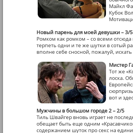
Майкл Фа
Кубок Во
Мотиваци
Новый парень для моей девушки – 3/5
Ромком как ромком – со всеми отсюда
терпеть одни и те же шутки в сотый р
вполне себе сносной, пожалуй, искать
Мистер Га
Тот же «К
лоска. О
Европейс
сюрпризы
вот и зде
Мужчины в большом городе 2 – 2/5
Тиль Швайгер вновь играет не послед
обещает быть еще одним «Красавчико
содержанием шуток про секс на един