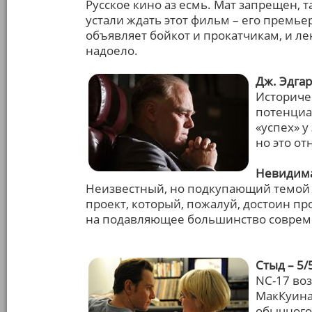
Русское кино аз есмь. Мат запрещен, т
устали ждать этот фильм – его премьер
объявляет бойкот и прокатчикам, и ле
надоело.
Дж. Эдгар
Историче
потенциа
«успех» 
но это от
Невидима
Неизвестный, но подкупающий темой 
проект, который, пожалуй, достоин пр
на подавляющее большинство соврем
Стыд – 5/
NС-17 во
МакКуина,
обычного 