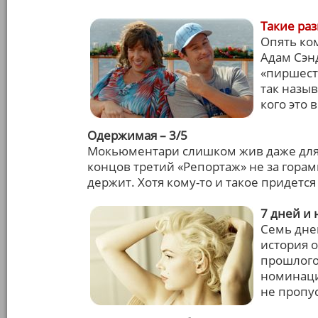
Такие ра
Опять ко
Адам Сэн
«пиршест
так назы
кого это 
Одержимая – 3/5
Мокьюментари слишком жив даже для 
концов третий «Репортаж» не за гора
держит. Хотя кому-то и такое придется
7 дней и 
Семь дней
история 
прошлого
номинации
не пропус