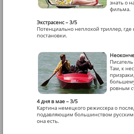
знать о н
фильма.
Экстрасенс – 3/5
Потенциально неплохой триллер, где с
постановки.
Неоконче
Писатель 
Там, к не
призраки,
большему
ровным с
4 дня в мае – 3/5
Картина немецкого режиссера о после
подавляющим большинством русским а
она есть.