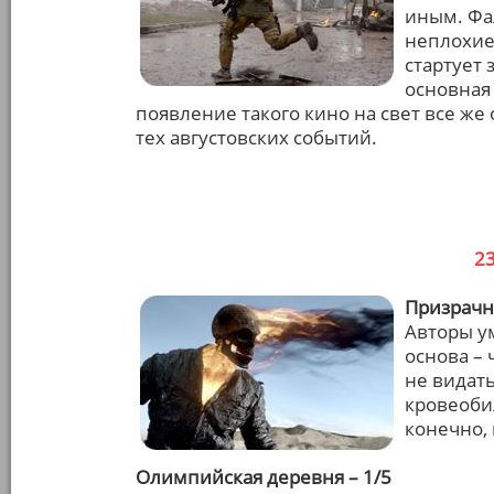
иным. Фа
неплохие 
стартует 
основная
появление такого кино на свет все же
тех августовских событий.
2
Призрачн
Авторы у
основа – 
не видат
кровеобил
конечно,
Олимпийская деревня – 1/5