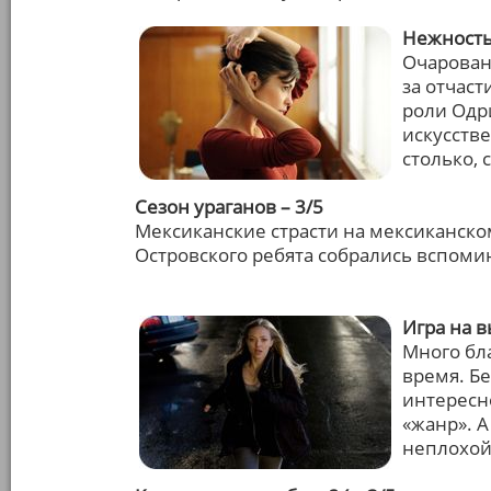
Нежность 
Очарован
за отчаст
роли Одр
искусств
столько, 
Сезон ураганов – 3/5
Мексиканские страсти на мексиканском
Островского ребята собрались вспоми
Игра на 
Много бл
время. Б
интересно
«жанр». А
неплохой