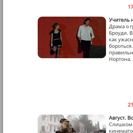
1
Учитель н
Драма о 
Броуди. В
как ужас
бороться.
правильны
Нортона.
2
Август. В
Слишком 
кинемато