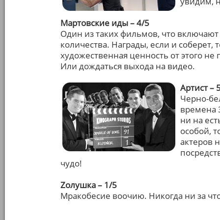
увидим, 
Мартовские иды – 4/5
Один из таких фильмов, что включают 
количества. Награды, если и соберет, т
художественная ценность от этого не 
Или дождаться выхода на видео.
Артист – 
Черно-бел
времена 3
ни на ест
особой, т
актеров н
посредст
чудо!
Zолушка – 1/5
Мракобесие воочию. Никогда ни за что