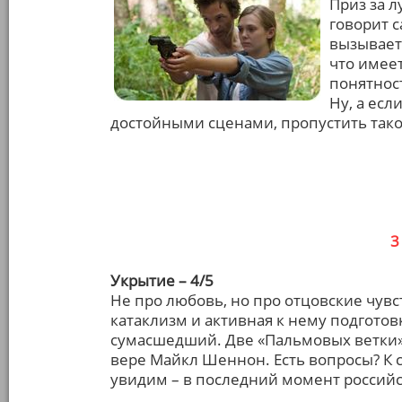
Приз за 
говорит 
вызывает
что имеет
понятност
Ну, а ес
достойными сценами, пропустить так
3
Укрытие – 4/5
Не про любовь, но про отцовские чув
катаклизм и активная к нему подготовк
сумасшедший. Две «Пальмовых ветки»
вере Майкл Шеннон. Есть вопросы? К с
увидим – в последний момент россий