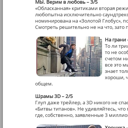
МЫ. Верим в любовь – 3/5
«Обласканная» критиками вторая реж
любопытна исключительно саундтреком
номинирована на «Золотой Глобус», 
Смотреть решительно не на что, зато
На грани 
То ли три
то не осо
счетом н
все это м
знает тол
хороши, ч
общем.
Шрамы 3D – 2/5
Глуп даже трейлер, а 3D никого не сп
«Битвы титанов». Не удивляйтесь, что
где, собственно, заявленные 3 миллио
Хроника –