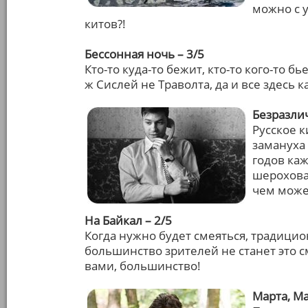
можно с 
китов?!
Бессонная ночь – 3/5
Кто-то куда-то бежит, кто-то кого-то бь
ж Сислей не Траволта, да и все здесь к
Безразлич
Русское к
замануха 
годов ка
шероховат
чем може
На Байкал – 2/5
Когда нужно будет смеяться, традицио
большинство зрителей не станет это с
вами, большинство!
Марта, Ма