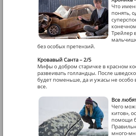
Что имен
понять, 
суперспо
конечном 
Трейлер в
мальчише
без особых претензий.
Кровавый Санта – 2/5
Мифы о добром старичке в красном кос
развеивать голландцы. После шведско
будет поменьше, да и ужасы не особо 
все.
Все любят
Чего мож
китов», о
помощи 
Правильно
много-мно