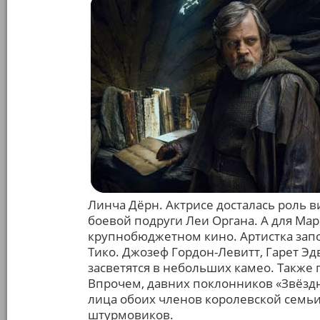
Линча Дёрн. Актрисе досталась роль 
боевой подруги Леи Органа. А для Ма
крупнобюджетном кино. Артистка зап
Тико. Джозеф Гордон-Левитт, Гарет Эд
засветятся в небольших камео. Также 
Впрочем, давних поклонников «Звёздн
лица обоих членов королевской семь
штурмовиков.