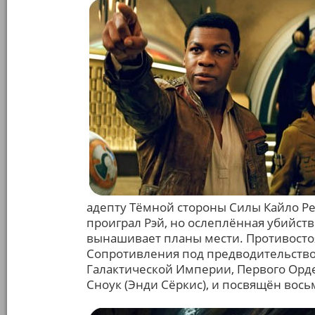
адепту Тёмной стороны Силы Кайло Рен
проиграл Рэй, но ослеплённая убийст
вынашивает планы мести. Противостоя
Сопротивления под предводительство
Галактической Империи, Первого Орде
Сноук (Энди Сёркис), и посвящён вось