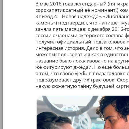
В мае 2016 года легендарный (пятикр
сорокапятикратный её номинант!) ко
Эпизод 4 – Новая надежда», «Иноплан
камень») подтвердил, что напишет му
заняла пять месяцев: с декабря 2016-
сессии с членами актёрского состава 
получил официальный подзаголовок «
интересная история. Дело в том, что а
может использоваться как в единствен
название было локализовано на другие
же фигурируют джедаи. Но ещё больш
о том, что слово «jedi» в подзаголовке
подразумевает других трактовок. Скор
некую сюжетную тайну будущей карт