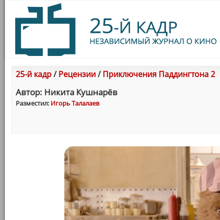
25-й кадр
/
Рецензии
/
Приключения Паддингтона 2
Автор: Никита Кушнарёв
Разместил:
Игорь Талалаев