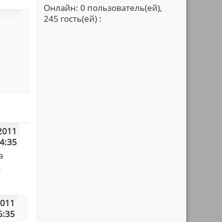
Онлайн: 0 пользователь(ей),
245 гость(ей) :
2011
4:35
а
А
2011
6:35