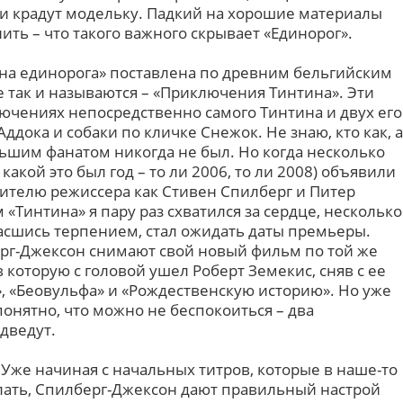
и крадут модельку. Падкий на хорошие материалы
ить – что такого важного скрывает «Единорог».
Тайна единорога» поставлена по древним бельгийским
 так и называются – «Приключения Тинтина». Эти
ючениях непосредственно самого Тинтина и двух его
ддока и собаки по кличке Снежок. Не знаю, кто как, а
ольшим фанатом никогда не был. Но когда несколько
какой это был год – то ли 2006, то ли 2008) объявили
рителю режиссера как Стивен Спилберг и Питер
«Тинтина» я пару раз схватился за сердце, несколько
апасшись терпением, стал ожидать даты премьеры.
ерг-Джексон снимают свой новый фильм по той же
 которую с головой ушел Роберт Земекис, сняв с ее
 «Беовульфа» и «Рождественскую историю». Но уже
понятно, что можно не беспокоиться – два
дведут.
 Уже начиная с начальных титров, которые в наше-то
лать, Спилберг-Джексон дают правильный настрой