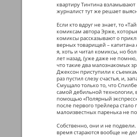
квартиру Тинтина взламывают 
журналист тут же решает выясн
Если кто вдруг не знает, то «
комиксам автора Эрже, которые
комиксы рассказывают о прикл
верных товарищей – капитана А
я, хоть и читал комиксы, но б
лет назад, (уже даже не помню, 
что такие два малознакомых з
Джексон приступили к съемкам 
раз пустил слезу счастья, и, з
Смущало только то, что Спилб
самой дебильной технологии, в
помощью «Полярный экспресс»,
после первого трейлера стало 
малоизвестных паренька не по
Собственно, они и не подвели.
время стараются вообще не де