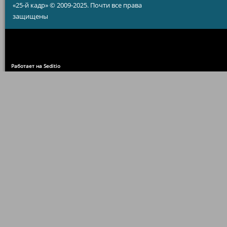
«25-й кадр» © 2009-2025. Почти все права
защищены
Работает на Seditio