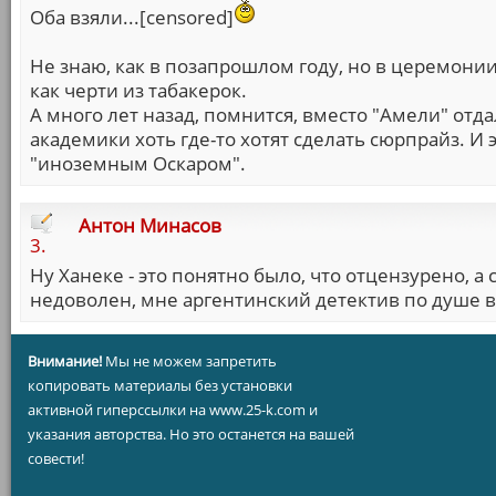
Оба взяли...[censored]
Не знаю, как в позапрошлом году, но в церемон
как черти из табакерок.
А много лет назад, помнится, вместо "Амели" отда
академики хоть где-то хотят сделать сюрпрайз. И э
"иноземным Оскаром".
Антон Минасов
3.
Ну Ханеке - это понятно было, что отцензурено, а
недоволен, мне аргентинский детектив по душе 
Внимание!
Мы не можем запретить
копировать материалы без установки
активной гиперссылки на www.25-k.com и
указания авторства. Но это останется на вашей
совести!