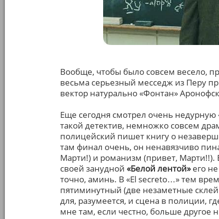
Вообще, чтобы было совсем весело, п
весьма серьезный месседж из Перу пр
вектор натурально «Фонтан» Аронофск
Еще сегодня смотрел очень недурную
такой детектив, немножко совсем драм
полицейский пишет книгу о незаверш
там финал очень, он ненавязчиво пина
Марти!) и романизм (привет, Марти!!). 
своей занудной
«Белой лентой»
его не
точно, аминь. В «El secreto…» тем вр
пятиминутный (две незаметные склейк
для, разумеется, и сцена в полиции, 
мне там, если честно, больше другое н