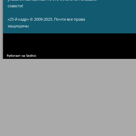
совести!
«25-й кадр» © 2009-2025. Почти все права
защищены
Работает на Seditio