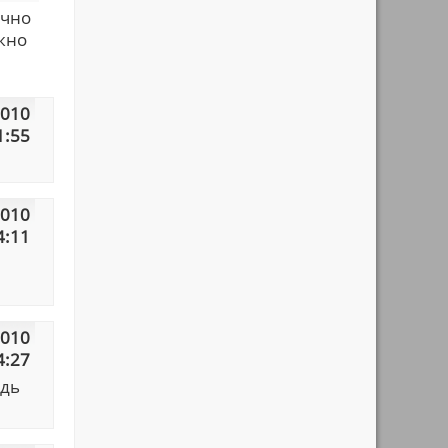
ично
ожно
2010
1:55
2010
4:11
2010
4:27
едь