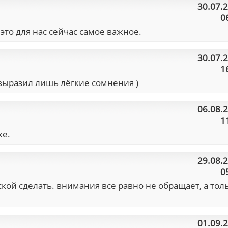
30.07.
0
то для нас сейчас самое важное.
30.07.
1
 выразил лишь лёгкие сомнения )
06.08.
1
ке.
29.08.
0
ской сделать. внимания все равно не обращает, а тол
01.09.