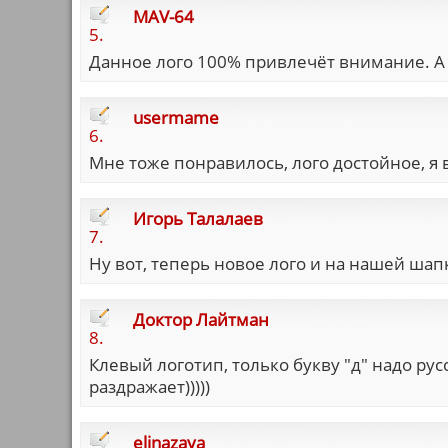
MAV-64
5.
Данное лого 100% привлечёт внимание. А э
usermame
6.
Мне тоже понравилось, лого достойное, я
Игорь Талалаев
7.
Ну вот, теперь новое лого и на нашей шап
Доктор Лайтман
8.
Клевый логотип, только букву "д" надо рус
раздражает)))))
elinazaya