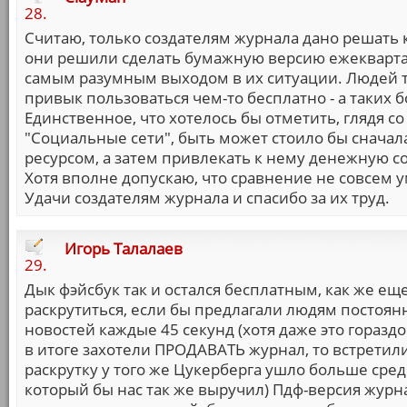
28.
Считаю, только создателям журнала дано решать к
они решили сделать бумажную версию ежекварта
самым разумным выходом в их ситуации. Людей тр
привык пользоваться чем-то бесплатно - а таких 
Единственное, что хотелось бы отметить, глядя со
"Социальные сети", быть может стоило бы сначал
ресурсом, а затем привлекать к нему денежную со
Хотя вполне допускаю, что сравнение не совсем у
Удачи создателям журнала и спасибо за их труд.
Игорь Талалаев
29.
Дык фэйсбук так и остался бесплатным, как же ещ
раскрутиться, если бы предлагали людям постоя
новостей каждые 45 секунд (хотя даже это горазд
в итоге захотели ПРОДАВАТЬ журнал, то встретили
раскрутку у того же Цукерберга ушло больше средс
который бы нас так же выручил) Пдф-версия жур