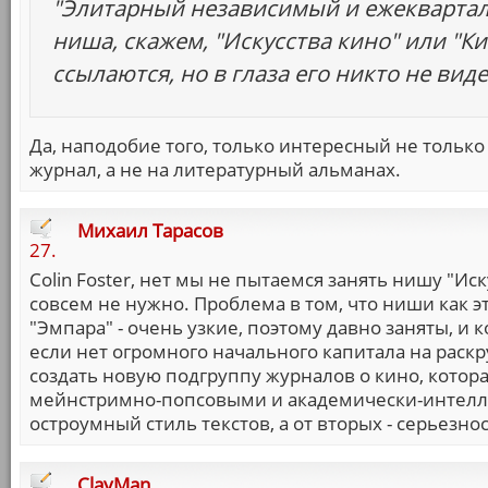
"Элитарный независимый и ежеквартал
ниша, скажем, "Искусства кино" или "К
ссылаются, но в глаза его никто не виде
Да, наподобие того, только интересный не тольк
журнал, а не на литературный альманах.
Михаил Тарасов
27.
Colin Foster, нет мы не пытаемся занять нишу "Ис
совсем не нужно. Проблема в том, что ниши как э
"Эмпара" - очень узкие, поэтому давно заняты, и 
если нет огромного начального капитала на раск
создать новую подгруппу журналов о кино, кото
мейнстримно-попсовыми и академически-интелле
остроумный стиль текстов, а от вторых - серьезно
ClayMan