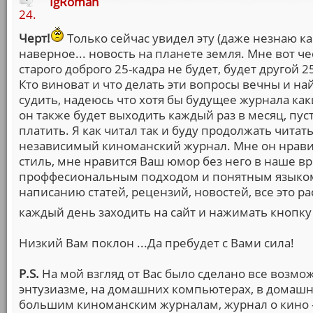
IgRoman
24.
Черт!
Только сейчас увидел эту (даже незнаю как
наверное... новость на планете земля. Мне вот че
старого доброго 25-кадра не будет, будет другой 25
Кто виноват и что делать эти вопросы вечны и на
судить, надеюсь что хотя бы будущее журнала как
он также будет выходить каждый раз в месяц, пуст
платить. Я как читал так и буду продолжать читат
независимый киноманский журнал. Мне он нравитс
стиль, мне нравится Ваш юмор без него в наше вр
проффесиональным подходом и понятным языком 
написанию статей, рецензий, новостей, все это р
каждый день заходить на сайт и нажимать кнопку F
Низкий Вам поклон ...Да пребудет с Вами сила!
P.S.
На мой взгляд от Вас было сделано все возм
энтузиазме, на домашних компьютерах, в домашних
большим киноманским журналам, журнал о кино 