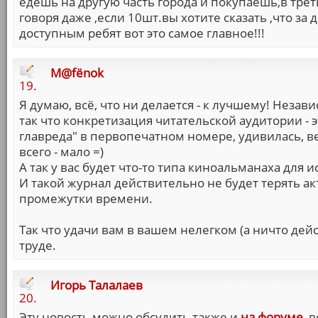
едешь на другую часть города и покупаешь,в тре
говоря даже ,если 10шт.вы хотите сказать ,что за 
доступным ребят вот это самое главное!!!
M@fёnok
19.
Я думаю, всё, что ни делается - к лучшему! Незав
так что конкретизация читательской аудитории - 
главреда" в первопечатном номере, удивилась, ве
всего - мало =)
А так у вас будет что-то типа киноальманаха для
И такой журнал действительно не будет терять а
промежутки времени.
Так что удачи вам в вашем нелегком (а ничто дей
труде.
Игорь Талалаев
20.
Эту новость можно обсудить также и
на форуме
, 