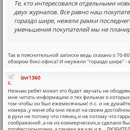
Те, кто интересовался отдельными нов
двух журналов. Все равно наш покупат
гораздо шире, нежели рамки последнего
уменьшения покупателей мы не планир
Так в пояснительной записке ведь сказано о 70-8
обзором бокс-офиса? И неужели "гораздо шире" - э
izvr1360
6.
Незнаю ребят может это будет звучать не ободряю
мне читать информацию о тех фильмах о которых я
том чтобы он был ежемесячным! п.с. и не думайте 
номера ,у меня оба они лежат на своем достойном
в руки не потому что глянец и не потому что гарр
соображений ,а не из коммерческих,и сделано был
профессионалами ,а такими же как и я ...ЛЮБИ