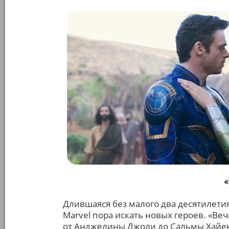
Длившаяся без малого два десятилетия
Marvel пора искать новых героев. «В
от Анджелины Джоли до Сальмы Хайек,