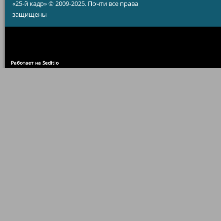
«25-й кадр» © 2009-2025. Почти все права
защищены
Работает на Seditio