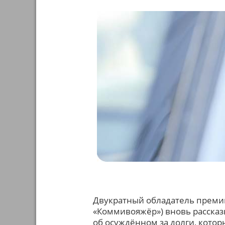
Двукратный обладатель премии
«Коммивояжёр») вновь рассказы
об осуждённом за долги, кото