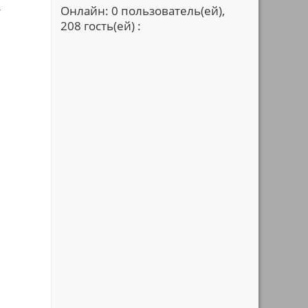
Онлайн: 0 пользователь(ей),
т
208 гость(ей) :