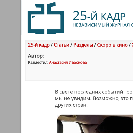
25-й кадр
/
Статьи
/
Разделы
/
Скоро в кино
/
Автор:
Разместил:
Анастасия Ивахнова
В свете последних событий гр
мы не увидим. Возможно, это 
других стран.