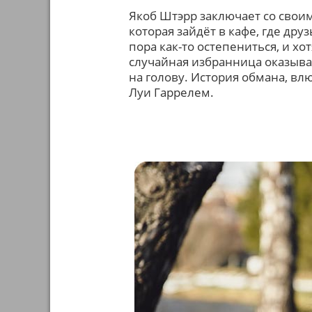
Якоб Штэрр заключает со свои
которая зайдёт в кафе, где дру
пора как-то остепениться, и хо
случайная избранница оказыва
на голову. История обмана, вл
Луи Гаррелем.