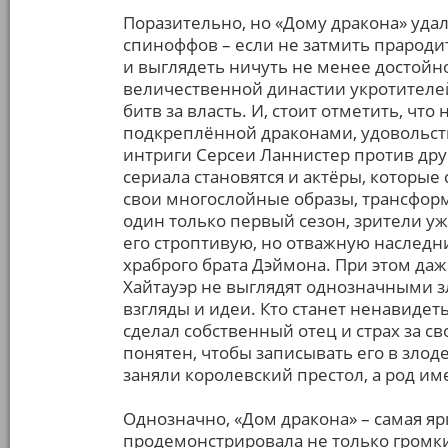
Поразительно, но «Дому дракона» удало
спиноффов – если не затмить прародите
и выглядеть ничуть не менее достойн
величественной династии укротителей
битв за власть. И, стоит отметить, чт
подкреплённой драконами, удовольст
интриги Серсеи Ланнистер против др
сериала становятся и актёры, которые
свои многослойные образы, трансфор
один только первый сезон, зрители у
его строптивую, но отважную наследн
храброго брата Дэймона. При этом да
Хайтауэр не выглядят однозначными 
взгляды и идеи. Кто станет ненавидеть
сделал собственный отец и страх за с
понятен, чтобы записывать его в злоде
заняли королевский престол, а род и
Однозначно, «Дом дракона» – самая яр
продемонстрировала не только громки