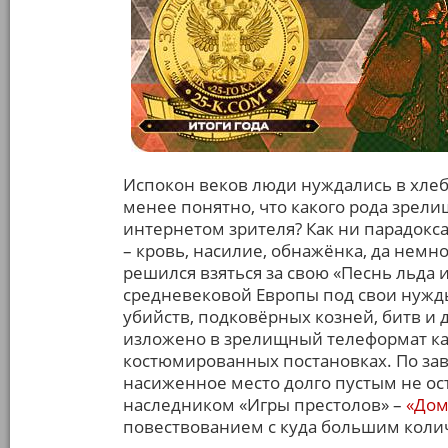
Испокон веков люди нуждались в хлебе
менее понятно, что какого рода зрел
интернетом зрителя? Как ни парадокса
– кровь, насилие, обнажёнка, да немн
решился взяться за свою «Песнь льда
средневековой Европы под свои нужд
убийств, подковёрных козней, битв и 
изложено в зрелищный телеформат ка
костюмированных постановках. По зав
насиженное место долго пустым не оста
наследником «Игры престолов» –
«Дом
повествованием с куда большим кол