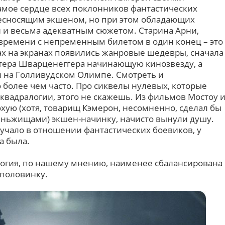
мое сердце всех поклонников фантастических
сносящим экшеном, но при этом обладающих
и весьма адекватным сюжетом. Старина Арни,
ремени с непременным билетом в один конец – это
дах на экранах появились жанровые шедевры, сначала
тера Шварценеггера начинающую кинозвезду, а
 на Голливудском Олимпе. Смотреть и
 более чем часто. Про сиквелы нулевых, которые
 квадралогии, этого не скажешь. Из фильмов Мостоу 
хую (хотя, товарищ Кэмерон, несомненно, сделал бы
 деньжищами) экшен-начинку, начисто вынули душу.
вучало в отношении фантастических боевиков, у
а была.
логия, по нашему мнению, наименее сбалансирована
 половинку.