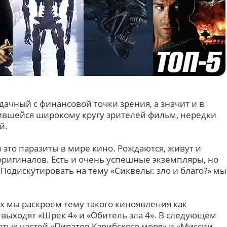
дачный с финансовой точки зрения, а значит и в
вшейся широкому кругу зрителей фильм, нередки
й.
это паразиты в мире кино. Рождаются, живут и
оригиналов. Есть и очень успешные экземпляры, но
 Подискутировать на тему «Сиквелы: зло и благо?» мы
х мы раскроем тему такого киноявления как
 выходят «Шрек 4» и «Обитель зла 4». В следующем
ртых частей «Пиратов Карибского моря» и «Миссии