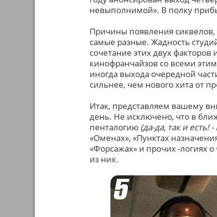
невыполнимой». В полку приб
Причины появления сиквелов, 
самые разные. Жадность студи
сочетание этих двух факторов и
кинофранчайзов со всеми эти
иногда выхода очередной час
сильнее, чем нового хита от п
Итак, представляем вашему в
день. Не исключено, что в бли
пенталогию
(да-да, так и есть! 
«Оменах», «Пунктах назначения
«Форсажах» и прочих -логиях о
из них.