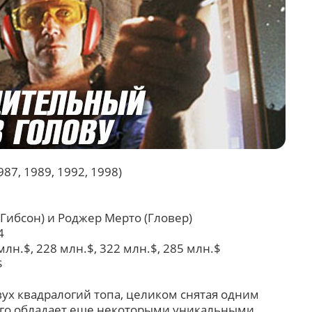
987, 1989, 1992, 1998)
 (Гибсон) и Роджер Мерто (Гловер)
4
 млн.$, 228 млн.$, 322 млн.$, 285 млн.$
$
двух квадралогий топа, целиком снятая одним
ого обладает еще некоторыми уникальными