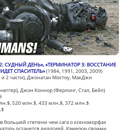
2: СУДНЫЙ ДЕНЬ», «ТЕРМИНАТОР 3: ВОССТАНИЕ
РИДЕТ СПАСИТЕЛЬ»
(1984, 1991, 2003, 2009)
 и 2 части), Джонатан Мостоу, МакДжи
енеггер), Джон Коннор (Ферлонг, Стал, Бейл)
9
млн.$, 520 млн.$, 433 млн.$, 372 млн.$
.$
 в большей степени чем сага о ксеноморфах
натор» останется дилогией. Кэмерон своими