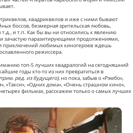
ывает.
триквелов, квадриквелов и иже с ними бывают
йных боссов, безмерная зрительская любовь,
 т.д., и т.п. Как бы вы ни относились к явлению
ми зачастую паразитирующими продолжениями,
ти приключений любимых киногероев ждешь
рославленного режиссера.
ниманию топ-5 лучших квадралогий на сегодняшний
жайшие годы кто-то из них превратиться в
- прим. ред. из будущего)
, но пока, забыв о «Рэмбо»,
», «Такси», «Одних дома», «Очень страшном кино»,
 четырех фильмах, расскажем только о самых лучших