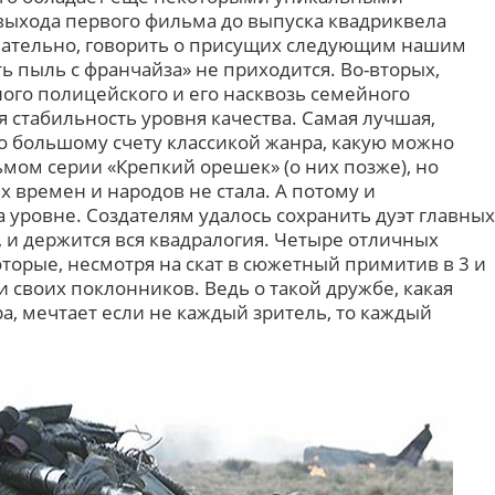
 выхода первого фильма до выпуска квадриквела
овательно, говорить о присущих следующим нашим
ь пыль с франчайза» не приходится. Во-вторых,
го полицейского и его насквозь семейного
 стабильность уровня качества. Самая лучшая,
 по большому счету классикой жанра, какую можно
мом серии «Крепкий орешек» (о них позже), но
 времен и народов не стала. А потому и
уровне. Создателям удалось сохранить дуэт главных
о, и держится вся квадралогия. Четыре отличных
торые, несмотря на скат в сюжетный примитив в 3 и
и своих поклонников. Ведь о такой дружбе, какая
ра, мечтает если не каждый зритель, то каждый