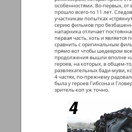
особенностями. Во-первых, от
прошло всего-то 11 лет. След
участникам попытках «стряхнут
серию фильмов про безбашенно
напарника отличает постоянная
первая часть, хоть и является
сравнить с оригинальным филь
прямо вот чтобы шедевром всех
продолжения вышли вполне на 
героев, на которых, в общем-т
развлекательных бади-муви, ко
4 частях, по-прежнему радовал
была у героев Гибсона и Глове
зритель-коп уж точно.