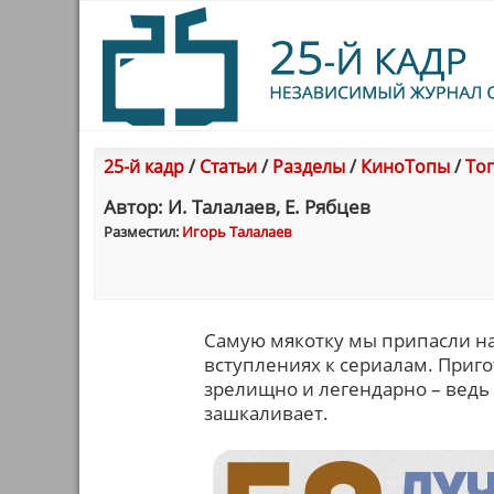
25-й кадр
/
Статьи
/
Разделы
/
КиноТопы
/
Топ
Автор: И. Талалаев, Е. Рябцев
Разместил:
Игорь Талалаев
Самую мякотку мы припасли на
вступлениях к сериалам. Пригот
зрелищно и легендарно – ведь 
зашкаливает.