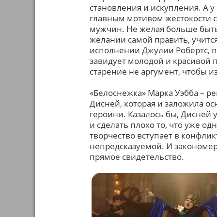
становления и искупления. А 
главным мотивом жестокости с
мужчин. Не желая больше быть
желании самой править, учится
исполнении Джулии Робертс, по
завидует молодой и красивой 
старение не аргумент, чтобы и
«Белоснежка» Марка Уэбба – р
Дисней, которая и заложила о
героини. Казалось бы, Дисней 
и сделать плохо то, что уже о
творчество вступает в конфлик
непредсказуемой. И закономе
прямое свидетельство.