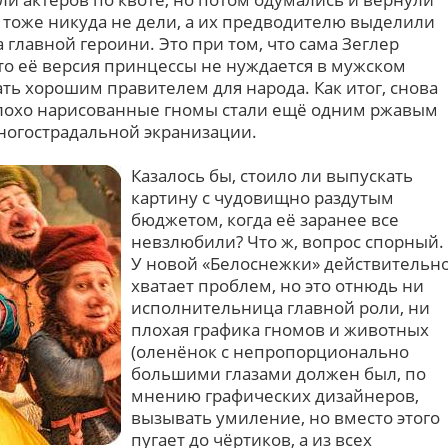
 тоже никуда не дели, а их предводителю выделили
главной героини. Это при том, что сама Зеглер
что её версия принцессы не нуждается в мужском
ать хорошим правителем для народа. Как итог, снова
плохо нарисованные гномы стали ещё одним ржавым
многострадальной экранизации.
Казалось бы, стоило ли выпускать
картину с чудовищно раздутым
бюджетом, когда её заранее все
невзлюбили? Что ж, вопрос спорный.
У новой «Белоснежки» действительн
хватает проблем, но это отнюдь ни
исполнительница главной роли, ни
плохая графика гномов и животных
(оленёнок с непропорционально
большими глазами должен был, по
мнению графических дизайнеров,
вызывать умиление, но вместо этого
пугает до чёртиков, а из всех