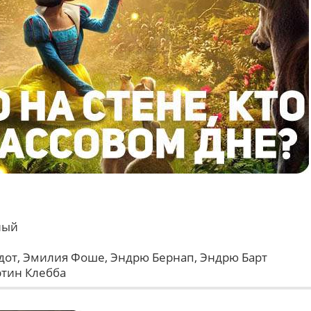
ный
адот, Эмилия Фоше, Эндрю Бернап, Эндрю Барт
ртин Клебба