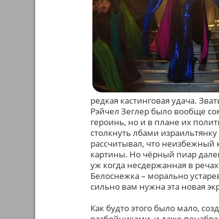
редкая кастинговая удача. Зва
Рэйчел Зеглер было вообще со
героинь, но и в плане их поли
столкнуть лбами израильтянку
рассчитывал, что неизбежный
картины. Но чёрный пиар дале
уж когда несдержанная в речах
Белоснежка – морально устарев
сильно вам нужна эта новая эк
Как будто этого было мало, с
разбойниками, и даже понабрал