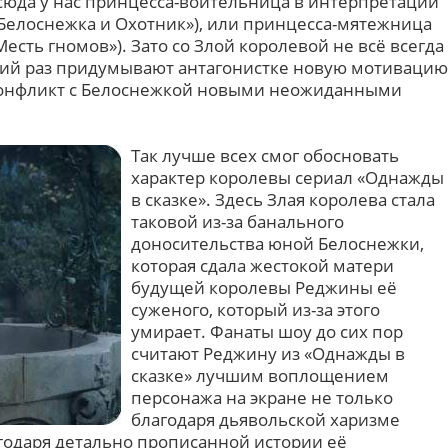
юда у нас принцесса-воительница в интерпретации
«Белоснежка и Охотник»), или принцесса-мятежница
есть гномов»). Зато со Злой королевой не всё всегда
кий раз придумывают антагонистке новую мотивацию
 конфликт с Белоснежкой новыми неожиданными
Так лучше всех смог обосновать
характер королевы сериал «Однажды
в сказке». Здесь Злая королева стала
таковой из-за банального
доносительства юной Белоснежки,
которая сдала жестокой матери
будущей королевы Реджины её
суженого, который из-за этого
умирает. Фанаты шоу до сих пор
считают Реджину из «Однажды в
сказке» лучшим воплощением
персонажа на экране не только
благодаря дьявольской харизме
агодаря детально прописанной истории её