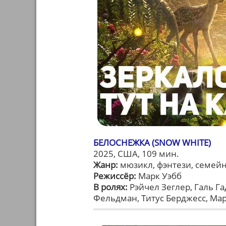
БЕЛОСНЕЖКА (SNOW WHITE)
2025, США, 109 мин.
Жанр:
мюзикл, фэнтези, семей
Режиссёр:
Марк Уэбб
В ролях:
Рэйчел Зеглер, Галь Г
Фельдман, Титус Берджесс, Ма