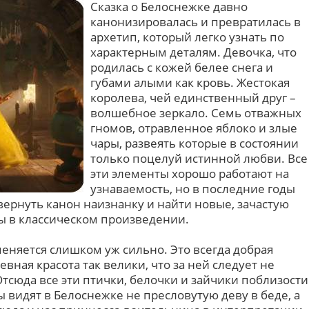
Сказка о Белоснежке давно
канонизировалась и превратилась в
архетип, который легко узнать по
характерным деталям. Девочка, что
родилась с кожей белее снега и
губами алыми как кровь. Жестокая
королева, чей единственный друг –
волшебное зеркало. Семь отважных
гномов, отравленное яблоко и злые
чары, развеять которые в состоянии
только поцелуй истинной любви. Все
эти элементы хорошо работают на
узнаваемость, но в последние годы
ернуть канон наизнанку и найти новые, зачастую
ы в классическом произведении.
еняется слишком уж сильно. Это всегда добрая
вная красота так велики, что за ней следует не
Отсюда все эти птички, белочки и зайчики поблизости
видят в Белоснежке не пресловутую деву в беде, а