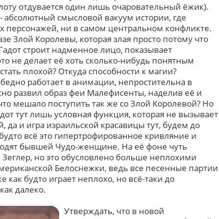
оту отдувается один лишь очаровательный ёжик).
 - абсолютный смысловой вакуум истории, где
ах персонажей, ни в самом центральном конфликте.
азе Злой Королевы, которая злая просто потому что
 Гадот строит надменное лицо, показывает
то не делает её хоть сколько-нибудь понятным
стать плохой? Откуда способности к магии?
-бедно работает в анимации, непростительна в
но развил образ феи Малефисенты, наделив её и
что мешало поступить так же со Злой Королевой? Но
дот тут лишь условная функция, которая не вызывает
 да и игра израильской красавицы тут, будем до
 будто всё это гипертрофированное кривляние и
одят бывшей Чудо-женщине. На её фоне чуть
Зеглер, но это обусловлено больше неплохими
ериканской Белоснежки, ведь все песенные партии
же как будто играет неплохо, но всё-таки до
как далеко.
Утверждать, что в новой