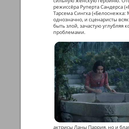
сильную женскую героиню. Отс
режиссёра Руперта Сандерса (
Тарсема Сингха («Белоснежка: М
однозначно, и сценаристы вся
быть злой, зачастую углубляя
проблемами.
актрисы Ланы Паррия, но и бл