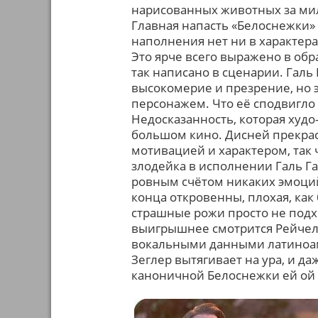
нарисованных животных за мил
Главная напасть «Белоснежки»
наполнения нет ни в характер
Это ярче всего выражено в обр
так написано в сценарии. Галь
высокомерие и презрение, но э
персонажем. Что её сподвигло 
Недосказанность, которая худо
большом кино. Дисней прекрас
мотивацией и характером, так 
злодейка в исполнении Галь Га
ровным счётом никаких эмоций,
конца откровенны, плохая, как
страшные рожи просто не подх
выигрышнее смотрится Рейчел 
вокальными данными латиноам
Зеглер вытягивает на ура, и да
каноничной Белоснежки ей ой 