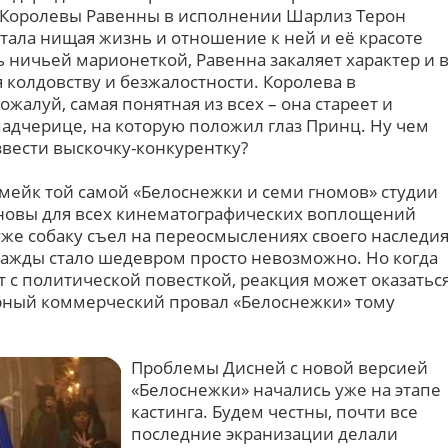
у Королевы Равенны в исполнении Шарлиз Терон
тала нищая жизнь и отношение к ней и её красоте
 ничьей марионеткой, Равенна закаляет характер и 
 колдовству и безжалостности. Королева в
жалуй, самая понятная из всех – она стареет и
падчерице, на которую положил глаз Принц. Ну чем
звести выскочку-конкурентку?
емейк той самой «Белоснежки и семи гномов» студии
сновы для всех кинематографических воплощений
уже собаку съел на переосмыслениях своего наследи
днажды стало шедевром просто невозможно. Но когда
т с политической повесткой, реакция может оказатьс
рный коммерческий провал «Белоснежки» тому
Проблемы Дисней с новой версией
«Белоснежки» начались уже на этапе
кастинга. Будем честны, почти все
последние экранизации делали