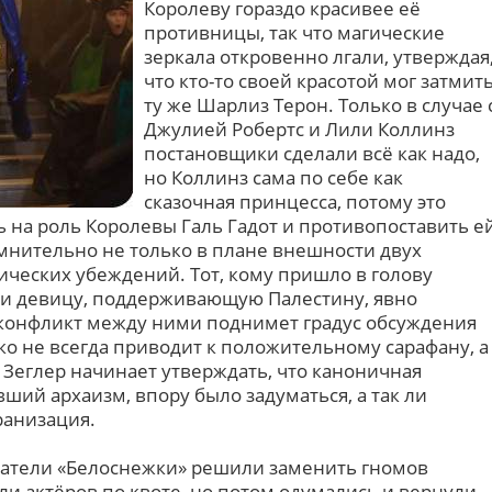
Королеву гораздо красивее её
противницы, так что магические
зеркала откровенно лгали, утверждая
что кто-то своей красотой мог затмит
ту же Шарлиз Терон. Только в случае 
Джулией Робертс и Лили Коллинз
постановщики сделали всё как надо,
но Коллинз сама по себе как
сказочная принцесса, потому это
ть на роль Королевы Галь Гадот и противопоставить е
мнительно не только в плане внешности двух
тических убеждений. Тот, кому пришло в голову
 и девицу, поддерживающую Палестину, явно
 конфликт между ними поднимет градус обсуждения
ко не всегда приводит к положительному сарафану, а
 Зеглер начинает утверждать, что каноничная
ший архаизм, впору было задуматься, а так ли
ранизация.
оздатели «Белоснежки» решили заменить гномов
и актёров по квоте, но потом одумались и вернули