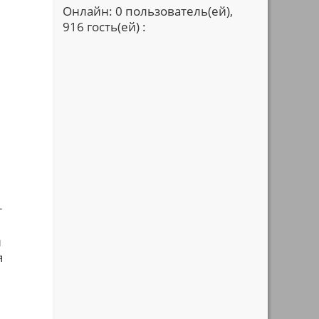
Онлайн: 0 пользователь(ей),
916 гость(ей) :
т
й
я