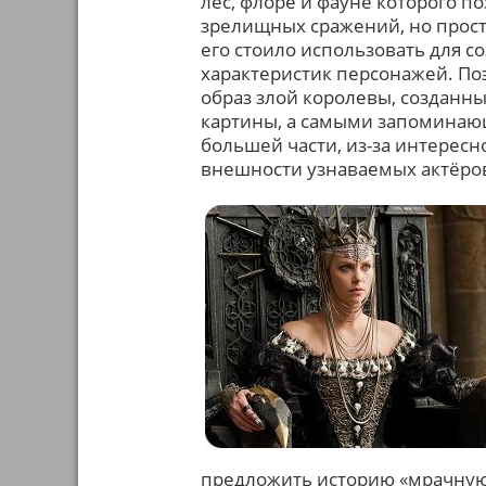
лес, флоре и фауне которого п
зрелищных сражений, но прост
его стоило использовать для с
характеристик персонажей. По
образ злой королевы, созданн
картины, а самыми запоминающ
большей части, из-за интерес
внешности узнаваемых актёро
предложить историю «мрачную 