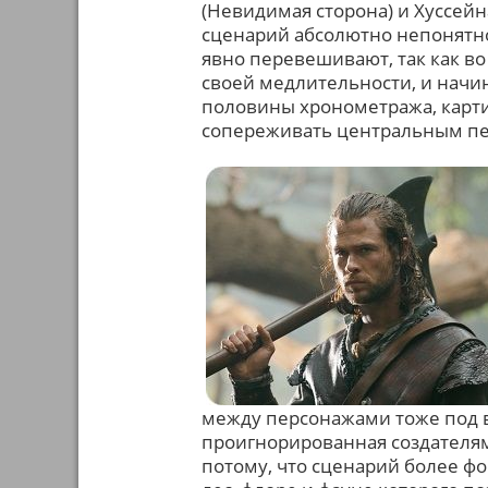
(Невидимая сторона) и Хуссей
сценарий абсолютно непонятно
явно перевешивают, так как во
своей медлительности, и начи
половины хронометража, карти
сопереживать центральным п
между персонажами тоже под в
проигнорированная создателям
потому, что сценарий более фо