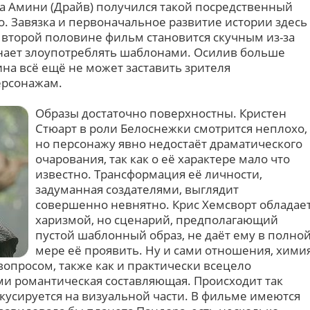
на Амини (Драйв) получился такой посредственный
. Завязка и первоначальное развитие истории здесь
 второй половине фильм становится скучным из-за
нает злоупотреблять шаблонами. Осилив больше
на всё ещё не может заставить зрителя
ерсонажам.
Образы достаточно поверхностны. Кристен
Стюарт в роли Белоснежки смотрится неплохо,
но персонажу явно недостаёт драматического
очарования, так как о её характере мало что
известно. Трансформация её личности,
задуманная создателями, выглядит
совершенно невнятно. Крис Хемсворт обладае
харизмой, но сценарий, предполагающий
пустой шаблонный образ, не даёт ему в полно
мере её проявить. Ну и сами отношения, хими
опросом, также как и практически всецело
и романтическая составляющая. Происходит так
кусируется на визуальной части. В фильме имеются