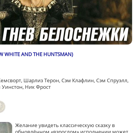
W WHITE AND THE HUNTSMAN)
Хемсворт, Шарлиз Терон, Сэм Клафлин, Сэм Спруэлл,
 Уинстон, Ник Фрост
Желание увидеть классическую сказку в
обновлённом «взрослом» исполнении может