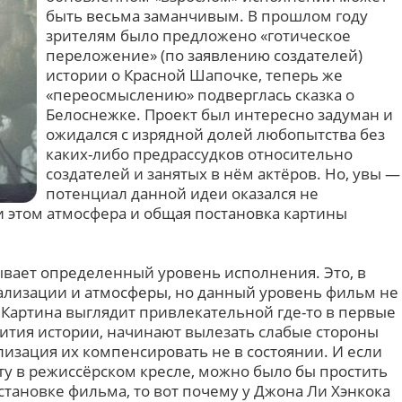
быть весьма заманчивым. В прошлом году
зрителям было предложено «готическое
переложение» (по заявлению создателей)
истории о Красной Шапочке, теперь же
«переосмыслению» подверглась сказка о
Белоснежке. Проект был интересно задуман и
ожидался с изрядной долей любопытства без
каких-либо предрассудков относительно
создателей и занятых в нём актёров. Но, увы —
потенциал данной идеи оказался не
и этом атмосфера и общая постановка картины
ывает определенный уровень исполнения. Это, в
уализации и атмосферы, но данный уровень фильм не
 Картина выглядит привлекательной где-то в первые
звития истории, начинают вылезать слабые стороны
изация их компенсировать не в состоянии. И если
ту в режиссёрском кресле, можно было бы простить
тановке фильма, то вот почему у Джона Ли Хэнкока