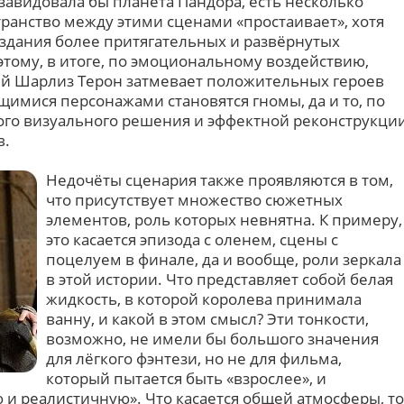
озавидовала бы планета Пандора, есть несколько
ранство между этими сценами «простаивает», хотя
оздания более притягательных и развёрнутых
этому, в итоге, по эмоциональному воздействию,
ый Шарлиз Терон затмевает положительных героев
имися персонажами становятся гномы, да и то, по
ного визуального решения и эффектной реконструкци
в.
Недочёты сценария также проявляются в том,
что присутствует множество сюжетных
элементов, роль которых невнятна. К примеру,
это касается эпизода с оленем, сцены с
поцелуем в финале, да и вообще, роли зеркала
в этой истории. Что представляет собой белая
жидкость, в которой королева принимала
ванну, и какой в этом смысл? Эти тонкости,
возможно, не имели бы большого значения
для лёгкого фэнтези, но не для фильма,
который пытается быть «взрослее», и
и реалистичную». Что касается общей атмосферы, то