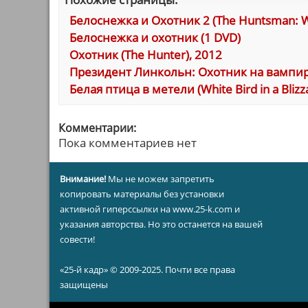
Белоснежка и Охотник 2 (The Huntsman: Wi
Белоснежка и охотник (1 DVD)
Охотник (The Hunter), 2012
Президент Линкольн: Охотник на вампиров
Белая птица в метели (White Bird in a Blizz
Комментарии:
Пока комментариев нет
Внимание!
Мы не можем запретить
копировать материалы без установки
активной гиперссылки на www.25-k.com и
указания авторства. Но это останется на вашей
совести!
«25-й кадр» © 2009-2025. Почти все права
защищены