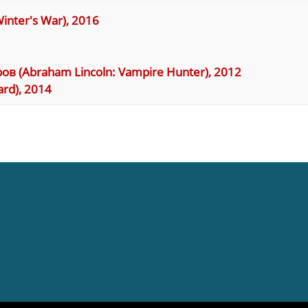
nter's War), 2016
 (Abraham Lincoln: Vampire Hunter), 2012
ard), 2014