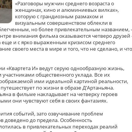
«Разговоры мужчин среднего возраста о
женщинах, кино и алюминиевых вилках»,
которую с грандиозным размахом и
визуальным совершенством облекли в
блегченным, но более привлекательным названием, 
ентре внимания фильма оказываются четверо друзей 
да еще и с ярко выраженным кризисом среднего
ние своего места в мире и того, что не сделано, и чт
ии «Квартета И» ведут серую однообразную жизнь,
 участниками общественного уклада. Все их
воображаемой ими идеальной картиной реальности,
 путешествует по жизни в образе Д’Артаньяна.
ьяна в фильме накладывает на четверку героев
ыми они чувствуют себя в своих фантазиях.
вития событий, зато озвучивание проблем
в доведено до предела. Особенность
отилась в привлекательных переходах реалий