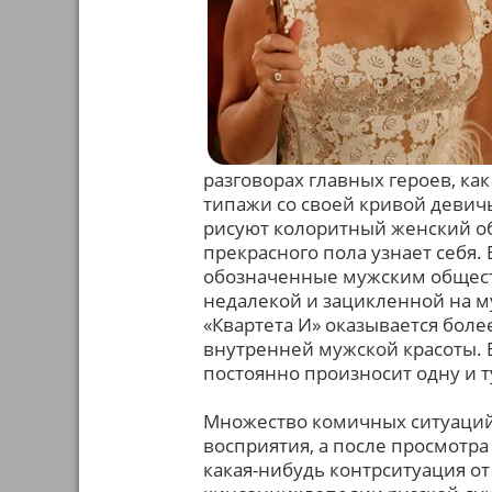
разговорах главных героев, ка
типажи со своей кривой девич
рисуют колоритный женский об
прекрасного пола узнает себя
обозначенные мужским общест
недалекой и зацикленной на 
«Квартета И» оказывается бол
внутренней мужской красоты. 
постоянно произносит одну и т
Множество комичных ситуаций
восприятия, а после просмотра
какая-нибудь контрситуация от