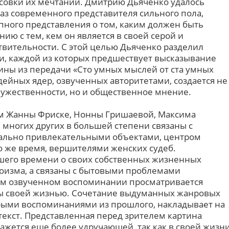
совки их мечтаний. Дмитрию Дьяченко удалось
аз современного представителя сильного пола,
ипного представления о том, каким должен быть
ю с тем, кем он является в своей серой и
вительности. С этой целью Дьяченко разделил
и, каждой из которых предшествует высказывание
ны из передачи «Сто умных мыслей от ста умных
ейных ядер, озвученных авторитетами, создается не
ужественности, но и общественное мнение.
ем Жанны Фриске, Нонны Гришаевой, Максима
 многих других в большей степени связаны с
уально привлекательными объектами, центром
о же время, вершителями женских судеб.
его времени о своих собственных жизненных
оизма, а связаны с бытовыми проблемами
ом озвученном воспоминании просматривается
ы своей жизнью. Сочетание выдуманных жанровых
серыми воспоминаниями из прошлого, накладывает на
текст. Представленная перед зрителем картина
кажется еще более удручающей, так как в своей жизн