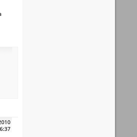
а
2010
6:37