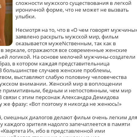
сложности мужского существования в легкой
ироничной форме, что не может не вызвать
улыбки.
Несмотря на то, что в «О чем говорят мужчины
заявлено раскрыть мужской мир, фильм
оказывается мужеNственным, так как в
к в зеркале, отражаются все современные женские
ьей логикой. На основе мелочей мужчины-создатели
раз, в котором каждая представительница
. В большинстве случаев женские проблемы,
вом, выставляют слабую половину человечества
мужском внимании. Женский мир в воплощении
ее примитивным, бедным и непостоянным, чем мир
В связи с этим персонаж Александра Демидова
у же фразу: «Вот поэтому я никогда не женюсь!»
, смешных диалогов делают фильм очень легким дл
 у каждого зрителя надолго запечатлеется в памяти
 «Квартета И», ибо в представленной ими