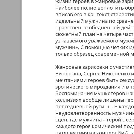
жизни героев в жанровые зари
наиболее полно воплотить обр
вписав его в контекст стереот
идеальный мужчина по сравнени
нравственно обедненной дейст
сюжетный план на четыре част
узнаваемого уважаемого мужчи
мужчин». С помощью четких ид
только образец современной м
Жанровые зарисовки с участи
Виторгана, Сергея Никоненко и
мечтаниями героев быть секс
эротического мироздания и в т
Воспоминания мушкетеров наш
коллизиях вообще лишены гер
повседневной рутины. В кажд
неудовлетворенность мужчин
сцен, где мужчина – герой с 
каждого героя комический под
путешествия на концерт Би-2, 