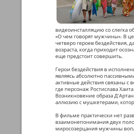
видеоинсталляцию со слегка о
«О чем говорят мужчины». В ц
четверо героев бездействия, 
возраста, когда приходит осозна
еще предстоит совершить.
Герои бездействия в исполнен
являясь абсолютно пассивными
активные действия связаны с 
где персонаж Ростислава Хаита
Возникновение образа Д'Артан
аллюзию с мушкетерами, котор
В фильме практически нет раз
взаимонепонимания двух поло
миросозерцания мужчины вопл