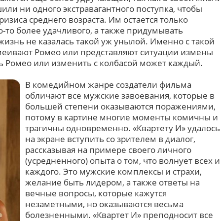
ли ни одного экстравагантного поступка, чтобы
ризиса среднего возраста. Им остается только
го-то более удачливого, а также придумывать
жизнь не казалась такой уж унылой. Именно с такой
меивают Ромео или представляют ситуации измены
ть Ромео или изменить с колбасой может каждый.
В комедийном жанре создатели фильма
обличают все мужские завоевания, которые в
большей степени оказываются поражениями,
потому в картине многие моменты комичны и
трагичны одновременно. «Квартету И» удалось
на экране вступить со зрителем в диалог,
рассказывая на примере своего личного
(усредненного) опыта о том, что волнует всех и
каждого. Это мужские комплексы и страхи,
желание быть лидером, а также ответы на
вечные вопросы, которые кажутся
незаметными, но оказываются весьма
болезненными. «Квартет И» преподносит все