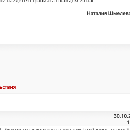
и найдется страничка о каждом из нас.
Наталия Шмелев
ьствия
30.10.
1