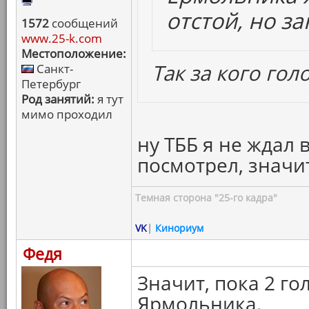
отстой, но з
1572
сообщений
www.25-k.com
Местоположение:
Так за кого голо
Санкт-
Петербург
Род занятий:
я тут
мимо проходил
ну ТББ я не ждал 
посмотрел, значит
Темная сторона "25-го кадра"
VK
|
Кинориум
Федя
Значит, пока 2 го
Ярмольника.