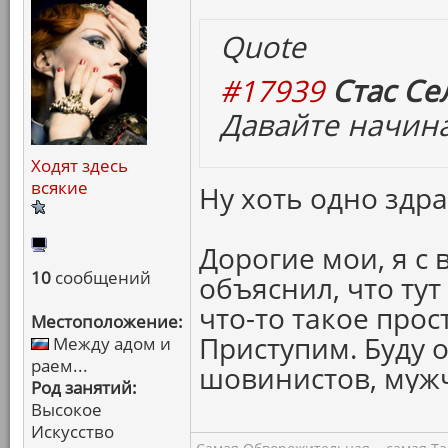
Quote
#17939
Стас Се
Давайте начина
Ходят здесь
всякие
Ну хоть одно здр
Дорогие мои, я с
10
сообщений
объяснил, что тут
что-то такое прост
Местоположение:
Приступим. Буду о
Между адом и
раем...
шовинистов, муж
Род занятий:
Высокое
Искусство