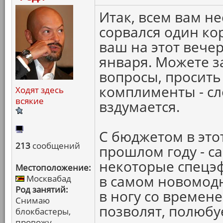
Итак, всем вам не
сорвался один кор
ваш на этот вечер.
января. Можете з
вопросы, просить
комплименты - сло
Ходят здесь
всякие
вздумается.
С бюджетом в этот
213
сообщений
прошлом году - с
некоторые спецэф
Местоположение:
в самом новомодн
Москвабад
Род занятий:
в ногу со времене
Снимаю
позволят, полюбуе
блокбастеры,
провожу