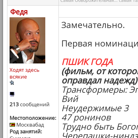
Самая Обворожительная... самая Тал
Федя
Замечательно.
Первая номинаци
ПШИК ГОДА
(фильм, от которо
Ходят здесь
всякие
оправдал надежд)
Трансформеры: Э
Вий
213
сообщений
Неудержимые 3
47 ронинов
Местоположение:
Трудно быть Бого
Москвабад
Род занятий:
Черепашки-ниндз