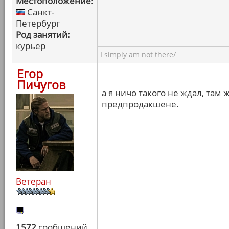
Местоположение:
Санкт-
Петербург
Род занятий:
курьер
I simply am not there/
Егор
Пичугов
а я ничо такого не ждал, там
предпродакшене.
Ветеран
1572
сообщений