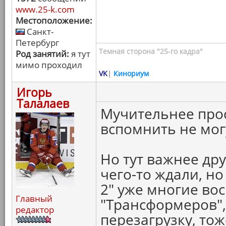
www.25-k.com
Местоположение:
Санкт-
Петербург
Темная сторона "25-го кадра"
Род занятий:
я тут
мимо проходил
VK
|
Кинориум
Игорь
Талалаев
Мучительнее прос
вспомнить не мог
Но тут важнее дру
чего-то ждали, н
2" уже многие во
Главный
"Трансформеров",
редактор
перезагрузку, то