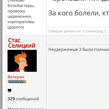
Снимаю
блокбастеры,
провожу
За кого болели, к
церемонии,
корпоративы
(дорого)
Собираю деньги на "Сталинград 2".
Стас
Селицкий
Неудержимые 3 были полны
Ветеран
329
сообщений