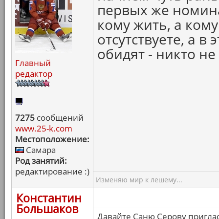
первых же номин
кому жить, а кому
отсутствуете, а 
обидят - никто не 
Главный
редактор
7275
сообщений
www.25-k.com
Местоположение:
Самара
Род занятий:
редактирование :)
Изменяю мир к лешему...
Константин
Большаков
Давайте Саню Серову пригла