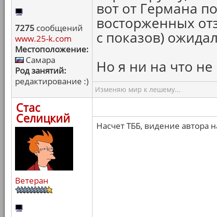
вот от Германа по
восторженных от
7275
сообщений
с показов) ожида
www.25-k.com
Местоположение:
Самара
Но я ни на что не
Род занятий:
редактирование :)
Изменяю мир к лешему...
Стас
Селицкий
Насчет ТББ, видение автора на
Ветеран