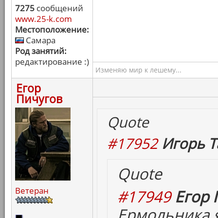
7275
сообщений
www.25-k.com
Местоположение:
Самара
Род занятий:
редактирование :)
Изменяю мир к лешему...
Егор
Пичугов
Quote
#17952
Игорь Т
Quote
Ветеран
#17949
Егор 
Ермольника я