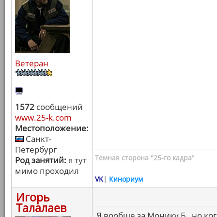
Ветеран
1572
сообщений
www.25-k.com
Местоположение:
Санкт-
Петербург
Темная сторона "25-го кадра"
Род занятий:
я тут
мимо проходил
VK
|
Кинориум
Игорь
Талалаев
Я вообще за Монику Б., но ко