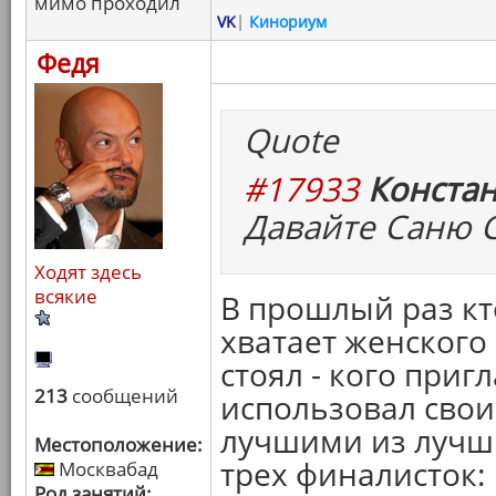
мимо проходил
VK
|
Кинориум
Федя
Quote
#17933
Констан
Давайте Саню 
Ходят здесь
всякие
В прошлый раз кт
хватает женского
стоял - кого приг
213
сообщений
использовал свои 
лучшими из лучши
Местоположение:
трех финалисток:
Москвабад
Род занятий: