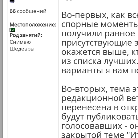
66
сообщений
Во-первых, как в
спорные моменты
Местоположение:
получили равное 
Род занятий:
присутствующие з
Снимаю
Шедевры
окажется выше, кт
из списка лучших
варианты я вам п
Во-вторых, тема 
редакционной вет
перенесена в отк
будут публиковат
голосовавших - о
закрытой теме "И