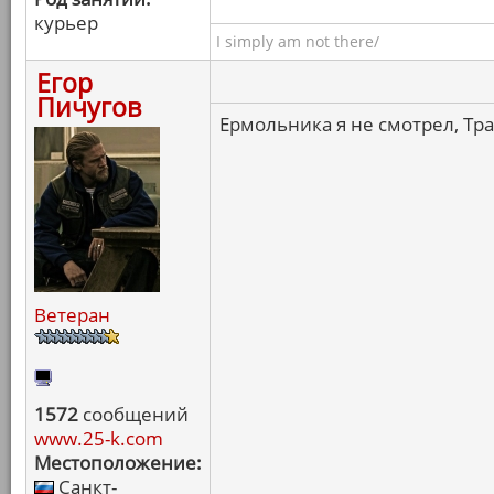
курьер
I simply am not there/
Егор
Пичугов
Ермольника я не смотрел, Тра
Ветеран
1572
сообщений
www.25-k.com
Местоположение:
Санкт-