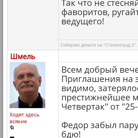
Так что не стесня
фаворитов, ругай
ведущего!
Собираю деньги на "Сталинград 2".
Шмель
Всем добрый вече
Приглашения на э
видимо, затеряло
престижнейшее м
Четвертак" от "25-
Ходят здесь
всякие
Федор забыл пару
бдю!