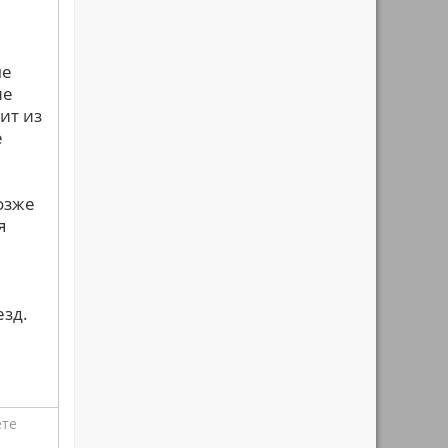
ые
ие
ит из
е
озже
я
езд.
ете