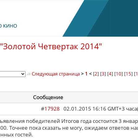
"Золотой Четвертак 2014"
Следующая страница
>
1
<
[
2
] [
3
] [
4
] [
10
] [
15
] [
Сообщение
#
17928
02.01.2015 16:16 GMT+3 ча
явления победителей Итогов года состоится 3 январ
00. Точнее пока сказать не могу, ожидаем ответов н
нных гостей.