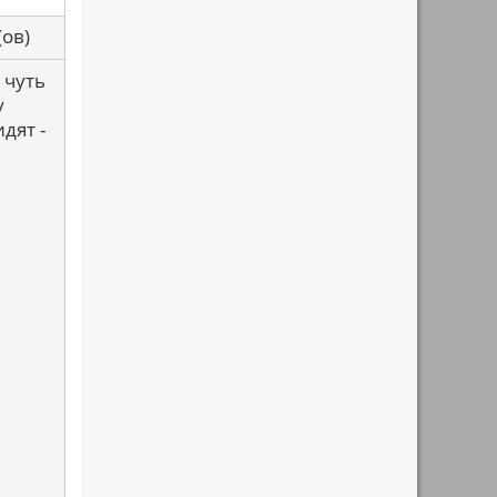
са(ов)
 чуть
у
дят -