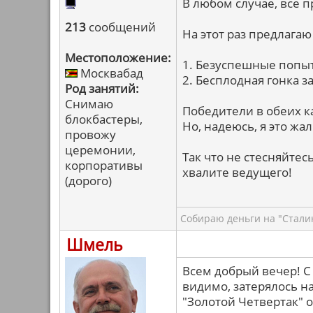
В любом случае, все 
213
сообщений
На этот раз предлага
Местоположение:
1. Безуспешные попыт
Москвабад
2. Бесплодная гонка 
Род занятий:
Снимаю
Победители в обеих к
блокбастеры,
Но, надеюсь, я это жа
провожу
церемонии,
Так что не стесняйтес
корпоративы
хвалите ведущего!
(дорого)
Собираю деньги на "Сталин
Шмель
Всем добрый вечер! С 
видимо, затерялось н
"Золотой Четвертак" от