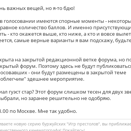
нь важных вещей, но я-то бдю!
а в голосовании имеются спорные моменты - некотор
равное количество баллов. И именно присутствующ
ть - кто окажется выше, кто ниже, а кто и вовсе вылет
еется, самые верные варианты я вам подскажу, будьт
открыта на закрытой редакционной ветке форума, но п
ткрытый форум. Поэтому здесь не будут публиковатьс
осовавших - они будут размещены в закрытой теме
 "облегчим" здешнее мероприятие.
иал гуэст стар? Этот форум слишком тесен для двух зв
 выбрали, но заранее решительно не одобряю.
.00 по Москве. Мне так удобно.
чиваете новую серию буржуйских "Игр престолов", вы приближа
течественного кинематографа! Покайтесь!