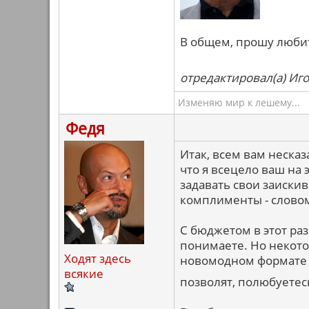
В общем, прошу любить
отредактировал(а) Иго
Изменяю мир к лешему...
Федя
Итак, всем вам несказ
что я всецело ваш на э
задавать свои заиски
комплименты - словом,
С бюджетом в этот раз
понимаете. Но некото
Ходят здесь
новомодном формате - 
всякие
позволят, полюбуетесь