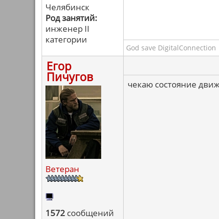
Челябинск
Род занятий:
инженер II
категории
God save DigitalConnection
Егор
Пичугов
чекаю состояние движ
Ветеран
1572
сообщений