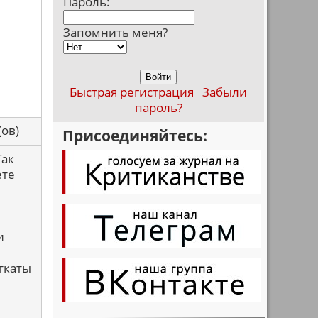
Пароль:
Запомнить меня?
Быстрая регистрация
Забыли
пароль?
са(ов)
Присоединяйтесь:
Так
ете
и
ткаты