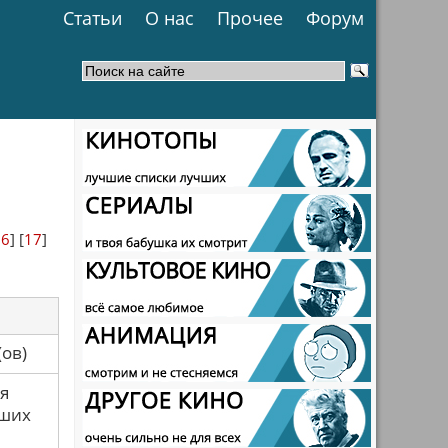
Статьи
О нас
Прочее
Форум
16
] [
17
]
са(ов)
я
аших