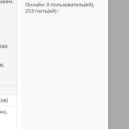
умеем.
Онлайн: 0 пользователь(ей),
253 гость(ей) :
еда.
в,
са(ов)
но,