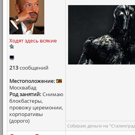
Ходят здесь всякие
213
сообщений
Местоположение:
Москвабад
Род занятий:
Снимаю
блокбастеры,
провожу церемонии,
корпоративы
(дорого)
Собираю деньги на "Сталинград