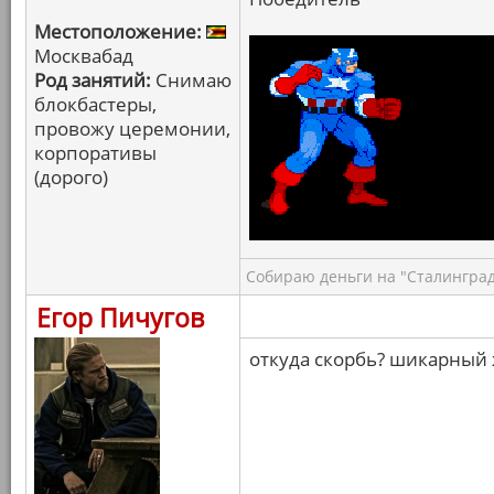
Местоположение:
Москвабад
Род занятий:
Снимаю
блокбастеры,
провожу церемонии,
корпоративы
(дорого)
Собираю деньги на "Сталинград
Егор Пичугов
откуда скорбь? шикарный 