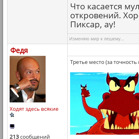
Что касается мул
откровений. Хор
Пиксар, ау!
Изменяю мир к лешему...
Федя
Третье место (за точность
Ходят здесь всякие
213
сообщений