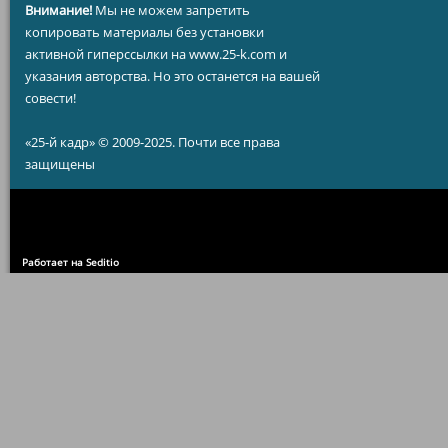
Внимание!
Мы не можем запретить
копировать материалы без установки
активной гиперссылки на www.25-k.com и
указания авторства. Но это останется на вашей
совести!
«25-й кадр» © 2009-2025. Почти все права
защищены
Работает на Seditio