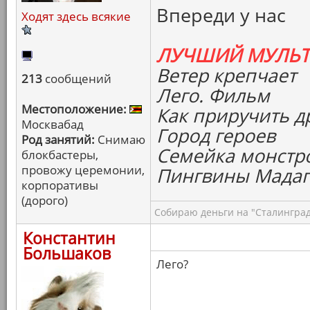
Впереди у нас
Ходят здесь всякие
ЛУЧШИЙ МУЛЬ
Ветер крепчает
213
сообщений
Лего. Фильм
Местоположение:
Как приручить д
Москвабад
Город героев
Род занятий:
Снимаю
Семейка монстр
блокбастеры,
провожу церемонии,
Пингвины Мадаг
корпоративы
(дорого)
Собираю деньги на "Сталинград
Константин
Большаков
Лего?