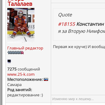
Талалаев
Quote
#18155
Константин 
я за Вторую Нимфо
Первая же круче) И вообще
Главный редактор
7275
сообщений
www.25-k.com
Местоположение:
Самара
Род занятий:
редактирование :)
Изменяю мир к лешему...