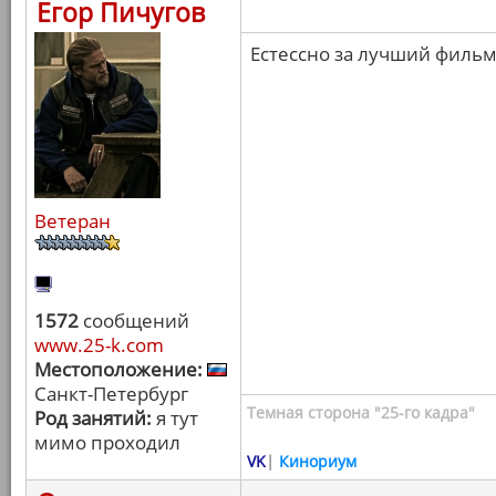
Егор Пичугов
Естессно за лучший фильм 
Ветеран
1572
сообщений
www.25-k.com
Местоположение:
Санкт-Петербург
Темная сторона "25-го кадра"
Род занятий:
я тут
мимо проходил
VK
|
Кинориум