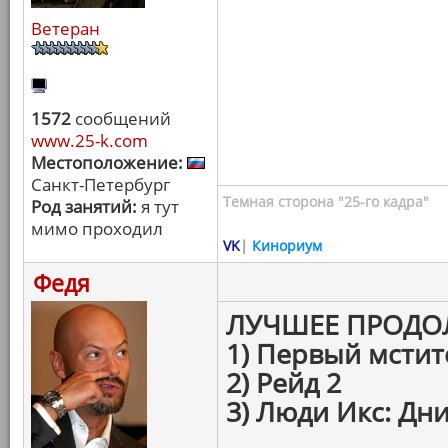
Ветеран
1572
сообщений
www.25-k.com
Местоположение:
Санкт-Петербург
Темная сторона "25-го кадра"
Род занятий:
я тут
мимо проходил
VK
|
Кинориум
Федя
ЛУЧШЕЕ ПРОДО
1) Первый мстит
2) Рейд 2
3) Люди Икс: Дн