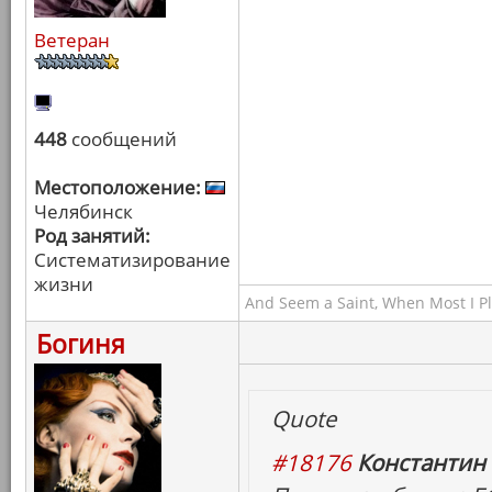
Ветеран
448
сообщений
Местоположение:
Челябинск
Род занятий:
Систематизирование
жизни
And Seem a Saint, When Most I Pla
Богиня
Quote
#18176
Константин 