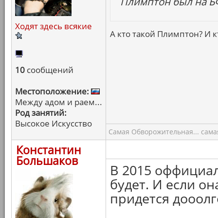
Плимптон был на БФ
Ходят здесь всякие
А кто такой Плимптон? И 
10
сообщений
Местоположение:
Между адом и раем...
Род занятий:
Высокое Искусство
Самая Обворожительная... самая
Константин
Большаков
В 2015 оффициа
будет. И если он
придется дооолг