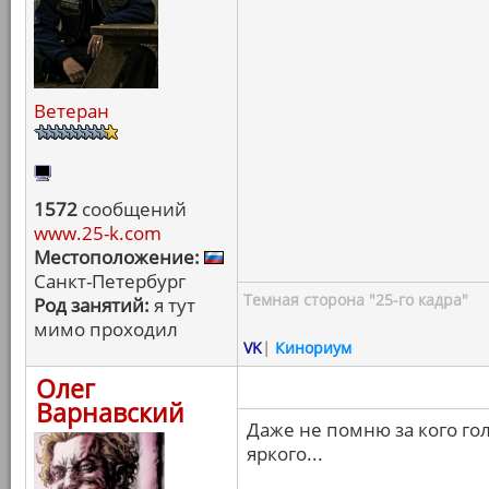
Ветеран
1572
сообщений
www.25-k.com
Местоположение:
Санкт-Петербург
Темная сторона "25-го кадра"
Род занятий:
я тут
мимо проходил
VK
|
Кинориум
Олег
Варнавский
Даже не помню за кого гол
яркого...