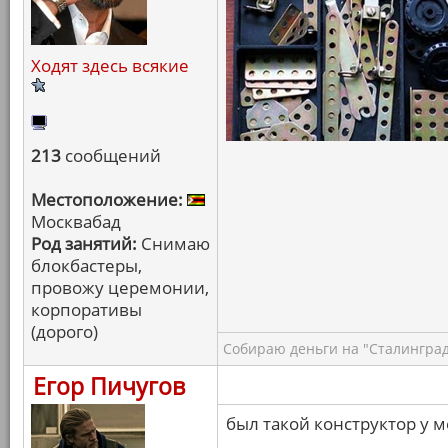
Ходят здесь всякие
213
сообщений
Местоположение:
Москвабад
Род занятий:
Снимаю
блокбастеры,
провожу церемонии,
корпоративы
(дорого)
Собираю деньги на "Сталинград
Егор Пичугов
был такой конструктор у м