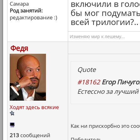
включили в голо
Самара
Род занятий:
бы мог подумать
редактирование :)
всей трилогии?..
Изменяю мир к лешему...
Федя
Quote
#18162
Егор Пичугов
Естессно за лучший
Ходят здесь всякие
Как ни прискорбно это сооб
213
сообщений
Победитель