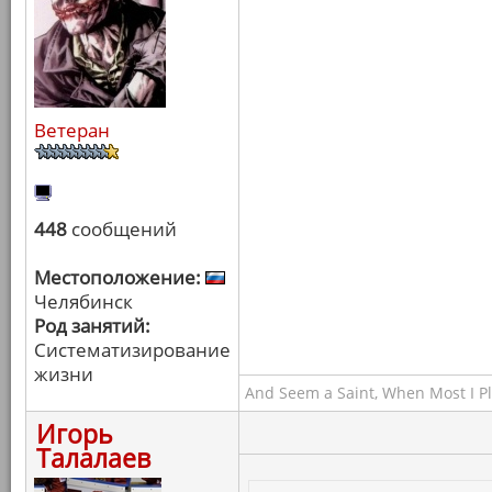
Ветеран
448
сообщений
Местоположение:
Челябинск
Род занятий:
Систематизирование
жизни
And Seem a Saint, When Most I Pla
Игорь
Талалаев