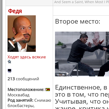
And Seem a Saint, When Most I Pla
Федя
Второе место:
Ходят здесь всякие
213
сообщений
Единственное, в 
Местоположение:
это в том, что п
Москвабад
Учитывая, что о
Род занятий:
Снимаю
блокбастеры,
жанре, критика 