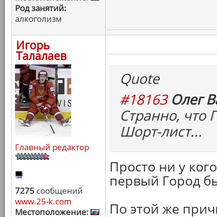
Род занятий:
алкоголизм
Игорь
Талалаев
Quote
#18163
Олег В
Странно, что 
Шорт-лист...
Главный редактор
Просто ни у ког
первый Город бы
7275
сообщений
www.25-k.com
По этой же прич
Местоположение: