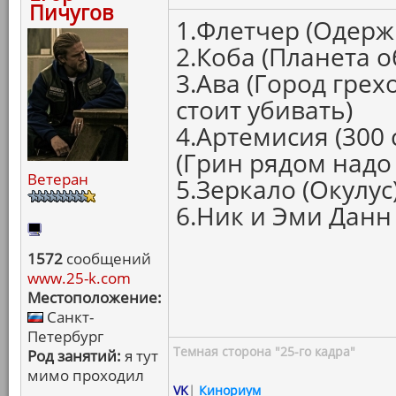
Пичугов
1.Флетчер (Одерж
2.Коба (Планета 
3.Ава (Город грех
стоит убивать)
4.Артемисия (300
(Грин рядом надо
Ветеран
5.Зеркало (Окулус
6.Ник и Эми Данн
1572
сообщений
www.25-k.com
Местоположение:
Санкт-
Петербург
Темная сторона "25-го кадра"
Род занятий:
я тут
мимо проходил
VK
|
Кинориум