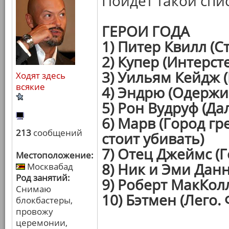
Пойдет такой спи
ГЕРОИ ГОДА
1) Питер Квилл (С
2) Купер (Интерст
3) Уильям Кейдж 
Ходят здесь
всякие
4) Эндрю (Одержи
5) Рон Вудруф (Да
6) Марв (Город г
213
сообщений
стоит убивать)
7) Отец Джеймс (Г
Местоположение:
8) Ник и Эми Дан
Москвабад
Род занятий:
9) Роберт МакКол
Снимаю
10) Бэтмен (Лего.
блокбастеры,
провожу
церемонии,