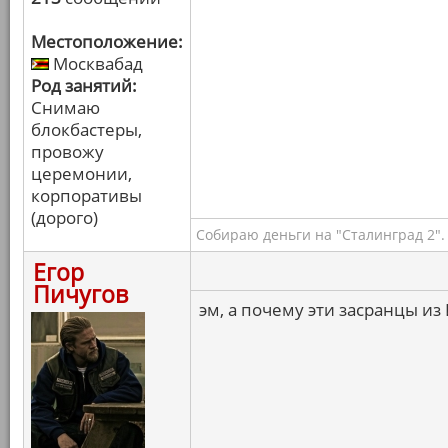
Местоположение:
Москвабад
Род занятий:
Снимаю
блокбастеры,
провожу
церемонии,
корпоративы
(дорого)
Собираю деньги на "Сталинград 2".
Егор
Пичугов
эм, а почему эти засранцы из