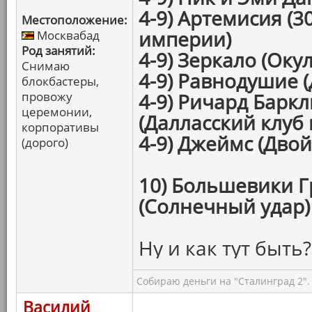
4-9) Артемисия (3
Местоположение:
империи)
Москвабад
Род занятий:
4-9) Зеркало (Окул
Снимаю
4-9) Равнодушие (
блокбастеры,
провожу
4-9) Ричард Барк
церемонии,
(Далласский клуб
корпоративы
4-9) Джеймс (Дво
(дорого)
10) Большевики Г
(Солнечный удар)
Ну и как тут быть?
Собираю деньги на "Сталинград 2".
Василий