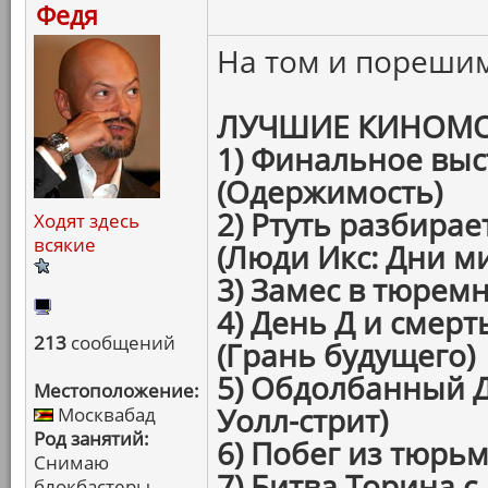
Федя
На том и пореши
ЛУЧШИЕ КИНОМО
1) Финальное вы
(Одержимость)
2) Ртуть разбирае
Ходят здесь
всякие
(Люди Икс: Дни м
3) Замес в тюремн
4) День Д и смерт
213
сообщений
(Грань будущего)
5) Обдолбанный Д
Местоположение:
Уолл-стрит)
Москвабад
Род занятий:
6) Побег из тюрь
Снимаю
7) Битва Торина с
блокбастеры,