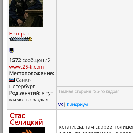
Ветеран
1572
сообщений
www.25-k.com
Местоположение:
Санкт-
Петербург
Темная сторона "25-го кадра"
Род занятий:
я тут
мимо проходил
VK
|
Кинориум
Стас
Селицкий
кстати, да, там скорее полице