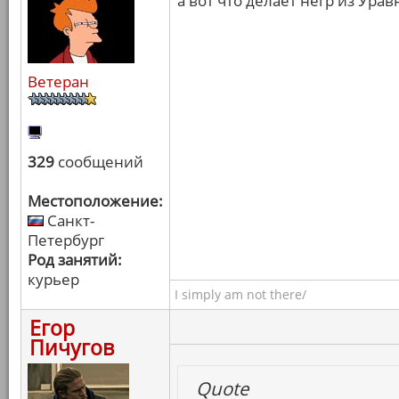
а вот что делает негр из Ура
Ветеран
329
сообщений
Местоположение:
Санкт-
Петербург
Род занятий:
курьер
I simply am not there/
Егор
Пичугов
Quote