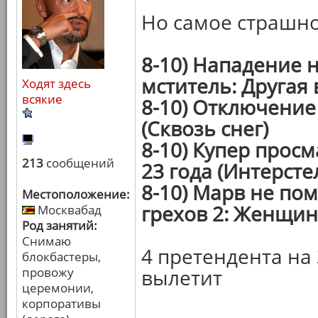
Но самое страшно
8-10) Нападение 
мститель: Другая 
Ходят здесь
всякие
8-10) Отключение 
(Сквозь снег)
8-10) Купер прос
213
сообщений
23 года (Интерсте
8-10) Марв не пом
Местоположение:
грехов 2: Женщин
Москвабад
Род занятий:
Снимаю
4 претендента на 
блокбастеры,
провожу
вылетит
церемонии,
корпоративы