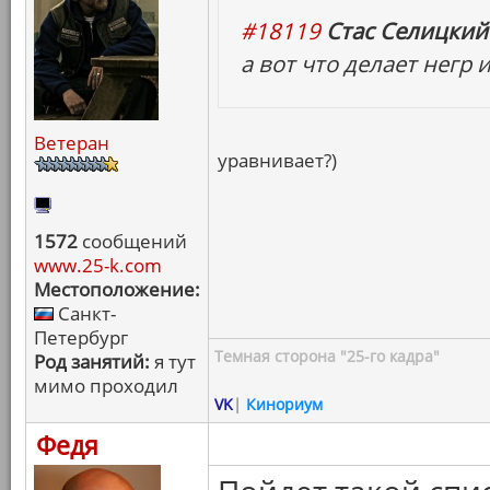
#18119
Стас Селицкий 
а вот что делает негр
Ветеран
уравнивает?)
1572
сообщений
www.25-k.com
Местоположение:
Санкт-
Петербург
Темная сторона "25-го кадра"
Род занятий:
я тут
мимо проходил
VK
|
Кинориум
Федя