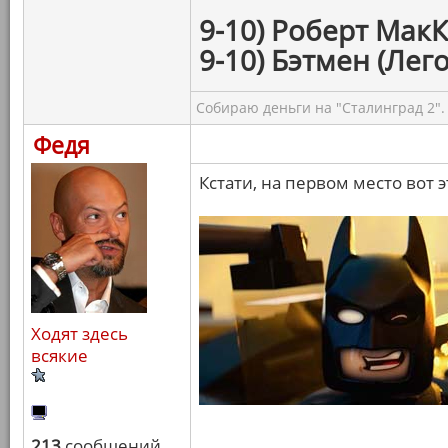
9-10) Роберт МакК
9-10) Бэтмен (Лего
Собираю деньги на "Сталинград 2".
Федя
Кстати, на первом место вот э
Ходят здесь
всякие
213
сообщений