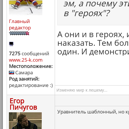
эм, а почему э
в "героях"?
Главный
редактор
А они и в героях, 
наказать. Тем бол
один. И демонстр
7275
сообщений
www.25-k.com
Местоположение:
Самара
Род занятий:
редактирование :)
Изменяю мир к лешему...
Егор
Пичугов
Уравнитель шаблонный, но к