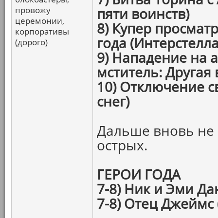
провожу
пяти воинств)
церемонии,
8) Купер просмат
корпоративы
года (Интерстелла
(дорого)
9) Нападение на 
мститель: Другая 
10) Отключение св
снег)
Дальше вновь не 
острых.
ГЕРОИ ГОДА
7-8) Ник и Эми Да
7-8) Отец Джеймс (