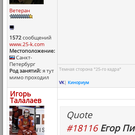
Ветеран
1572
сообщений
www.25-k.com
Местоположение:
Санкт-
Петербург
Темная сторона "25-го кадра"
Род занятий:
я тут
мимо проходил
VK
|
Кинориум
Игорь
Талалаев
Quote
#18116
Егор Пи