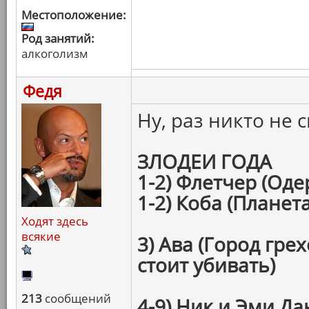
Местоположение:
Род занятий:
алкоголизм
Федя
Ну, раз никто не
ЗЛОДЕИ ГОДА
1-2) Флетчер (Од
1-2) Коба (Планет
Ходят здесь
всякие
3) Ава (Город гре
стоит убивать)
213
сообщений
4-9) Ник и Эми Д