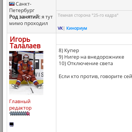
Санкт-
Петербург
Темная сторона "25-го кадра"
Род занятий:
я тут
мимо проходил
VK
|
Кинориум
Игорь
Талалаев
8) Купер
9) Нигер на внедорожнике
10) Отключение света
Если кто против, говорите се
Главный
редактор