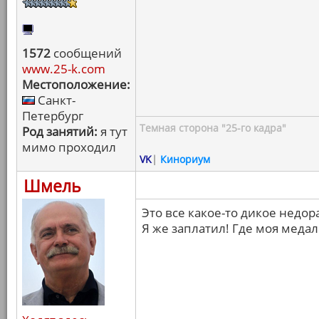
1572
сообщений
www.25-k.com
Местоположение:
Санкт-
Петербург
Темная сторона "25-го кадра"
Род занятий:
я тут
мимо проходил
VK
|
Кинориум
Шмель
Это все какое-то дикое недора
Я же заплатил! Где моя медал