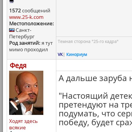
1572
сообщений
www.25-k.com
Местоположение:
Санкт-
Петербург
Темная сторона "25-го кадра"
Род занятий:
я тут
мимо проходил
VK
|
Кинориум
Федя
А дальше заруба н
"Настоящий детек
претендуют на тре
подумать, что се
победу, будет сра
Ходят здесь
всякие