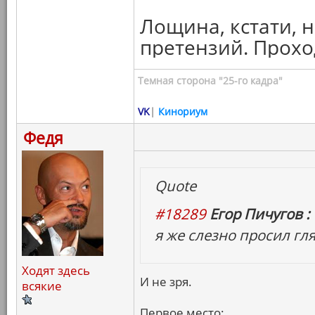
Лощина, кстати, н
претензий. Прохо
Темная сторона "25-го кадра"
VK
|
Кинориум
Федя
Quote
#18289
Егор Пичугов :
я же слезно просил г
Ходят здесь
И не зря.
всякие
Первое место: