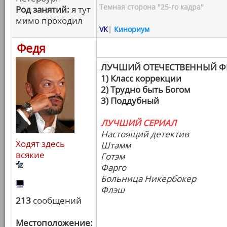
Темная сторона "25-го кадра"
Род занятий:
я тут
мимо проходил
VK
|
Кинориум
Федя
ЛУЧШИЙ ОТЕЧЕСТВЕННЫЙ 
1) Класс коррекции
2) Трудно быть Богом
3) Поддубный
ЛУЧШИЙ СЕРИАЛ
Настоящий детектив
Ходят здесь
Штамм
всякие
Готэм
Фарго
Больница Никербокер
Флэш
213
сообщений
Местоположение: