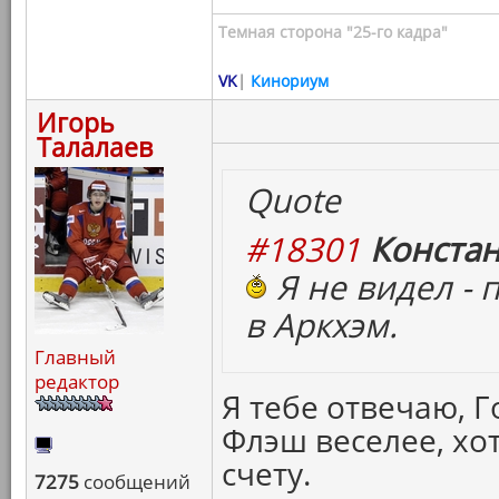
Темная сторона "25-го кадра"
VK
|
Кинориум
Игорь
Талалаев
Quote
#18301
Констан
Я не видел - 
в Аркхэм.
Главный
редактор
Я тебе отвечаю, Г
Флэш веселее, хо
счету.
7275
сообщений