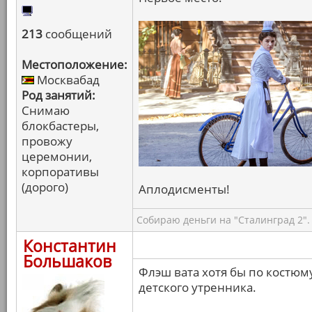
213
сообщений
Местоположение:
Москвабад
Род занятий:
Снимаю
блокбастеры,
провожу
церемонии,
корпоративы
(дорого)
Аплодисменты!
Собираю деньги на "Сталинград 2".
Константин
Большаков
Флэш вата хотя бы по костюму
детского утренника.