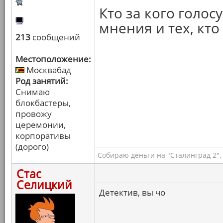
Кто за кого голо
мнения и тех, кто
213
сообщений
Местоположение:
Москвабад
Род занятий:
Снимаю
блокбастеры,
провожу
церемонии,
корпоративы
(дорого)
Собираю деньги на "Сталинград 2".
Стас
Селицкий
Детектив, вы чо