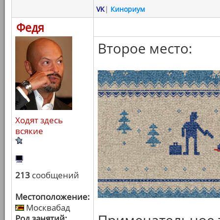
VK
|
Кинориум
Федя
Второе место:
Ходят здесь
всякие
213
сообщений
Местоположение:
Москвабад
Род занятий: