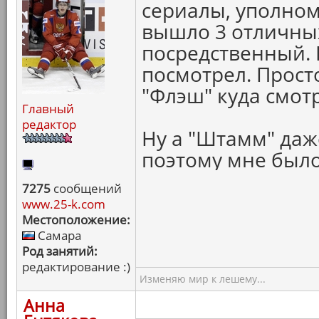
сериалы, уполномо
вышло 3 отличных
посредственный. 
посмотрел. Просто
"Флэш" куда смот
Главный
редактор
Ну а "Штамм" даже
поэтому мне было
7275
сообщений
www.25-k.com
Местоположение:
Самара
Род занятий:
редактирование :)
Изменяю мир к лешему...
Анна