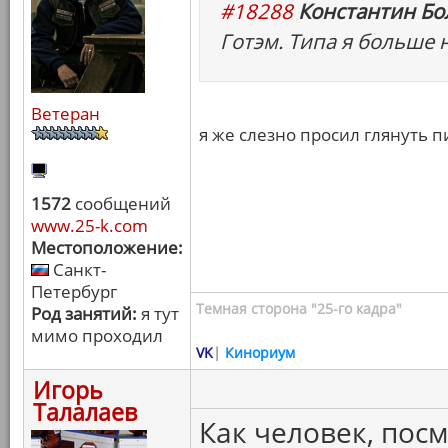
#18288
Константин Бо
Готэм. Типа я больше 
Ветеран
я же слезно просил глянуть 
1572
сообщений
www.25-k.com
Местоположение:
Санкт-
Петербург
Темная сторона "25-го кадра"
Род занятий:
я тут
мимо проходил
VK
|
Кинориум
Игорь
Талалаев
Как человек, пос