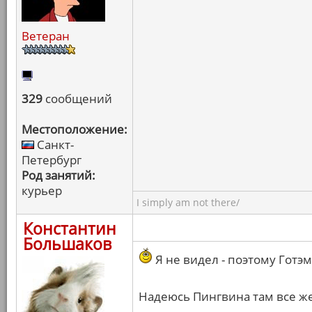
Ветеран
329
сообщений
Местоположение:
Санкт-
Петербург
Род занятий:
курьер
I simply am not there/
Константин
Большаков
Я не видел - поэтому Готэм
Надеюсь Пингвина там все же