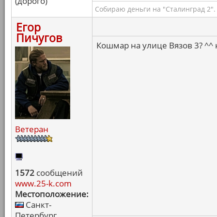
(дорого)
Собираю деньги на "Сталинград 2".
Егор
Пичугов
Кошмар на улице Вязов 3? ^^ 
Ветеран
1572
сообщений
www.25-k.com
Местоположение:
Санкт-
Петербург