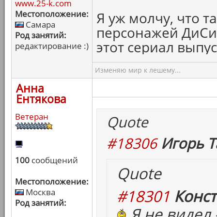
www.25-k.com
Местоположение:
Я уж молчу, что 
Самара
персонажей ДиСи
Род занятий:
этот сериал выпус
редактирование :)
Изменяю мир к лешему...
Анна
Ентякова
Ветеран
Quote
#18306
Игорь Т
100
сообщений
Quote
Местоположение:
#18301
Конст
Москва
Род занятий:
Я не видел 