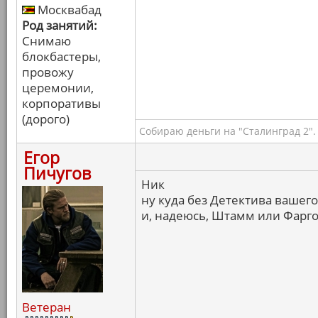
Москвабад
Род занятий:
Снимаю
блокбастеры,
провожу
церемонии,
корпоративы
(дорого)
Собираю деньги на "Сталинград 2".
Егор
Пичугов
Ник
ну куда без Детектива вашего
и, надеюсь, Штамм или Фарг
Ветеран