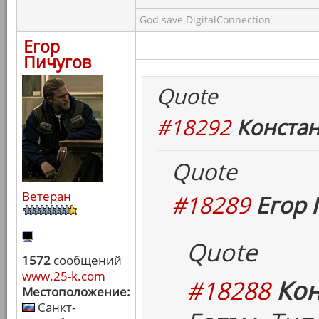
God save DigitalConnection
Егор
Пичугов
Quote
#18292
Констан
Quote
Ветеран
#18289
Егор 
Quote
1572
сообщений
www.25-k.com
#18288
Кон
Местоположение:
Санкт-