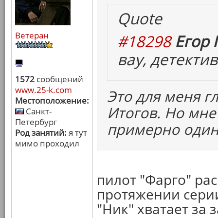
Quote
Ветеран
#18298
Егор 
вау, детекти
1572
сообщений
www.25-k.com
Это для меня г
Местоположение:
Итогов. Но мне 
Санкт-
Петербург
примерно один
Род занятий:
я тут
мимо проходил
пилот "Фарго" ра
протяжении серии
"Ник" хватает за 