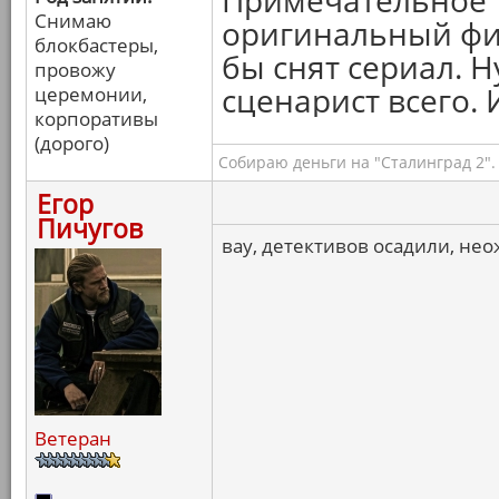
Примечательное т
Снимаю
оригинальный фил
блокбастеры,
бы снят сериал. Н
провожу
сценарист всего. 
церемонии,
корпоративы
(дорого)
Собираю деньги на "Сталинград 2".
Егор
Пичугов
вау, детективов осадили, не
Ветеран