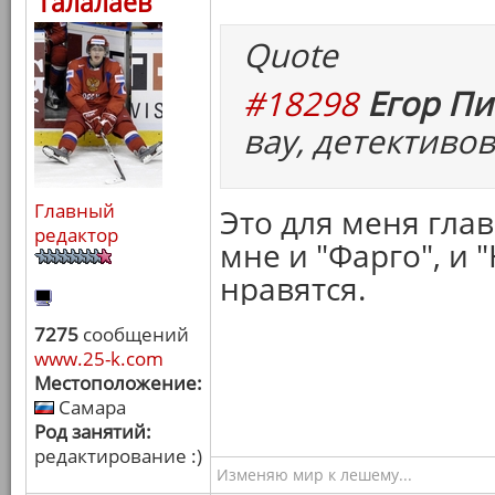
Талалаев
Quote
#18298
Егор Пи
вау, детективо
Главный
Это для меня гла
редактор
мне и "Фарго", и
нравятся.
7275
сообщений
www.25-k.com
Местоположение:
Самара
Род занятий:
редактирование :)
Изменяю мир к лешему...