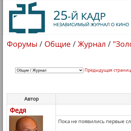
Форумы
/
Общие
/
Журнал
/
"Зол
Предыдущая страни
Автор
Федя
Пока не появились первые с