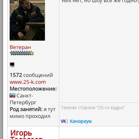
них нет, но шоу все же годно
Ветеран
1572
сообщений
www.25-k.com
Местоположение:
Санкт-
Петербург
Темная сторона "25-го кадра"
Род занятий:
я тут
мимо проходил
VK
|
Кинориум
Игорь