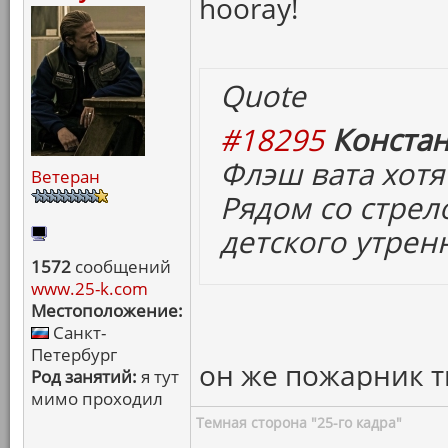
hooray!
Quote
#18295
Констан
Флэш вата хотя
Ветеран
Рядом со стрел
детского утрен
1572
сообщений
www.25-k.com
Местоположение:
Санкт-
Петербург
он же пожарник т
Род занятий:
я тут
мимо проходил
Темная сторона "25-го кадра"