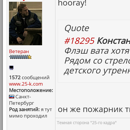
hooray!
Quote
#18295
Констан
Флэш вата хотя
Ветеран
Рядом со стрел
детского утрен
1572
сообщений
www.25-k.com
Местоположение:
Санкт-
Петербург
он же пожарник т
Род занятий:
я тут
мимо проходил
Темная сторона "25-го кадра"