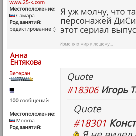
www.25-k.com
Местоположение:
Я уж молчу, что 
Самара
персонажей ДиСи
Род занятий:
этот сериал выпус
редактирование :)
Изменяю мир к лешему...
Анна
Ентякова
Ветеран
Quote
#18306
Игорь Т
100
сообщений
Quote
Местоположение:
#18301
Конст
Москва
Род занятий:
Я не видел 