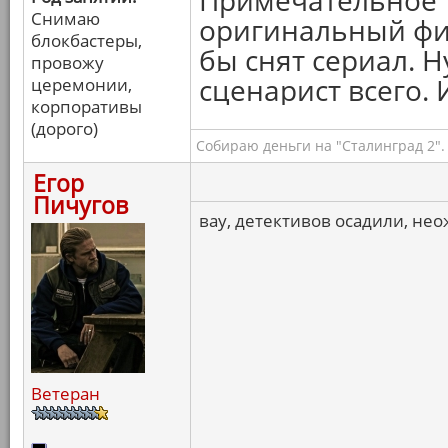
Примечательное т
Снимаю
оригинальный фил
блокбастеры,
бы снят сериал. Н
провожу
сценарист всего. 
церемонии,
корпоративы
(дорого)
Собираю деньги на "Сталинград 2".
Егор
Пичугов
вау, детективов осадили, не
Ветеран