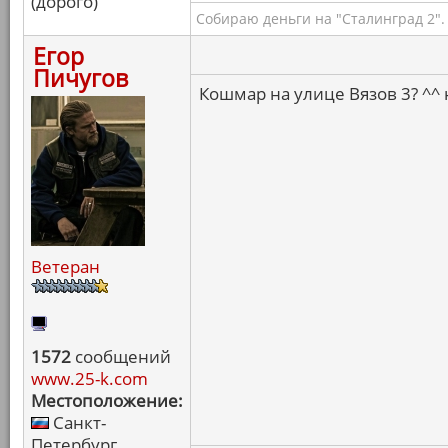
(дорого)
Собираю деньги на "Сталинград 2".
Егор
Пичугов
Кошмар на улице Вязов 3? ^^ 
Ветеран
1572
сообщений
www.25-k.com
Местоположение:
Санкт-
Петербург