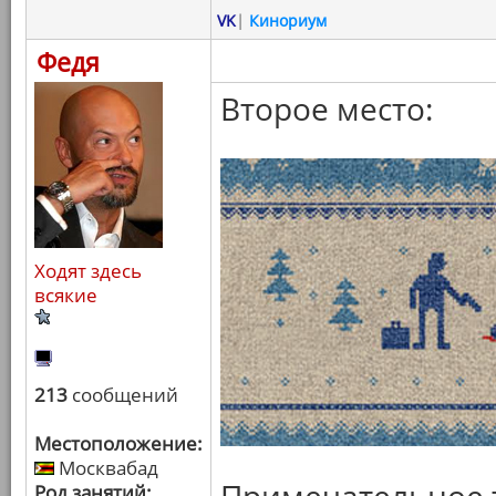
VK
|
Кинориум
Федя
Второе место:
Ходят здесь
всякие
213
сообщений
Местоположение:
Москвабад
Род занятий: