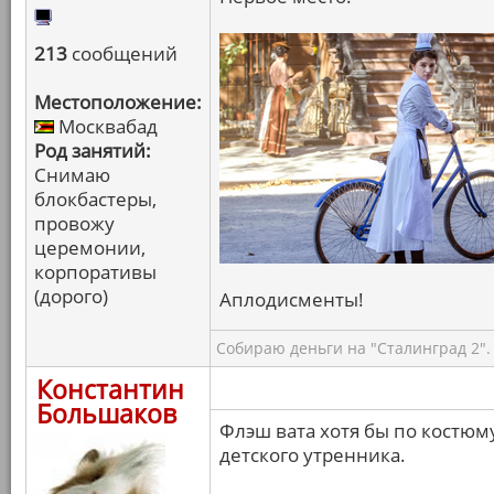
213
сообщений
Местоположение:
Москвабад
Род занятий:
Снимаю
блокбастеры,
провожу
церемонии,
корпоративы
(дорого)
Аплодисменты!
Собираю деньги на "Сталинград 2".
Константин
Большаков
Флэш вата хотя бы по костюму
детского утренника.