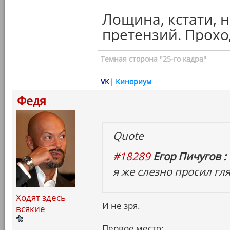
Лощина, кстати, н
претензий. Прохо
Темная сторона "25-го кадра"
VK
|
Кинориум
Федя
Quote
#18289
Егор Пичугов :
я же слезно просил г
Ходят здесь
И не зря.
всякие
Первое место: