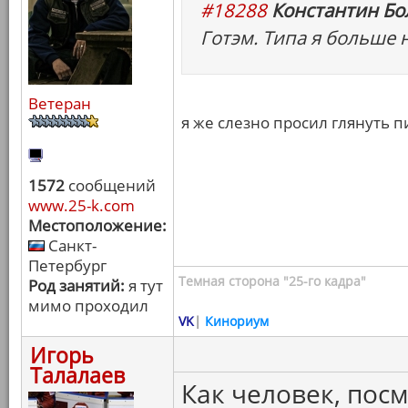
#18288
Константин Бо
Готэм. Типа я больше 
Ветеран
я же слезно просил глянуть 
1572
сообщений
www.25-k.com
Местоположение:
Санкт-
Петербург
Темная сторона "25-го кадра"
Род занятий:
я тут
мимо проходил
VK
|
Кинориум
Игорь
Талалаев
Как человек, пос