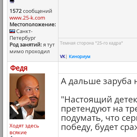
1572
сообщений
www.25-k.com
Местоположение:
Санкт-
Петербург
Темная сторона "25-го кадра"
Род занятий:
я тут
мимо проходил
VK
|
Кинориум
Федя
А дальше заруба н
"Настоящий детек
претендуют на тре
подумать, что се
победу, будет сра
Ходят здесь
всякие