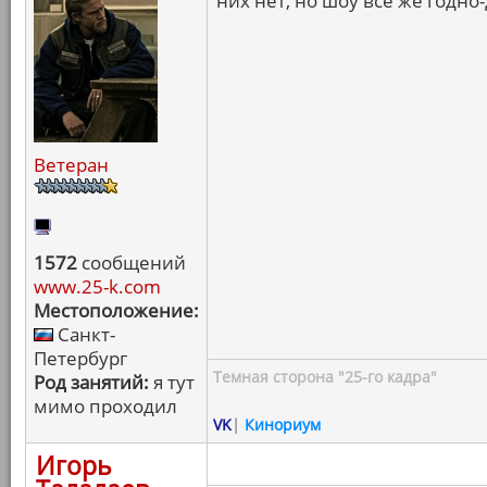
них нет, но шоу все же годно
Ветеран
1572
сообщений
www.25-k.com
Местоположение:
Санкт-
Петербург
Темная сторона "25-го кадра"
Род занятий:
я тут
мимо проходил
VK
|
Кинориум
Игорь