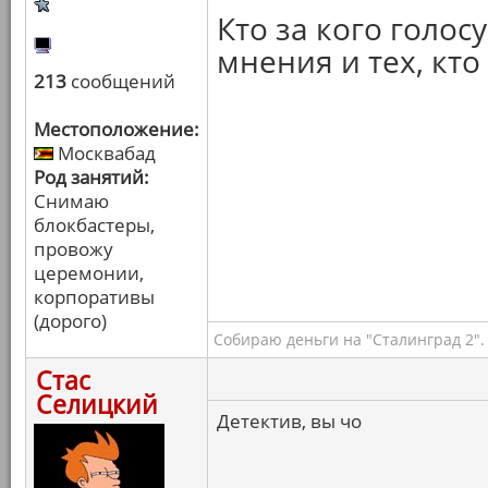
Кто за кого голо
мнения и тех, кто
213
сообщений
Местоположение:
Москвабад
Род занятий:
Снимаю
блокбастеры,
провожу
церемонии,
корпоративы
(дорого)
Собираю деньги на "Сталинград 2".
Стас
Селицкий
Детектив, вы чо