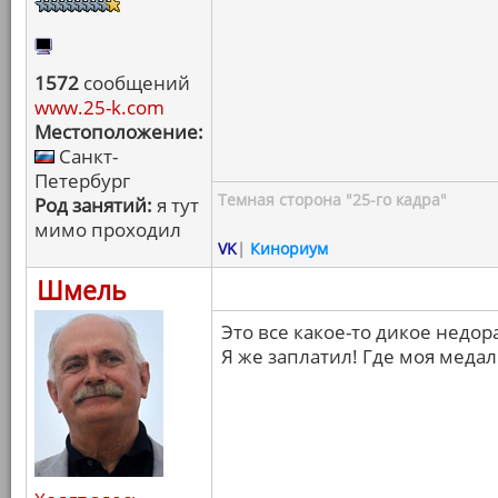
1572
сообщений
www.25-k.com
Местоположение:
Санкт-
Петербург
Темная сторона "25-го кадра"
Род занятий:
я тут
мимо проходил
VK
|
Кинориум
Шмель
Это все какое-то дикое недора
Я же заплатил! Где моя медал