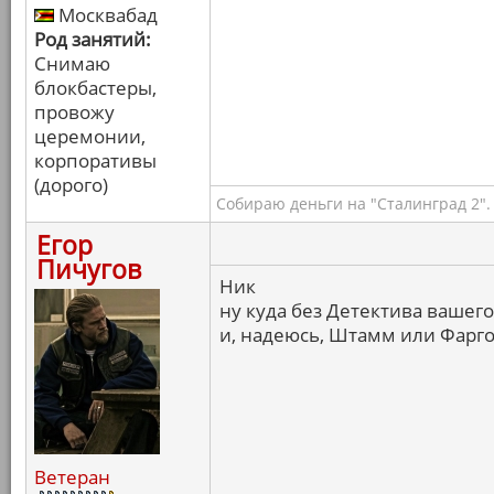
Москвабад
Род занятий:
Снимаю
блокбастеры,
провожу
церемонии,
корпоративы
(дорого)
Собираю деньги на "Сталинград 2".
Егор
Пичугов
Ник
ну куда без Детектива вашего
и, надеюсь, Штамм или Фарг
Ветеран