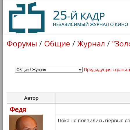
Форумы
/
Общие
/
Журнал
/
"Зол
Предыдущая страни
Автор
Федя
Пока не появились первые с