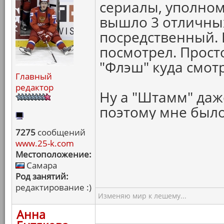
сериалы, уполномо
вышло 3 отличных
посредственный. 
посмотрел. Просто
"Флэш" куда смот
Главный
редактор
Ну а "Штамм" даже
поэтому мне было
7275
сообщений
www.25-k.com
Местоположение:
Самара
Род занятий:
редактирование :)
Изменяю мир к лешему...
Анна