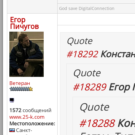
God save DigitalConnection
Егор
Пичугов
Quote
#18292
Констан
Quote
Ветеран
#18289
Егор 
Quote
1572
сообщений
www.25-k.com
#18288
Кон
Местоположение:
Санкт-