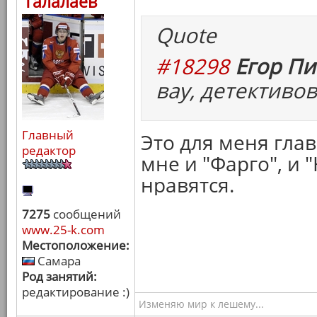
Талалаев
Quote
#18298
Егор Пи
вау, детективо
Главный
Это для меня гла
редактор
мне и "Фарго", и
нравятся.
7275
сообщений
www.25-k.com
Местоположение:
Самара
Род занятий:
редактирование :)
Изменяю мир к лешему...