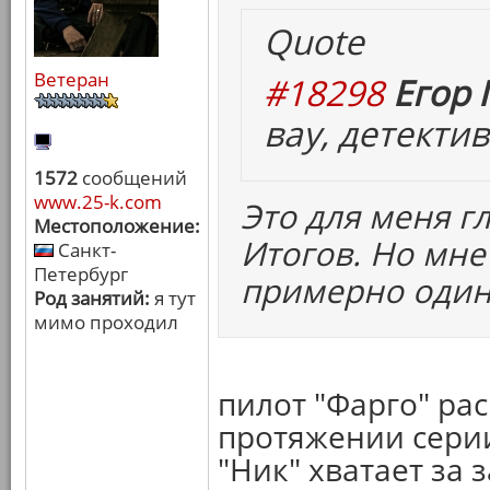
Quote
Ветеран
#18298
Егор 
вау, детекти
1572
сообщений
www.25-k.com
Это для меня г
Местоположение:
Итогов. Но мне 
Санкт-
Петербург
примерно один
Род занятий:
я тут
мимо проходил
пилот "Фарго" ра
протяжении серии
"Ник" хватает за 