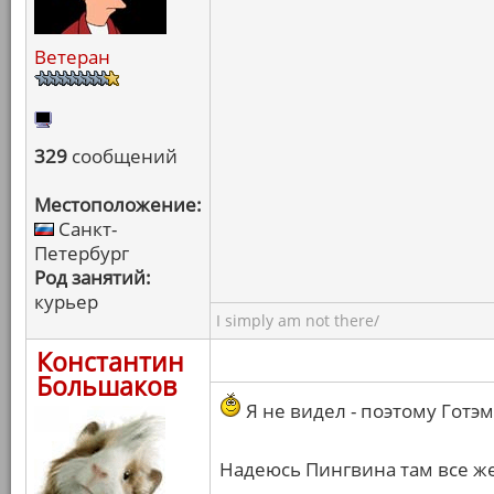
Ветеран
329
сообщений
Местоположение:
Санкт-
Петербург
Род занятий:
курьер
I simply am not there/
Константин
Большаков
Я не видел - поэтому Готэм
Надеюсь Пингвина там все же