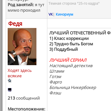
Темная сторона "25-го кадра"
Род занятий:
я тут
мимо проходил
VK
|
Кинориум
Федя
ЛУЧШИЙ ОТЕЧЕСТВЕННЫЙ 
1) Класс коррекции
2) Трудно быть Богом
3) Поддубный
ЛУЧШИЙ СЕРИАЛ
Настоящий детектив
Ходят здесь
Штамм
всякие
Готэм
Фарго
Больница Никербокер
Флэш
213
сообщений
Местоположение: