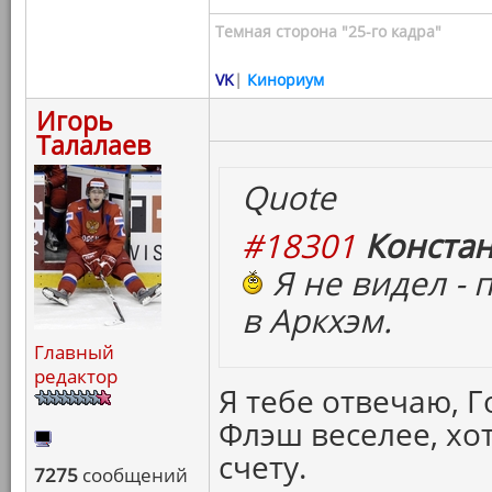
Темная сторона "25-го кадра"
VK
|
Кинориум
Игорь
Талалаев
Quote
#18301
Констан
Я не видел - 
в Аркхэм.
Главный
редактор
Я тебе отвечаю, Г
Флэш веселее, хо
счету.
7275
сообщений