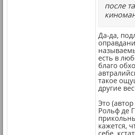
после та
киноман
Да-да, под
оправданий
называемый
есть в люб
благо обхо
автралийск
такое ощу
другие ве
Это (автор
Рольф де Г
прикольны
кажется, ч
себе, кста