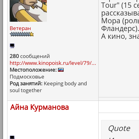
Tour" (15 с
рассказыва
Мора (рол
Фландерс)
Ветеран
А кино, зн
280
сообщений
http://www.kinopoisk.ru/level/79/...
Местоположение:
Подмосковье
Род занятий:
Keeping body and
soul together
Айна Курманова
Quote