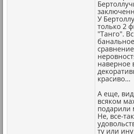
Бертоллуч
заключенно
У Бертолл
только 2 
"Танго". В
банальное
сравнение
неровност
наверное в
декоратив
красиво...
А еще, вид
всяком мах
подарили м
Не, все-та
удовольст
ту или ину