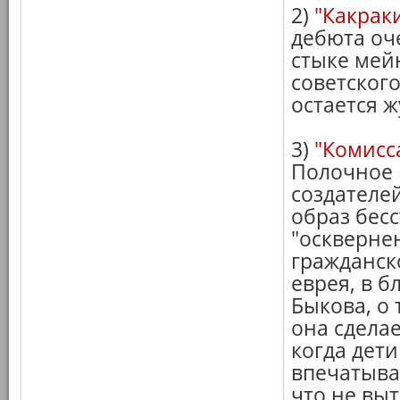
2)
"Какрак
дебюта оч
стыке мей
советского
остается 
3)
"Комисс
Полочное 
создателе
образ бес
"оскверне
гражданск
еврея, в 
Быкова, о 
она сдела
когда дети
впечатыва
что не вы