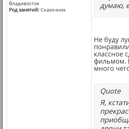
Владивосток
думаю, е
Род занятий:
Сказочник
Не буду лу
понравили
классное 
фильмом. 
много чег
Quote
Я, кстат
прекрас
приобща
дряни т