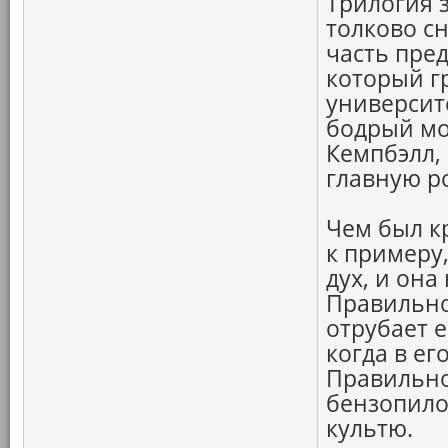
Трилогия 
толково с
часть пре
который г
университ
бодрый мо
Кемпбэлл,
главную р
Чем был кр
к примеру,
дух, и она
Правильно
отрубает е
когда в ег
Правильно
бензопило
культю.