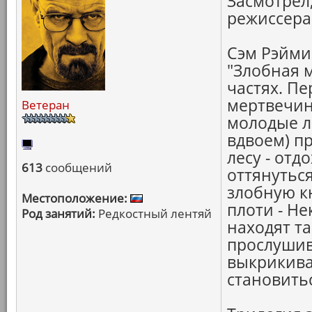
Засмотрел,
режиссера
Сэм Рэйми 
"Злобная м
частях. П
мертвечина
Ветеран
молодые л
вдвоем) п
лесу - отд
613
сообщений
оттянутьс
злобную к
Местоположение:
плоти - Н
Род занятий:
Редкостный лентяй
находят т
прослушив
выкрикива
становитьс