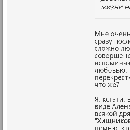
жизни ни
Мне очень
сразу посл
сложно лю
совершенс
вспоминаю
любовью, 
перекрестк
что же?
Я, кстати,
виде Ален
всякой др
"Хищнико
помню, кт