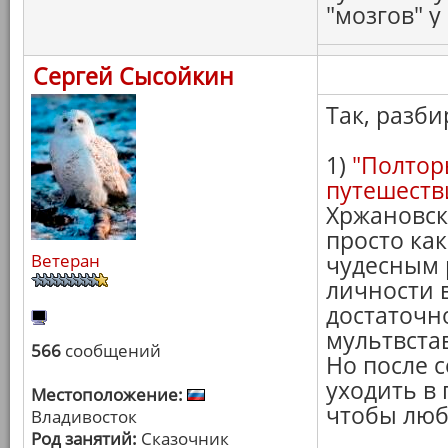
"мозгов" у
Сергей Сысойкин
Так, разб
1)
"Полтор
путешеств
Хржановск
просто как
Ветеран
чудесным 
личности 
достаточн
мультвста
566
сообщений
Но после 
уходить в 
Местоположение:
чтобы люб
Владивосток
Род занятий:
Сказочник