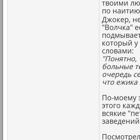
твоими лю
по наитию
Джокер, н
"Волчка" е
подмывает
который у
словами:
"Понятно,
больные т
очередь се
что ежика
По-моему э
этого каж
всякие "пе
заведений
Посмотрел