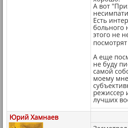
А вот "При
несимпати
Есть инте
больного н
этого не 
посмотрят
А еще пос
не буду пи
самой собо
моему мне
субъектив
режиссер 
лучших во
Юрий Хамнаев