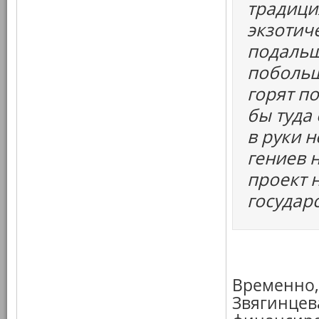
традици
экзотич
подальш
побольш
горят п
бы туда
в руки н
гениев 
проект 
государ
Временно, 
Звягинцев