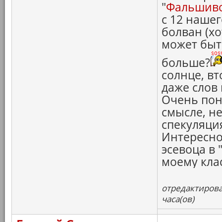
"
Фальшив
с 12 наше
болван (хо
может быт
больше?
солнце, вт
даже слов 
Очень пон
смысле, не
спекуляци
Интересно
эсевоца в 
моему кла
отредактирова
часа(ов)