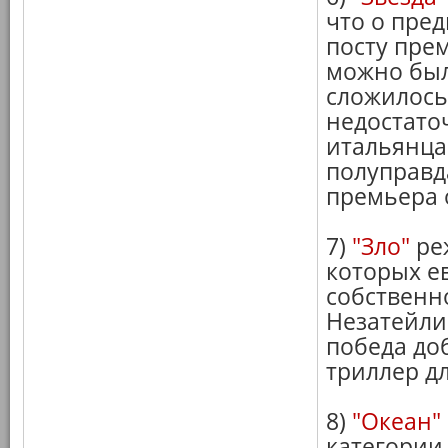
что о пре
посту пре
можно был
сложилось
недостато
итальянца 
полуправд
премьера 
7)
"Зло"
реж
которых ев
собственн
Незатейли
победа до
триллер д
8)
"Океан"
категории 