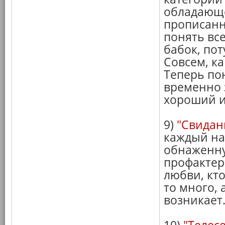
обладающе
прописанн
понять вс
бабок, пот
Совсем, ка
Теперь по
временно з
хороший и
9)
"Свидан
каждый най
обнаженну
профактер
любви, кто
то много, 
возникает