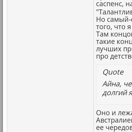
саспенс, 
"Талантли
Но самый-
того, что 
Там концов
такие кон
лучших про
про детств
Quote
Айна, ч
долгий 
Оно и лежа
Австралие
ее чередо