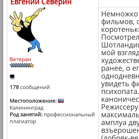
Евгений Северин
Немножко 
фильмов, 
коротеньк
Посмотрел
Шотландии
мой взгля
Ветеран
художеств
ранее, о е
однодневн
увидеть ф
178
сообщений
психопата
каноничес
Местоположение:
Режиссеру 
Калининград
максималь
Род занятий:
профессиональный
плагиатор
амплуа дву
взъерошен
(добряк-ве