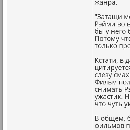
жанра.
"Затащи ме
Рэйми во 
бы у него
Потому чт
только про
Кстати, в 
цитируетс
слезу смах
Фильм пол
снимать Р
ужастик. Н
что чуть у
В общем, б
фильмов п