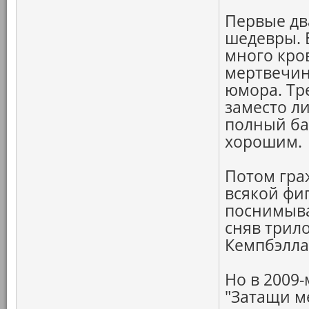
Первые дв
шедевры. 
много кро
мертвечин
юмора. Тре
заместо л
полный ба
хорошим.
Потом гра
всякой фиг
поснимыва
сняв трил
Кемпбэлла 
Но в 2009-
"Затащи м