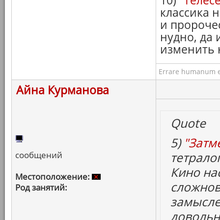
10)
"Телес
классика 
и пророче
нудно, да 
изменить 
Errare humanum e
Айна Курманова
Quote
5)
"Затм
сообщений
тетрало
Кино на
Местоположение:
сложнов
Род занятий:
замысле
довольн