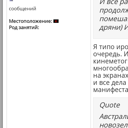
И все р
сообщений
продолж
помешан
Местоположение:
дряни) 
Род занятий:
Я типо ир
очередь. 
кинеметог
многообра
на экранах
и все дела
манифеста
Quote
Австрали
новозел