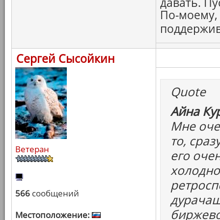
давать. Пу
По-моему,
поддержив
Сергей Сысойкин
Quote
Айна Ку
Мне оче
то, сраз
Ветеран
его оче
холодно
ретросп
566
сообщений
дурачащ
биржево
Местоположение: