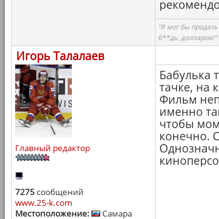
рекомендо
"Я мог бы продать
б**дь, долларов!"
Игорь Талалаев
Бабулька т
тачке, на 
Фильм неп
именно та
чтобы мом
конечно. С
Однозначн
Главный редактор
киноперсо
7275
сообщений
www.25-k.com
Местоположение:
Самара