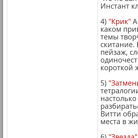
Инстант кл
4)
"Крик"
А
каком при
темы твор
скитание.
пейзаж, с
одиночест
короткой ж
5)
"Затмен
тетралоги
настолько
разбирать
Витти обр
места в жи
6)
"Звезда"