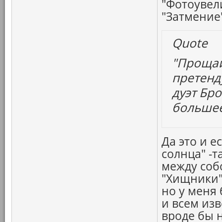
"Фотоувел
"Затмение"
Quote
"Прощай,
претенд
дуэт Бр
большее
Да это и е
солнца" -
между собо
"Хищники"
но у меня
и всем из
вроде бы 