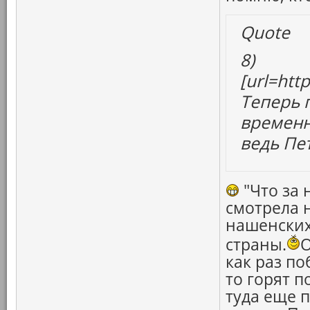
Quote
8)
[url=htt
Теперь 
временн
ведь Пе
"Что за 
смотрела 
нашенских
страны.
О
как раз по
то горят 
туда еще п