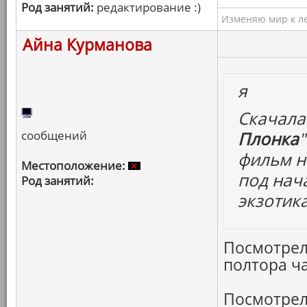
Род занятий:
редактирование :)
Изменяю мир к ле
Айна Курманова
я
Скачала 
сообщений
Плонка
фильм н
Местоположение:
под нач
Род занятий:
экзотик
Посмотрел
полтора ча
Посмотрел