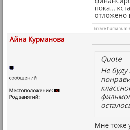
финансиро
пока... кс
отложено в
Errare humanum e
Айна Курманова
Quote
Не буду 
сообщений
понрави
классно
Местоположение:
фильмом
Род занятий:
осталос
Мне тоже 