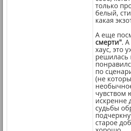
только пр
белый, сти
какая экзо
А еще пос
смерти"
. 
хаус, это 
решилась 
понравилс
по сценар
(не которы
необычное
чувством ю
искренне 
судьбы об
подчеркну
старое до
хорошо.