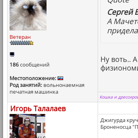
Сергей Б
А Мачет
приделат
Ветеран
Ну воть.. 
186
сообщений
физионом
Местоположение:
Род занятий:
вольнонаемная
печатная машинка
Кошка и дрессиров
Игорь Талалаев
Джигурда круч
Броненосца "П