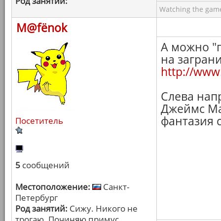
Род занятий:
Watching the game
M@fёnok
А можно "
на заграни
http://www
Слева напр
Джеймс Мак
фантазия 
Посетитель
5
сообщений
Местоположение:
Санкт-
Петербург
Род занятий:
Сижу. Никого не
трогаю. Починяю примус.