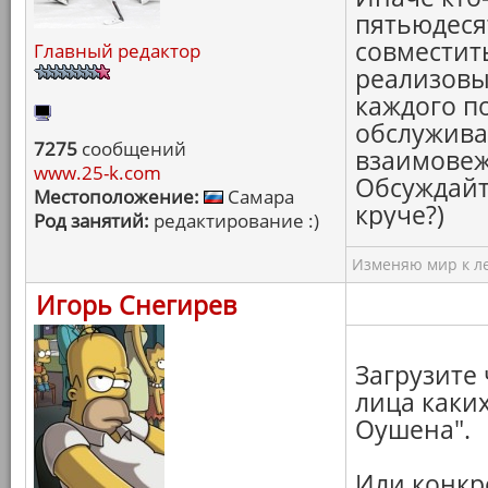
пятьюдеся
совместит
Главный редактор
реализовыв
каждого п
обслуживат
7275
сообщений
взаимовеж
www.25-k.com
Обсуждайт
Местоположение:
Самара
круче?)
Род занятий:
редактирование :)
Изменяю мир к ле
Игорь Снегирев
Загрузите 
лица каки
Оушена".
Или конкр