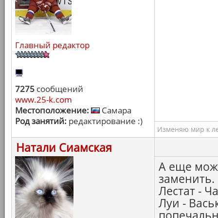
Главный редактор
7275
сообщений
www.25-k.com
Местоположение:
Самара
Род занятий:
редактирование :)
Изменяю мир к ле
Натали Сиамская
А еще мож
заменить. 
Лестат - Ч
Луи - Вась
попечальн