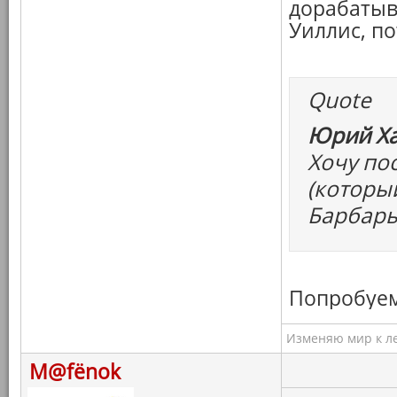
дорабатыв
Уиллис, по
Quote
Юрий Ха
Хочу по
(которы
Барбары
Попробуем
Изменяю мир к ле
M@fёnok