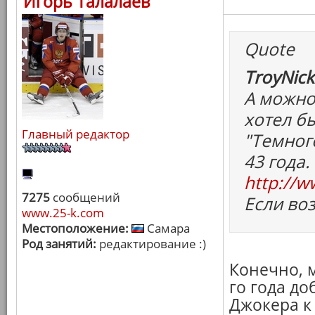
Игорь Талалаев
Quote
TroyNick
А можно
хотел б
Главный редактор
"Темног
43 года.
http://w
7275
сообщений
Если во
www.25-k.com
Местоположение:
Самара
Род занятий:
редактирование :)
Конечно, 
го года до
Джокера к