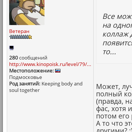
Все мож
на одно
Ветеран
коллаж 
появитс
то...
280
сообщений
http://www.kinopoisk.ru/level/79/...
Местоположение:
Подмосковье
Род занятий:
Keeping body and
Может, лу
soul together
полный ко
(правда, н
фас, хотя 
потом его
А то что э
другими? :