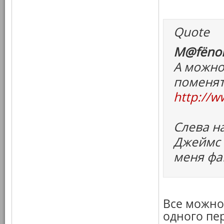
Quote
M@fёnok
А можно
поменят
http://w
Слева н
Джеймс 
меня фа
Все можно,
одного пе