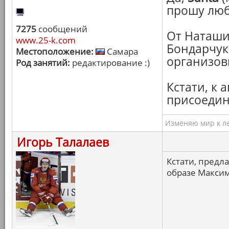
прошу люби
7275
сообщений
От Наташи,
www.25-k.com
Бондарчук
Местоположение:
Самара
организов
Род занятий:
редактирование :)
Кстати, к 
присоедин
Изменяю мир к ле
Игорь Талалаев
Кстати, предл
образе Максим