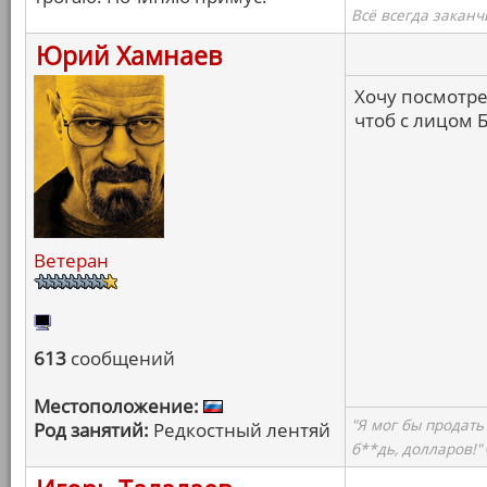
Всё всегда заканч
Юрий Хамнаев
Хочу посмотре
чтоб с лицом 
Ветеран
613
сообщений
Местоположение:
"Я мог бы продать
Род занятий:
Редкостный лентяй
б**дь, долларов!"