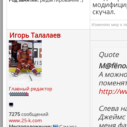
модифицир
скучал.
Изменяю мир к ле
Игорь Талалаев
Quote
M@fёnok
А можно
поменят
Главный редактор
http://w
Слева н
7275
сообщений
Джеймс 
www.25-k.com
меня фа
Местоположение:
Самара