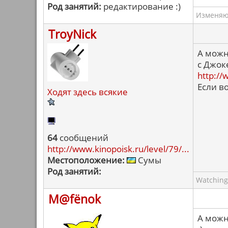
Род занятий:
редактирование :)
Изменяю 
TroyNick
А можн
с Джок
http://
Если в
Ходят здесь всякие
64
сообщений
http://www.kinopoisk.ru/level/79/...
Местоположение:
Сумы
Род занятий:
Watching
M@fёnok
А можн