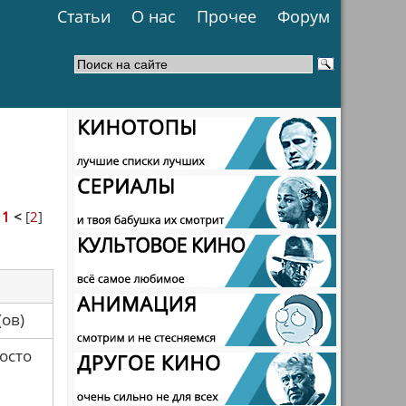
Статьи
О нас
Прочее
Форум
>
1
<
[
2
]
са(ов)
осто