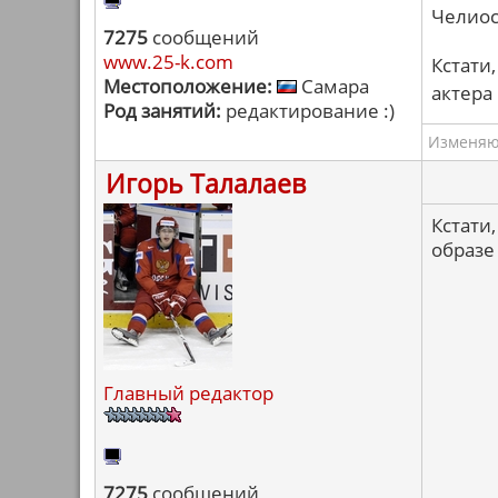
Челиос
7275
сообщений
www.25-k.com
Кстати,
Местоположение:
Самара
актера
Род занятий:
редактирование :)
Изменяю 
Игорь Талалаев
Кстати
образе
Главный редактор
7275
сообщений