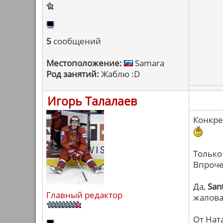
5
сообщений
Местоположение:
Samara
Род занятий:
Жаблю :D
Игорь Талалаев
Конкре
Только 
Впроче
Да,
San
Главный редактор
жаловат
От Нат