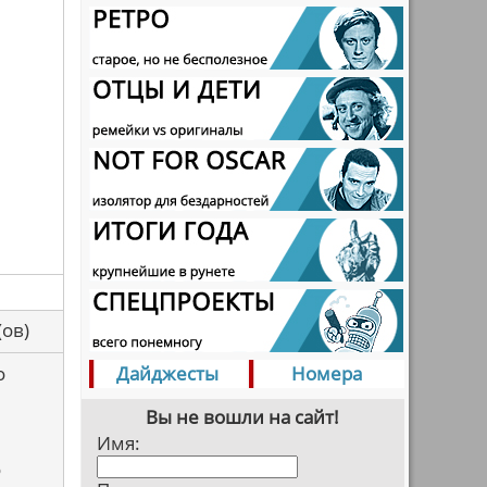
са(ов)
о
Дайджесты
Номера
Вы не вошли на сайт!
Имя:
о