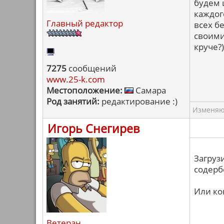
будем 
каждог
Главный редактор
всех б
своими
круче?)
7275
сообщений
www.25-k.com
Местоположение:
Самара
Род занятий:
редактирование :)
Изменяю 
Игорь Снегирев
Загруз
содерб
Или ко
Ветеран