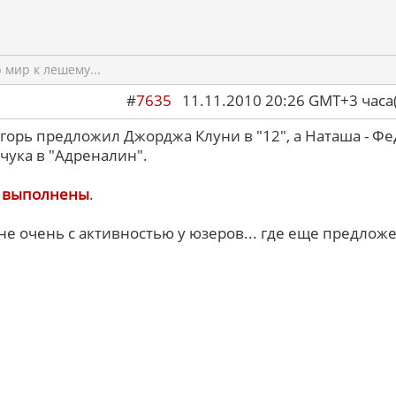
мир к лешему...
#
7635
11.11.2010 20:26 GMT+3 ча
Игорь предложил Джорджа Клуни в "12", а Наташа - Ф
чука в "Адреналин".
ы
выполнены
.
 не очень с активностью у юзеров... где еще предлож