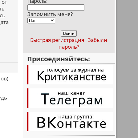
Пароль:
 от
ть
Запомнить меня?
сь
дата
Быстрая регистрация
Забыли
пароль?
Присоединяйтесь:
са(ов)
удь