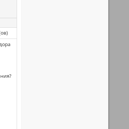
са(ов)
едора
ения?