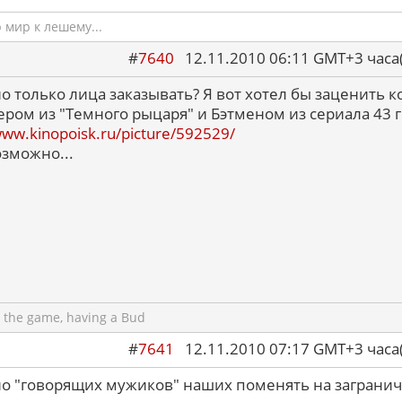
мир к лешему...
#
7640
12.11.2010 06:11 GMT+3 ча
о только лица заказывать? Я вот хотел бы заценить 
ером из "Темного рыцаря" и Бэтменом из сериала 43 г
www.kinopoisk.ru/picture/592529/
озможно...
 the game, having a Bud
#
7641
12.11.2010 07:17 GMT+3 ча
о "говорящих мужиков" наших поменять на заграни