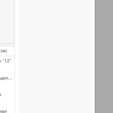
са(ов)
 "12".
дел...
и
Чеви