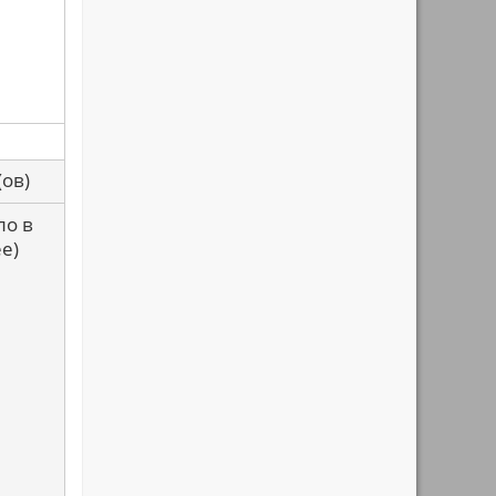
са(ов)
ло в
е)