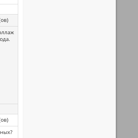
са(ов)
коллаж
ода.
са(ов)
чных?