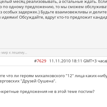
целый месяц реализовывать, а остальные ждать. Если
о по одному предложению, то мы сможем обслужива
ез особых задержек.) Будьте взаимовежливы и делите
 идеями! Обсуждайте, вдруг кто-то предложит канди
мир к лешему...
#
7629
11.11.2010 18:11 GMT+3 ча
ите что ли героям михалковского "12" лица каких-ниб
ерговских "Друзей Оушена".
нкретные предложения не в этой теме постим?