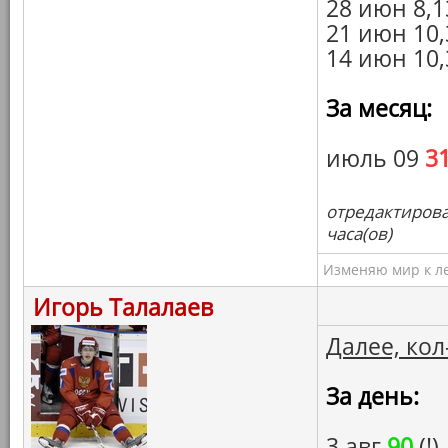
28 июн 8,1
21 июн 10,
14 июн 10,
За месяц:
июль 09
3
отредактирова
часа(ов)
Изменяю мир к ле
Игорь Талалаев
Далее, кол
За день:
3 авг
90
(!)