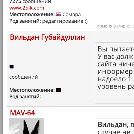
7275
сообщений
www.25-k.com
Местоположение:
Самара
Род занятий:
редактирование :)
Изменяю мир к ле
Вильдан Губайдуллин
Вы пытаете
У вас долж
сайта ниче
информер 
сообщений
надоело 1 
уровень ра
Местоположение:
Род занятий:
MAV-64
Вильдан
,
случае не 