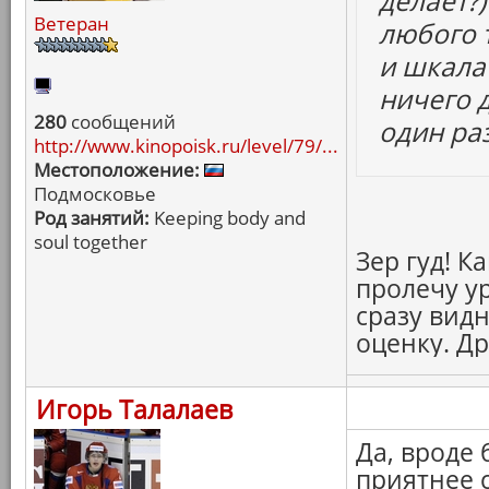
делает?
Ветеран
любого 
и шкала
ничего 
280
сообщений
один ра
http://www.kinopoisk.ru/level/79/...
Местоположение:
Подмосковье
Род занятий:
Keeping body and
soul together
Зер гуд! К
пролечу ур
сразу видн
оценку. Д
Игорь Талалаев
Да, вроде 
приятнее с