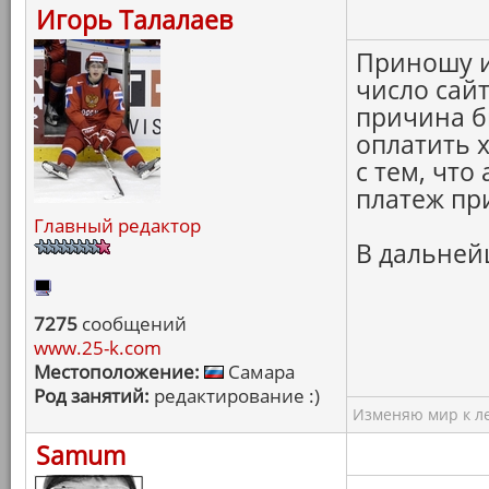
Игорь Талалаев
Приношу из
число сай
причина б
оплатить 
с тем, что
платеж пр
Главный редактор
В дальней
7275
сообщений
www.25-k.com
Местоположение:
Самара
Род занятий:
редактирование :)
Изменяю мир к ле
Samum