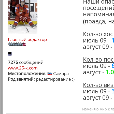
Наши опас
посещений
напоминае
(правда, н
Кол-во хос
Главный редактор
июль 09 -
август 09 -
Кол-во пос
7275
сообщений
июль 09 -
www.25-k.com
август -
1.
Местоположение:
Самара
Род занятий:
редактирование :)
Кол-во виз
июль 09 -
август 09 -
Изменяю мир к ле