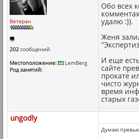
Обо всех к
комментах 
удалю :)).
Ветеран
Женя залил
"Экспертиз
202
сообщений
И еще есть
Местоположение:
LemBerg
сайте пре
Род занятий:
прокате ил
чисто жур
время инфа
старых газ
ungodly
Думаю превью 