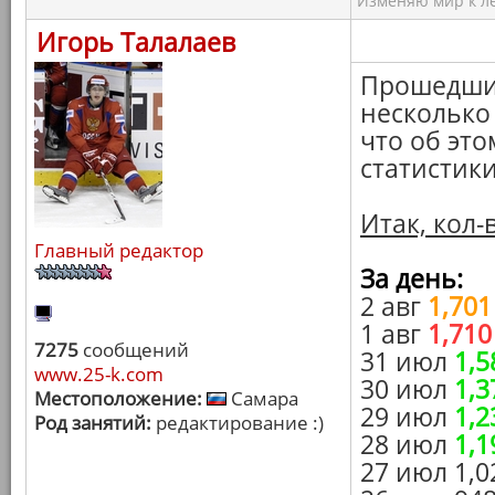
Изменяю мир к ле
Игорь Талалаев
Прошедшие
несколько
что об это
статистики
Итак, кол-
Главный редактор
За день:
2 авг
1,701
1 авг
1,710
7275
сообщений
31 июл
1,5
www.25-k.com
30 июл
1,3
Местоположение:
Самара
29 июл
1,2
Род занятий:
редактирование :)
28 июл
1,1
27 июл 1,0