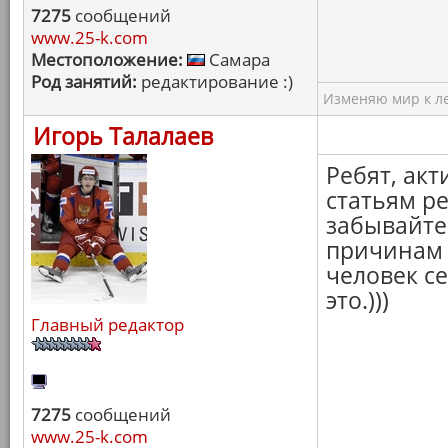
7275
сообщений
www.25-k.com
Местоположение:
Самара
Род занятий:
редактирование :)
Изменяю мир к ле
Игорь Талалаев
Ребят, ак
статьям р
забывайте.
причинам н
человек се
это.)))
Главный редактор
7275
сообщений
www.25-k.com