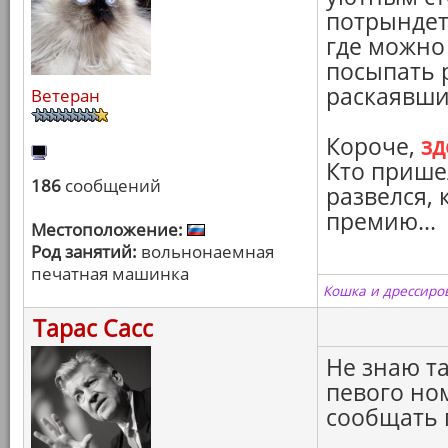
потрындет
где можно
посыпать 
раскаявши
Ветеран
Короче,
зд
Кто пришел
186
сообщений
развелся,
премию...
Местоположение:
Род занятий:
вольнонаемная
печатная машинка
Кошка и дрессиров
Тарас Сасс
Не знаю та
певого ном
сообщать 