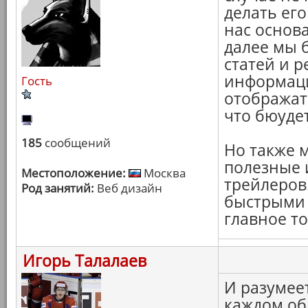
делать его
нас основа
далее мы 
статей и р
информаци
Гость
отображат
что бюудет
185
сообщений
Но также 
полезные 
Местоположение:
Москва
трейлеров
Род занятий:
Веб дизайн
быстрыми 
главное то
Игорь Талалаев
И разумее
каждом об