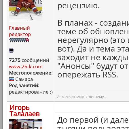
рецензию.
В планах - создани
Главный
теме об обновлен
редактор
нерегулярно (это
вот). Да и тема э
заходит не каждый
7275
сообщений
"Анонсы" будут о
www.25-k.com
опережать RSS.
Местоположение:
Самара
Род занятий:
редактирование :)
Изменяю мир к лешему...
Игорь
Талалаев
До первой (и дале
тысячи пользоват