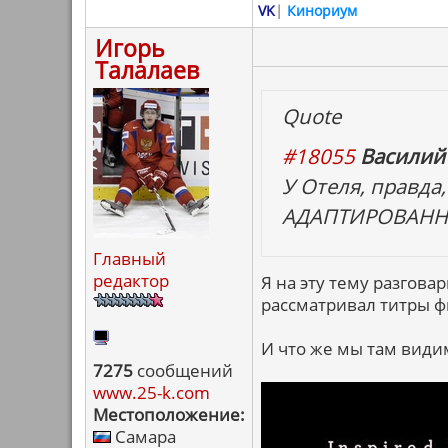
VK
|
Кинориум
Игорь
Талалаев
Quote
#18055
Василий
У Отеля, правд
АДАПТИРОВАННЫЙ
Главный
редактор
Я на эту тему разгов
рассматривал титры ф
И что же мы там види
7275
сообщений
www.25-k.com
Местоположение:
Самара