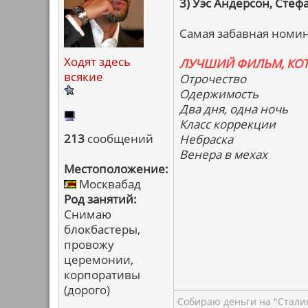
3) Уэс Андерсон, Стеф
Самая забавная номин
Ходят здесь
ЛУЧШИЙ ФИЛЬМ, КОТ
всякие
Отрочество
Одержимость
Два дня, одна ночь
Класс коррекции
213
сообщений
Небраска
Венера в мехах
Местоположение:
Москвабад
Род занятий:
Снимаю
блокбастеры,
провожу
церемонии,
корпоративы
(дорого)
Собираю деньги на "Сталин