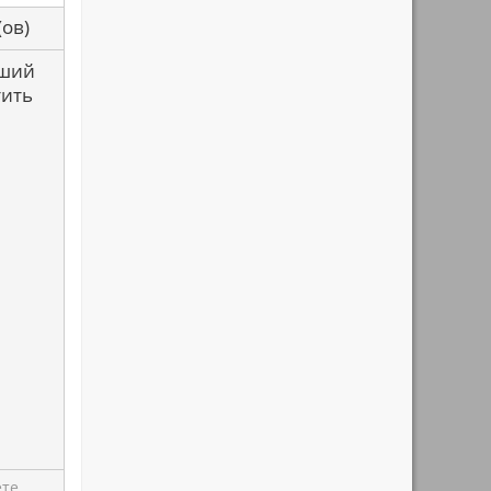
са(ов)
чший
тить
ете