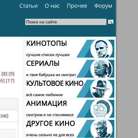
Статьи
О нас
Прочее
Форум
] [
8
] [
9
]
16
] [
17
]
са(ов)