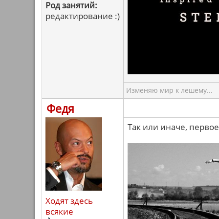
Род занятий:
редактирование :)
Изменяю мир к лешему...
Федя
Так или иначе, первое
Ходят здесь
всякие