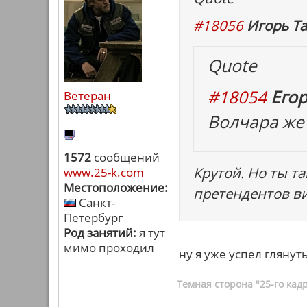
#18056
Игорь Та
Quote
#18054
Егор
Ветеран
Волчара же 
1572
сообщений
Крутой. Но ты т
www.25-k.com
Местоположение:
претендентов ви
Санкт-
Петербург
Род занятий:
я тут
мимо проходил
ну я уже успел глянут
Темная сторона "25-го кад