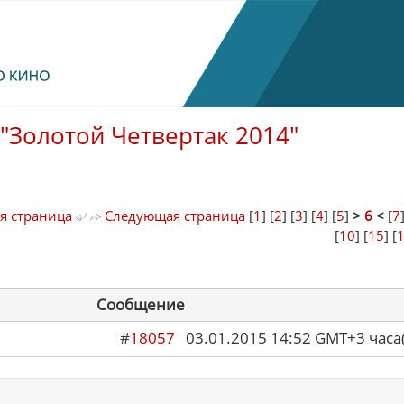
"Золотой Четвертак 2014"
я страница
Следующая страница
[
1
] [
2
] [
3
] [
4
] [
5
]
>
6
<
[
7
[
10
] [
15
] [
Сообщение
#
18057
03.01.2015 14:52 GMT+3 ча