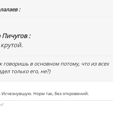
лалаев :
 Пичугов :
крутой.
ак говоришь в основном потому, что из всех
дел только его, не?)
ь Исчезнувшую. Норм так, без откровений.
ра"