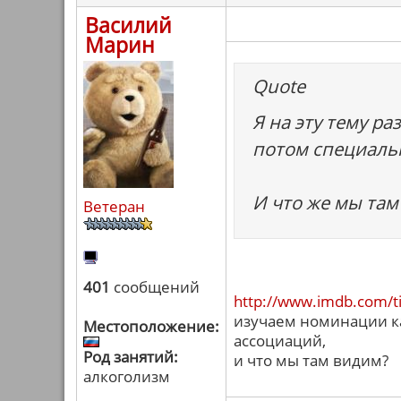
Василий
Марин
Quote
Я на эту тему р
потом специаль
И что же мы там
Ветеран
401
сообщений
http://www.imdb.com/ti
изучаем номинации к
Местоположение:
ассоциаций,
Род занятий:
и что мы там видим?
алкоголизм