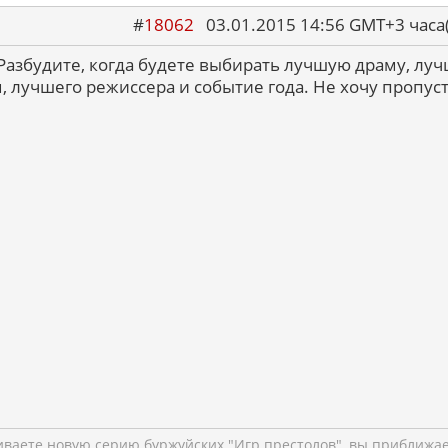
#
18062
03.01.2015 14:56 GMT+3 ча
. Разбудите, когда будете выбирать лучшую драму, лу
 лучшего режиссера и событие года. Не хочу пропус
чиваете новую серию буржуйских "Игр престолов", вы приближа