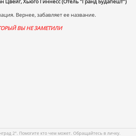
ан Цвейг, Хьюго Гиннесс (Отель "Гранд Будапешт")
ация. Вернее, забавляет ее название.
ОРЫЙ ВЫ НЕ ЗАМЕТИЛИ
град 2". Помогите кто чем может. Обращайтесь в личку.