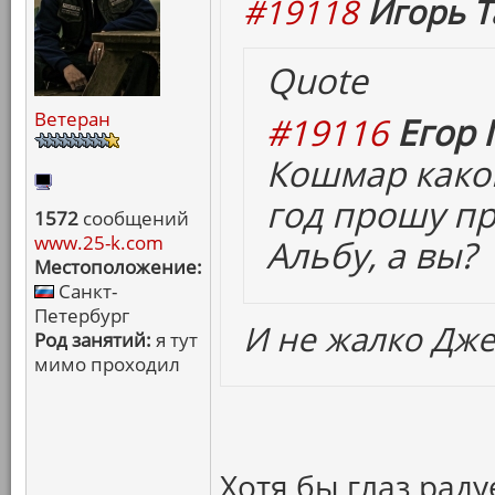
#19118
Игорь Т
Quote
Ветеран
#19116
Егор 
Кошмар какой
год прошу пр
1572
сообщений
www.25-k.com
Альбу, а вы?
Местоположение:
Санкт-
Петербург
И не жалко Дже
Род занятий:
я тут
мимо проходил
Хотя бы глаз рад