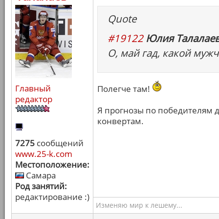
Quote
#19122
Юлия Талалаев
О, май гад, какой мужч
Главный
Полегче там!
редактор
Я прогнозы по победителям д
конвертам.
7275
сообщений
www.25-k.com
Местоположение:
Самара
Род занятий:
редактирование :)
Изменяю мир к лешему...