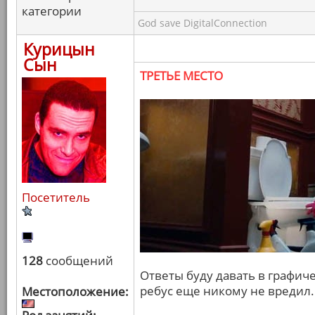
категории
God save DigitalConnection
Курицын
Сын
ТРЕТЬЕ МЕСТО
Посетитель
128
сообщений
Ответы буду давать в графич
ребус еще никому не вредил.
Местоположение: