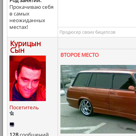
Род занятий:
Прокачиваю себя
в самых
неожиданных
местах!
Продюсер своих бицепсов
Курицын
Сын
ВТОРОЕ МЕСТО
Посетитель
128
сообщений