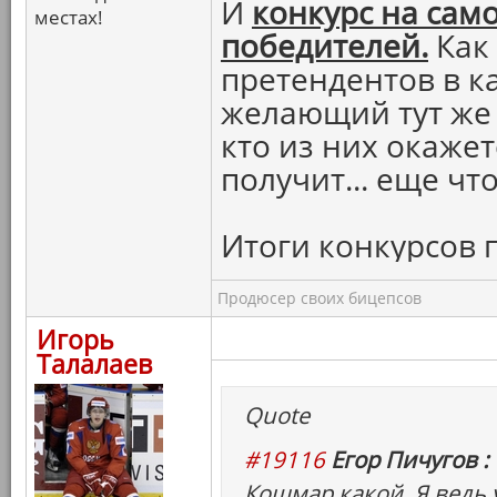
И
конкурс на сам
местах!
победителей.
Как
претендентов в 
желающий тут же 
кто из них окаже
получит... еще что
Итоги конкурсов 
Продюсер своих бицепсов
Игорь
Талалаев
Quote
#19116
Егор Пичугов :
Кошмар какой. Я ведь