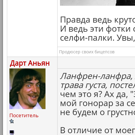
Правда ведь крут
И ведь эти фотки
селфи-палки. Увы, 
Продюсер своих бицепсов
Дарт Аньян
Ланфрен-ланфра, л
трава густа, посте
чем это я? Ах да,
мой гонорар за с
не будем о грустн
Посетитель
В отличие от мое