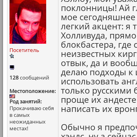
поклонницы! Ай гл
мое сегодняшнее 
легкий акцент: я 
Холливуда, прямо
блокбастера, где 
Посетитель
неизвестных кирг
отвык, да и вооб
делаю подходы к 
128
сообщений
использовать англ
только русскими 
Местоположение:
проще их андестен
Род занятий:
написать их вронг
Прокачиваю себя
в самых
неожиданных
Обычно я предпо
местах!
хэндс, ну а сейча