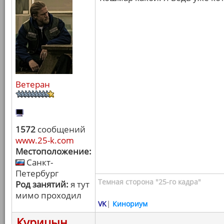
Ветеран
1572
сообщений
www.25-k.com
Местоположение:
Санкт-
Петербург
Темная сторона "25-го кадра"
Род занятий:
я тут
мимо проходил
VK
|
Кинориум
Курицын