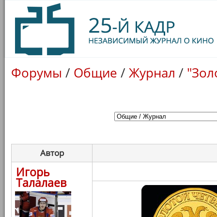
Форумы
/
Общие
/
Журнал
/
"Зол
Автор
Игорь
Талалаев