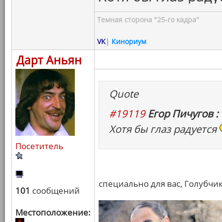
Темная сторона "25-го кадра"
VK
|
Кинориум
Дарт Аньян
Quote
#19119
Егор Пичугов :
Хотя бы глаз радуется
Посетитель
специально для вас, Голубчик
101
сообщений
Местоположение: