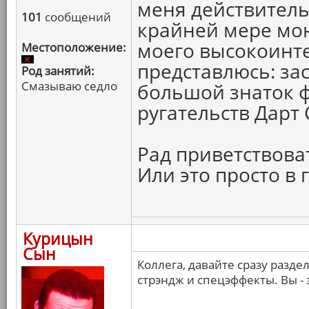
меня действитель
101
сообщений
крайней мере мою
моего высокоинте
Местоположение:
представлюсь: за
Род занятий:
Смазываю седло
большой знаток ф
ругательств Дарт
Рад приветствова
Или это просто в
Курицын
Сын
Коллега, давайте сразу разде
стрэндж и спецэффекты. Вы - 