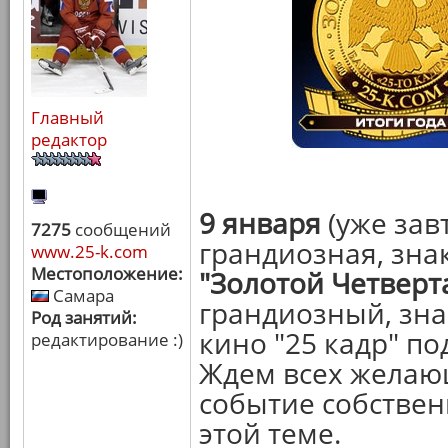
Главный
редактор
9 января
(уже зав
7275
сообщений
грандиозная, зна
www.25-k.com
Местоположение:
"Золотой Четверт
Самара
грандиозный, зн
Род занятий:
кино "25 кадр" по
редактирование :)
Ждем всех желающ
событие собствен
этой теме.