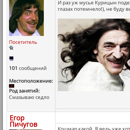
И раз уж мусье Курицын поде
глазах потемнело!), не буду в
Посетитель
101
сообщений
Местоположение:
Род занятий:
Смазываю седло
Егор
Пичугов
Кошмар какой. Я ведь уже ко