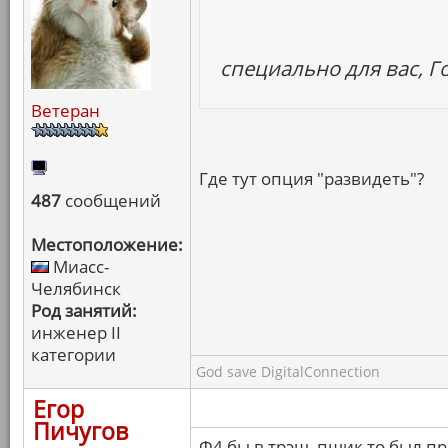
специально для вас, Г
Ветеран
Где тут опция "развидеть"?
487
сообщений
Местоположение:
Миасс-
Челябинск
Род занятий:
инженер II
категории
God save DigitalConnection
Егор
Пичугов
Ф4 бы в трэш, пшик то был п