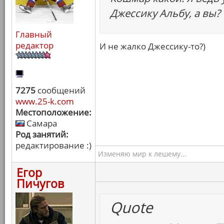
Джессику Альбу, а вы?
Главный
редактор
И не жалко Джессику-то?)
7275
сообщений
www.25-k.com
Местоположение:
Самара
Род занятий:
редактирование :)
Изменяю мир к лешему...
Егор
Пичугов
Quote