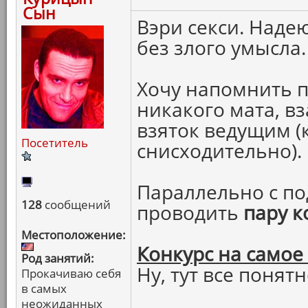
Сын
Вэри секси. Надею
без злого умысла.
Хочу напомнить п
никакого мата, в
взяток ведущим (
Посетитель
снисходительно).
Параллельно с по
128
сообщений
проводить
пару к
Местоположение:
Конкурс на самое
Род занятий:
Ну, тут все понятн
Прокачиваю себя
в самых
неожиданных