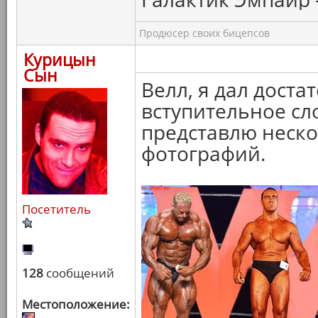
Продюсер своих бицепсов
Курицын
Сын
Велл, я дал дост
вступительное сло
представлю неск
фотографий.
Посетитель
128
сообщений
Местоположение: