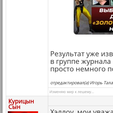
Результат уже из
в группе журнала 
просто немного п
отредактировал(а) Игорь Тала
Изменяю мир к лешему...
Курицын
Сын
Хэллоу, мои уваж