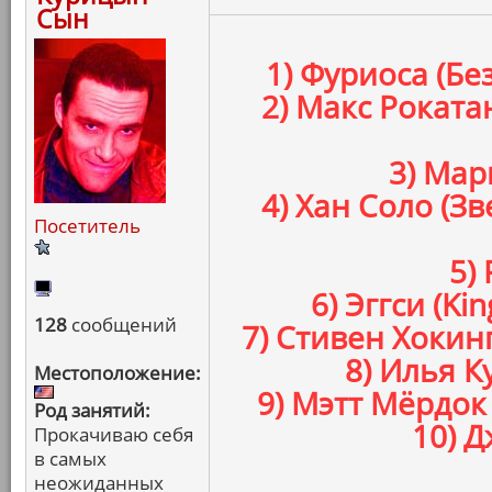
Сын
1) Фуриоса (Бе
2) Макс Роката
3) Мар
4) Хан Соло (
Посетитель
5)
6) Эггси (K
128
сообщений
7) Стивен Хокин
8) Илья К
Местоположение:
9) Мэтт Мёрдок
Род занятий:
10) Д
Прокачиваю себя
в самых
неожиданных