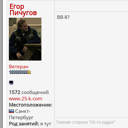
Егор
Пичугов
BB-8?
Ветеран
1572
сообщений
www.25-k.com
Местоположение:
Санкт-
Петербург
Темная сторона "25-го кадра"
Род занятий:
я тут