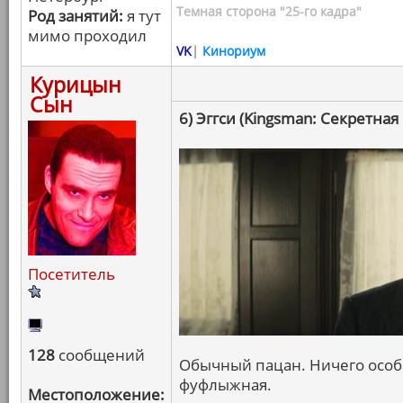
Темная сторона "25-го кадра"
Род занятий:
я тут
мимо проходил
VK
|
Кинориум
Курицын
Сын
6) Эггси (Kingsman: Секретная
Посетитель
128
сообщений
Обычный пацан. Ничего особе
фуфлыжная.
Местоположение: