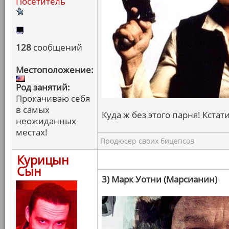
Посетитель
128
сообщений
Местоположение:
Род занятий:
Прокачиваю себя
в самых
Куда ж без этого парня! Кстати
неожиданных
местах!
Продюсер своих бицепсов
Курицын
Сын
3) Марк Уотни (Марсианин)