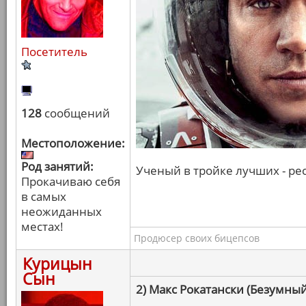
Посетитель
128
сообщений
Местоположение:
Род занятий:
Ученый в тройке лучших - рес
Прокачиваю себя
в самых
неожиданных
местах!
Продюсер своих бицепсов
Курицын
Сын
2) Макс Рокатански (Безумный