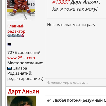
#19337
Дарт Аньян :
Ха, я тоже так могу!
Не сомневаемся ни разу.
Главный
редактор
7275
сообщений
www.25-k.com
Местоположение:
Самара
Род занятий:
редактирование :)
Изменяю мир к лешему...
Дарт Аньян
#1 Любая погоня (Безумный М