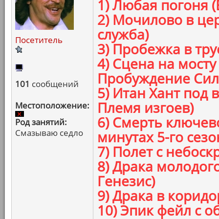
1) Любая погоня 
2) Мочилово в це
служба)
Посетитель
3) Пробежка в тру
4) Сцена на мосту
Пробуждение Сил
101
сообщений
5) Итан Хант под
Племя изгоев)
Местоположение:
6) Смерть ключев
Род занятий:
Смазываю седло
минутах 5-го сезо
7) Полет с небоск
8) Драка молодог
Генезис)
9) Драка в коридо
10) Эпик фейл с 