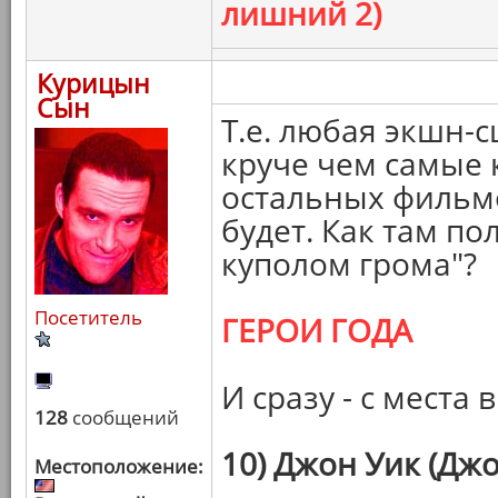
лишний 2)
Курицын
Сын
Т.е. любая экшн-с
круче чем самые 
остальных фильмо
будет. Как там п
куполом грома"?
Посетитель
ГЕРОИ ГОДА
И сразу - с места 
128
сообщений
10) Джон Уик (Джо
Местоположение: