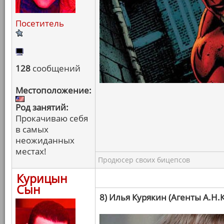
Посетитель
128
сообщений
Местоположение:
Род занятий:
Прокачиваю себя
в самых
неожиданных
местах!
Продюсер своих бицепсов
Курицын
Сын
8) Илья Курякин (Агенты А.Н.К