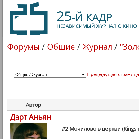
Форумы
/
Общие
/
Журнал
/
"Зол
Предыдущая страниц
Автор
Дарт Аньян
#2 Мочилово в церкви (Kings