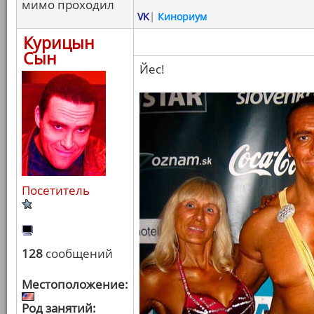
мимо проходил
VK
|
Кинориум
Курицын
Сын
Йес!
Посетитель
128
сообщений
Местоположение:
Род занятий: