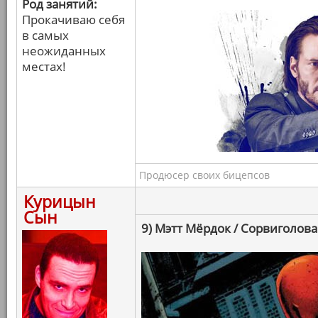
Род занятий:
Прокачиваю себя
в самых
неожиданных
местах!
Продюсер своих бицепсов
Курицын
Сын
9) Мэтт Мёрдок / Сорвиголова