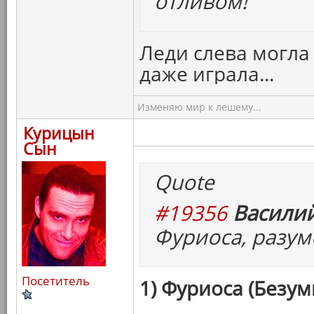
отливом!
Леди слева могла
даже играла...
Изменяю мир к лешему...
Курицын
Сын
Quote
#19356
Василий
Фуриоса, разум
Посетитель
1) Фуриоса (Безум