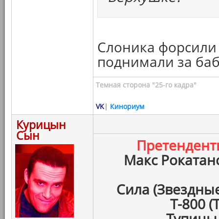
Слоника форсили к
поднимали за ба
Темная сторона "25-го кадра"
VK
|
Кинориум
Курицын
Сын
Претенден
Макс Рокатан
Сила (Звездны
Т-800 
Тупицы 