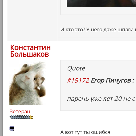
И кто это? У него даже шпаги 
Константин
Большаков
Quote
#19172
Егор Пичугов :
парень уже лет 20 не с
Ветеран
А вот тут ты ошибся