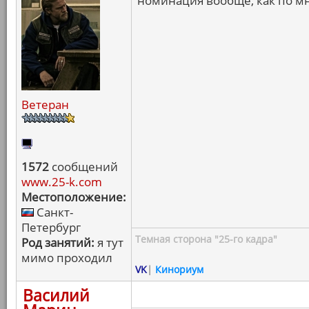
номинация вообще, как по м
Ветеран
1572
сообщений
www.25-k.com
Местоположение:
Санкт-
Петербург
Темная сторона "25-го кадра"
Род занятий:
я тут
мимо проходил
VK
|
Кинориум
Василий