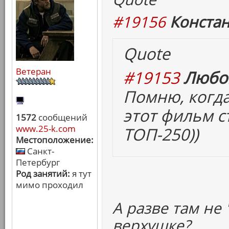
#19156
Констан
Quote
Ветеран
#19153
Любов
Помню, когда
этот фильм с
1572
сообщений
www.25-k.com
ТОП-250))
Местоположение:
Санкт-
Петербург
Род занятий:
я тут
мимо проходил
А разве там не
верхушке?