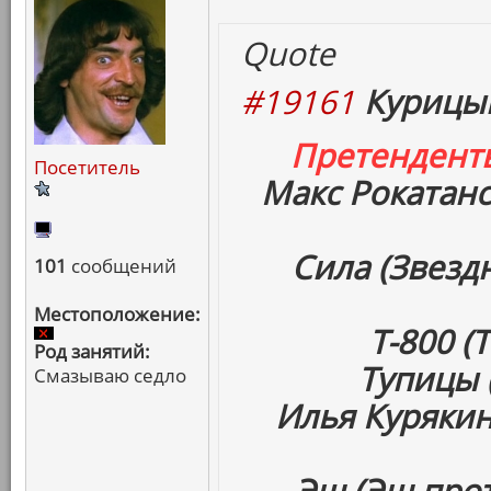
Quote
#19161
Курицын
Претендент
Посетитель
Макс Рокатанс
Сила (Звез
101
сообщений
Местоположение:
Т-800 (
Род занятий:
Тупицы 
Смазываю седло
Илья Курякин
Эш (Эш про