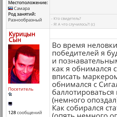
Местоположение:
Самара
Род занятий:
- Кто свидетель?
Разнообразный
- Я! А что случилось?! (с)
Курицын
Сын
Во время неловк
победителей я бу
и познавательным
как я обнимался 
вписать маркером
обнимался с Сига
Посетитель
баллотироваться 
(немного опоздал
Как собирался ст
128
сообщений
(опять немного оп