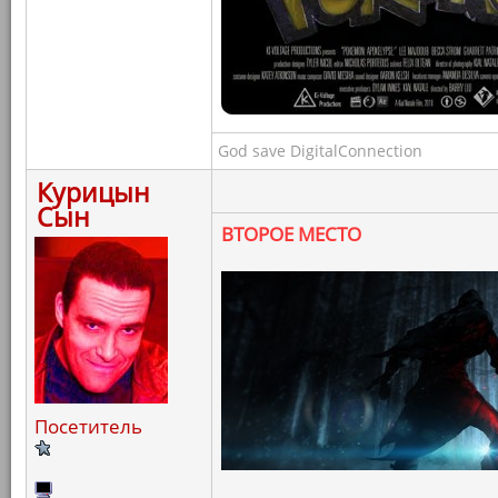
God save DigitalConnection
Курицын
Сын
ВТОРОЕ МЕСТО
Посетитель