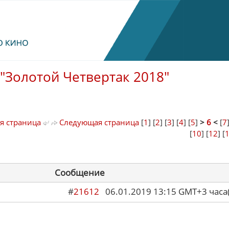
"Золотой Четвертак 2018"
я страница
Следующая страница
[
1
] [
2
] [
3
] [
4
] [
5
]
>
6
<
[
7
[
10
] [
12
] [
Сообщение
#
21612
06.01.2019 13:15 GMT+3 ча