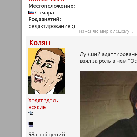
Местоположение:
Самара
Род занятий:
редактирование :)
Изменяю мир к лешему...
Колян
Лучший адаптированны
взял за роль в нем "О
Ходят здесь
всякие
93
сообщений