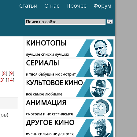
Статьи
О нас
Прочее
Форум
] [
8
] [
9
]
13
] [
14
]
са(ов)