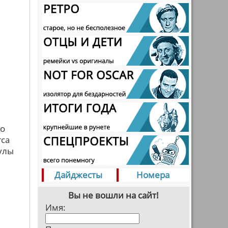
но
гса
кулы
Дайджесты
Номера
Вы не вошли на сайт!
Имя: