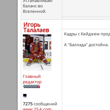
Устанавливаю
баланс во
Вселенной.
Игорь
Талалаев
Кадры с Кейджем прод
А "Баллада" достойна.
Главный
редактор
7275
сообщений
www.25-k.com