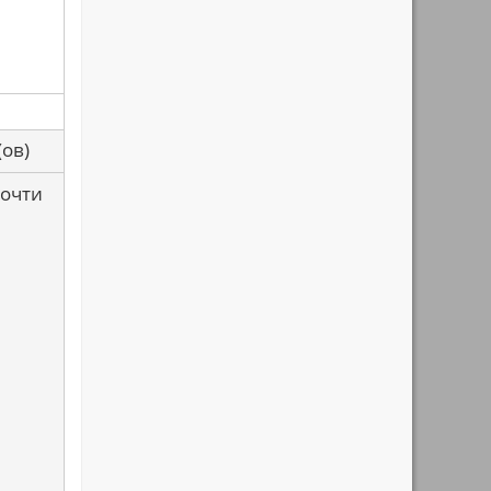
са(ов)
почти