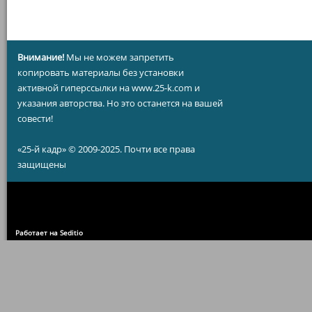
Внимание!
Мы не можем запретить
копировать материалы без установки
активной гиперссылки на www.25-k.com и
указания авторства. Но это останется на вашей
совести!
«25-й кадр» © 2009-2025. Почти все права
защищены
Работает на Seditio