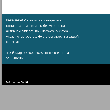
Внимание!
Мы не можем запретить
копировать материалы без установки
активной гиперссылки на www.25-k.com и
указания авторства. Но это останется на вашей
совести!
«25-й кадр» © 2009-2025. Почти все права
защищены
Работает на Seditio