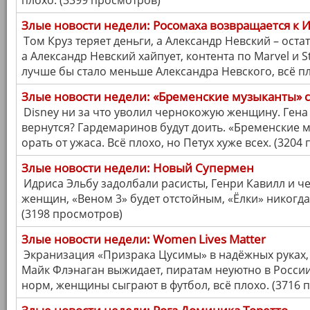
плохо. (3399 просмотров)
Злые новости недели: Росомаха возвращается к 
Том Круз теряет деньги, а Александр Невский – остат
а Александр Невский хайпует, контента по Marvel и S
лучше бы стало меньше Александра Невского, всё пл
Злые новости недели: «Бременские музыканты» 
Disney ни за что уволил чернокожую женщину. Гена 
вернутся? Гардемаринов будут доить. «Бременские м
орать от ужаса. Всё плохо, но Петух хуже всех. (3204
Злые новости недели: Новый Супермен
Идриса Эльбу задолбали расисты, Генри Кавилл и 
женщин, «Веном 3» будет отстойным, «Ёлки» никогда 
(3198 просмотров)
Злые новости недели: Women Lives Matter
Экранизация «Призрака Цусимы» в надёжных руках,
Майк Флэнаган выжидает, пиратам неуютно в Росси
норм, женщины сыграют в футбол, всё плохо. (3716 