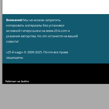
Внимание!
Мы не можем запретить
копировать материалы без установки
активной гиперссылки на www.25-k.com и
указания авторства. Но это останется на вашей
совести!
«25-й кадр» © 2009-2025. Почти все права
защищены
Работает на Seditio