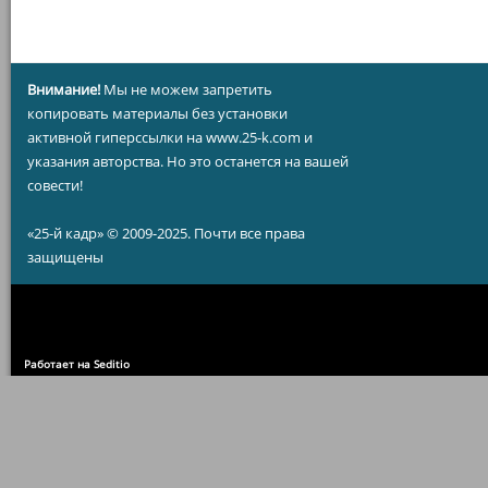
Внимание!
Мы не можем запретить
копировать материалы без установки
активной гиперссылки на www.25-k.com и
указания авторства. Но это останется на вашей
совести!
«25-й кадр» © 2009-2025. Почти все права
защищены
Работает на Seditio