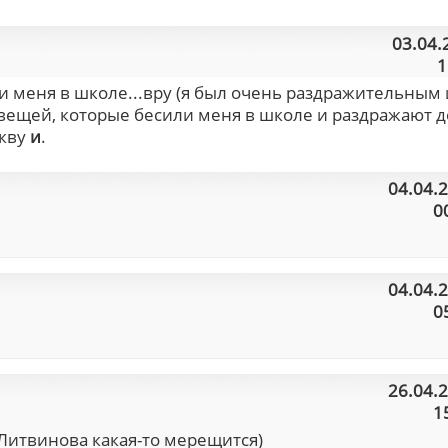
03.04.
1
и меня в школе...вру (я был очень раздражительным 
вещей, которые бесили меня в школе и раздражают д
укву
и
.
04.04.
0
04.04.
0
26.04.
1
а Литвинова какая-то мерещится)