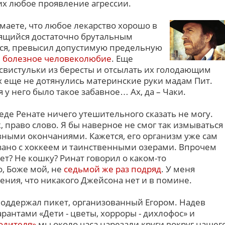
их любое проявление агрессии.
маете, что любое лекарство хорошо в
вящийся достаточно брутальным
тся, превысил допустимую предельную
я
болезное человеколюбие
. Еще
 свистульки из бересты и отсылать их голодающим
х еще не дотянулись материнские руки мадам Пит.
я у него было такое забавное… Ах, да – Чаки.
седе Ренате ничего утешительного сказать не могу.
 право слово. Я бы наверное не смог так измываться
ными окончаниями. Кажется, его организм уже сам
язано с хоккеем и таинственными озерами. Впрочем
ет? Не кошку? Ринат говорил о каком-то
о, Боже мой, не
седьмой же раз подряд
. У меня
ения, что никакого Джейсона нет и в помине.
поддержал пикет, организованный Егором. Надев
антами «Дети - цветы, хорроры - дихлофос» и
одителя»
мы около часа нарезали круги вокруг нашег