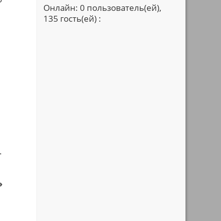
Онлайн: 0 пользователь(ей),
135 гость(ей) :
.
»