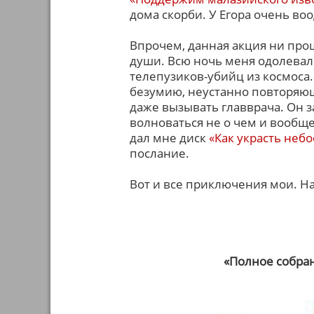
дома скорби. У Егора очень во
Впрочем, данная акция ни про
души. Всю ночь меня одолева
телепузиков-убийц из космоса.
безумию, неустанно повторя
даже вызывать главврача. Он з
волноваться не о чем и вообщ
дал мне диск
«Как украсть неб
послание.
Вот и все приключения мои. На
«Полное собра