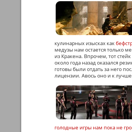
кулинарных изысках как
бефст
медузы нам остается только меч
из Кракена. Впрочем, тот стей
около года назад оказался ре
готовы были отдать за него по
лицензии. Авось оно и к лучше
голодные игры нам пока не гро