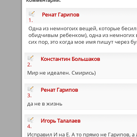
Комментарии:
Ренат Гарипов
1.
Одна из немногоих вещей, которые бесил
обидчивым ребенком), одна из немногих 
сих пор, это когда мое имя пишут через б
Константин Большаков
2.
Мир не идеален. Смирись)
Ренат Гарипов
3.
да не в жизнь
Игорь Талалаев
4.
Исправил И на Е. А то прямо не Гарипов, 