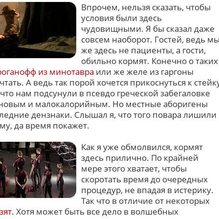
Впрочем, нельзя сказать, чтобы
условия были здесь
чудовищными. Я бы сказал даже
совсем наоборот. Гостей, ведь м
же здесь не пациенты, а гости,
обильно кормят. Конечно о таких
роганофф из минотавра
или же желе из гаргоны
тать. А ведь так порой хочется прикоснуться к стейк
к что нам подсунули в псевдо греческой забегаловке
зиновым и малокалорийным. Но местные аборигены
следние дензнаки. Слышал я, что того повара лишили
му, да время покажет.
Как я уже обмолвился, кормят
здесь прилично. По крайней
мере этого хватает, чтобы
скоротать время до очередных
процедур, не впадая в истерику.
Так что в отличие от некоторых
зят
. Хотя может быть все дело в волшебных