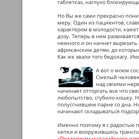
таблетках, наглухо блокирующ
Но Вы же сами прекрасно пони
меру. Один из пациентов, сла
характером в молодости, каже
дозу. Теперь в нем развиваетс
немного и он начнет вырезать
африканским детям, до которы
Как же звали того бедолагу. Им
А вот о моем со
Смелый человек,
над своими нерв
начинает отторгать все что св
любопытство, сгубило кошку. Н
полусгнившем парне со дна. Н
начинают складываться подозр
Именно поэтому я с радостью 
кепки и вооружившись транспар
«Поддержим малазийского изв