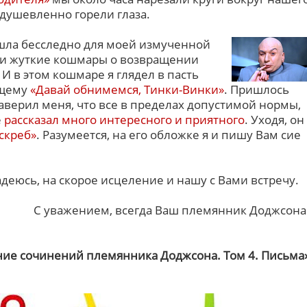
одушевленно горели глаза.
шла бесследно для моей измученной
ли жуткие кошмары о возвращении
 И в этом кошмаре я глядел в пасть
ющему
«Давай обнимемся, Тинки-Винки»
. Пришлось
аверил меня, что все в пределах допустимой нормы,
е
рассказал много интересного и приятного
. Уходя, он
оскреб»
. Разумеется, на его обложке я и пишу Вам сие
деюсь, на скорое исцеление и нашу с Вами встречу.
С уважением, всегда Ваш племянник Доджсона
ние сочинений племянника Доджсона. Том 4. Письма