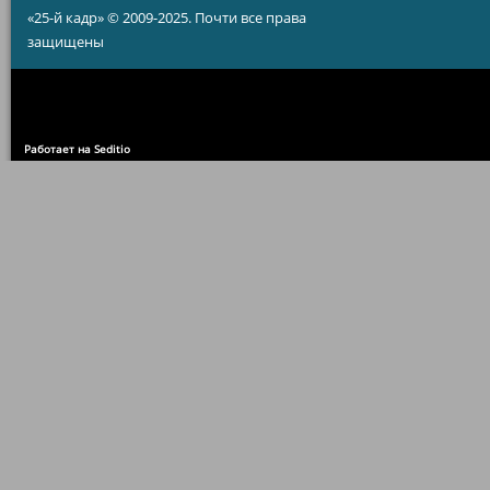
«25-й кадр» © 2009-2025. Почти все права
защищены
Работает на Seditio