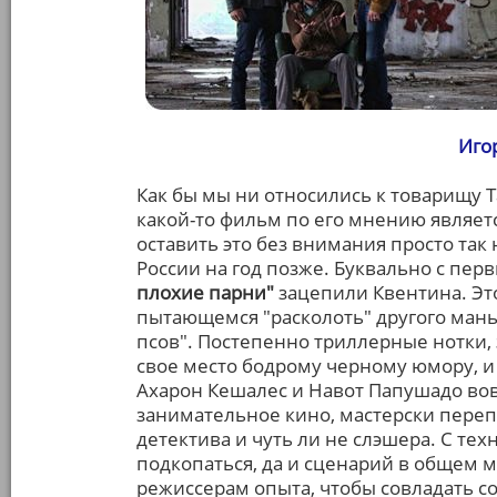
Иго
Как бы мы ни относились к товарищу Та
какой-то фильм по его мнению являетс
оставить это без внимания просто так
России на год позже. Буквально с пер
плохие парни"
зацепили Квентина. Это
пытающемся "расколоть" другого мань
псов". Постепенно триллерные нотки,
свое место бодрому черному юмору, и 
Ахарон Кешалес и Навот Папушадо вов
занимательное кино, мастерски пере
детектива и чуть ли не слэшера. С те
подкопаться, да и сценарий в общем м
режиссерам опыта, чтобы совладать 