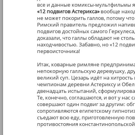
все и данные комиксы-мультфильмы яв
«12 подвигов Астерикса»
вообще наход
не может покорить галлов, потому что
Римский правитель предложил напивш
подвигов достойных самого Геркулеса, 
доказали, что галлы обладают не столь
находчивостью. Забавно, но «12 подви
первоисточника!
Итак, коварные римляне предпринима
непокорную галльскую деревушку, дру
великий суп. Цезарь идёт на хитрость 
чемпионам деревни Астериксу и Обели
двенадцать испытаний, сформулирован
Те, конечно, соглашаются, и вот у нас
совершают один подвиг за другим: об
сопротивляются египетскому гипнотиз
съедают всю еду, приготовленную пов
противостояния константинопольской