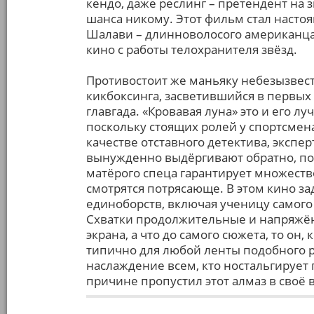
кендо, даже реслинг – претендент на 
шанса никому. Этот фильм стал наст
Шалави – длинноволосого американца
кино с работы телохранителя звёзд.
Противостоит же маньяку небезызвест
кикбоксинга, засветившийся в первы
главгада. «Кровавая луна» это и его лу
поскольку стоящих ролей у спортсмена
качестве отставного детектива, экспе
вынужденно выдёргивают обратно, по
матёрого спеца гарантирует множество
смотрятся потрясающе. В этом кино з
единоборств, включая ученицу самого 
Схватки продолжительные и напряжённ
экрана, а что до самого сюжета, то он
типично для любой ленты подобного р
наслаждение всем, кто ностальгирует 
причине пропустил этот алмаз в своё 