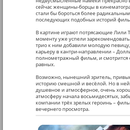
недвусмысленные намёки прекрасно в
сейчас женщины-борцы в кинематограф
стали бы бороться более радикальным
последующих подобных историй фил
В картине играют потрясающие Лили Т
моменту уже успели зарекомендовать 
трио к ним добавили молодую певицу
карьеру в кантри-направлении – Долл
полнометражный фильм, и смотрится 
равных.
Возможно, нынешний зритель, привык
историю смешной и весёлой. Но в ней
душевное и атмосферное, очень хорош
атмосферу начала восьмидесятых, заб
компании трёх зрелых героинь – филь
вечернего просмотра.