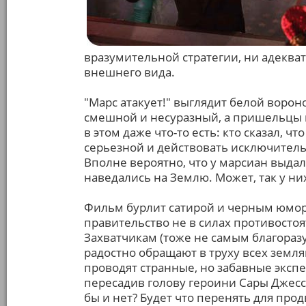
вразумительной стратегии, ни адеква
внешнего вида.
"Марс атакует!" выглядит белой воро
смешной и несуразный, а пришельцы в
в этом даже что-то есть: кто сказал, 
серьезной и действовать исключитель
Вполне вероятно, что у марсиан выда
наведались на Землю. Может, так у ни
Фильм бурлит сатирой и черным юмор
правительство не в силах противостоя
Захватчикам (тоже не самым благоразу
радостно обращают в труху всех земл
проводят странные, но забавные эксп
пересадив голову героини Сары Джесс
бы и нет? Будет что перенять для про