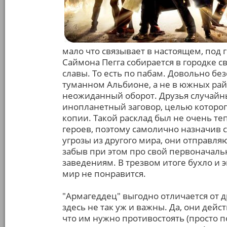
мало что связывает в настоящем, под 
Саймона Пегга собирается в городке с
славы. То есть по пабам. Довольно без
туманном Альбионе, а не в южных ра
неожиданный оборот. Друзья случай
инопланетный заговор, целью которог
копии. Такой расклад был не очень те
героев, поэтому самолично назначив 
угрозы из другого мира, они отправляю
забыв при этом про свой первоначал
заведениям. В трезвом итоге бухло и 
мир не понравится.
"Армагеддец" выгодно отличается от 
здесь не так уж и важны. Да, они дей
что им нужно противостоять (просто по