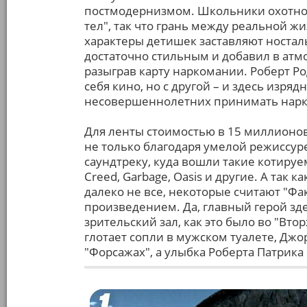
постмодернизмом. Школьники охотно
тел", так что грань между реальной ж
характеры детишек заставляют ностал
достаточно стильным и добавил в атмо
разыграв карту наркомании. Роберт Ро
себя кино, но с другой – и здесь изряд
несовершеннолетних принимать наркот
Для ленты стоимостью в 15 миллионов
не только благодаря умелой режиссуре
саундтреку, куда вошли такие котируемы
Creed, Garbage, Oasis и другие. А так 
далеко не все, некоторые считают "Ф
произведением. Да, главный герой зде
зрительский зал, как это было во "Вто
глотает сопли в мужском туалете, Джо
"Форсажах", а улыбка Роберта Патрика