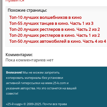
Похожие страницы:
Топ-10 лучших волшебников в кино
Топ-55 лучших танцев в кино. Часть 1 из 3
Топ-20 лучших рестлеров в кино. Часть 2 из 2
Топ-20 лучших рестлеров в кино. Часть 1 из 2
Топ-50 лучших автомобилей в кино. Часть 4 из 4
Комментарии:
Пока комментариев нет
Внимание!
Мы не можем запретить
копировать материалы без установки
активной гиперссылки на www.25-k.com и
указания авторства. Но это останется на вашей
совести!
«25-й кадр» © 2009-2025. Почти все права