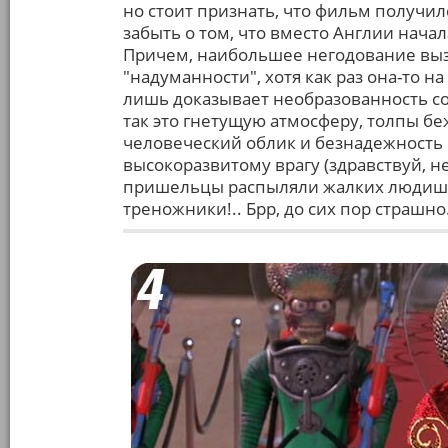
но стоит признать, что фильм получилс
забыть о том, что вместо Англии нача
Причем, наибольшее негодование вызв
"надуманности", хотя как раз она-то 
лишь доказывает необразованность со
так это гнетущую атмосферу, толпы б
человеческий облик и безнадежность
высокоразвитому врагу (здравствуй, н
пришельцы распыляли жалких людишек
треножники!.. Брр, до сих пор страшно