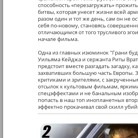
способность «перезагружать» прожиты
битвы, которая унесет жизни всей арм
разом один и тот же день, сам он не о
себя по-новому, становясь совершенн
отличающимся от того трусливого эго
начале фильма.
Одна из главных изюминок "Грани бу
Уильяма Кейджа и сержанта Риты Врат
предстоит вместе разгадать загадку, 
захвативших большую часть Европы. Э
критиками и зрителями, с закручен
отсылок к культовым фильмам, ярким
спецэффектами и не банальным изобр
попасть в наш топ инопланетных вто
эффектно прокачивал свой скилл убийц