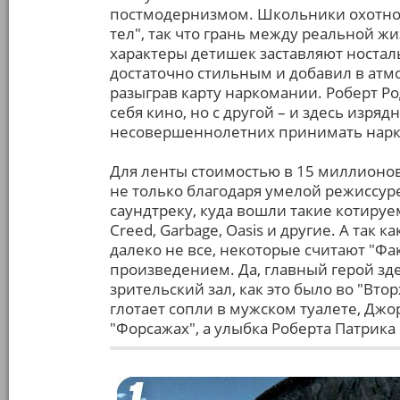
постмодернизмом. Школьники охотно
тел", так что грань между реальной ж
характеры детишек заставляют ностал
достаточно стильным и добавил в атмо
разыграв карту наркомании. Роберт Ро
себя кино, но с другой – и здесь изряд
несовершеннолетних принимать наркот
Для ленты стоимостью в 15 миллионов
не только благодаря умелой режиссуре
саундтреку, куда вошли такие котируемы
Creed, Garbage, Oasis и другие. А так 
далеко не все, некоторые считают "Ф
произведением. Да, главный герой зде
зрительский зал, как это было во "Вто
глотает сопли в мужском туалете, Джо
"Форсажах", а улыбка Роберта Патрика