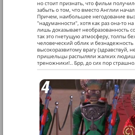
но стоит признать, что фильм получилс
забыть о том, что вместо Англии нача
Причем, наибольшее негодование вызв
"надуманности", хотя как раз она-то 
лишь доказывает необразованность со
так это гнетущую атмосферу, толпы б
человеческий облик и безнадежность
высокоразвитому врагу (здравствуй, н
пришельцы распыляли жалких людишек
треножники!.. Брр, до сих пор страшно