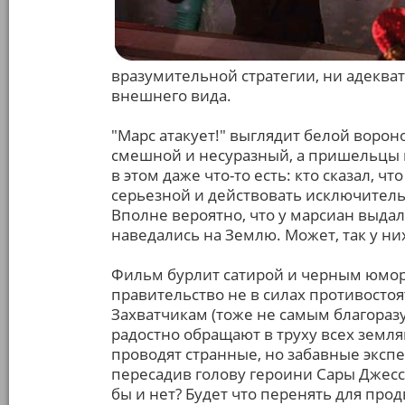
вразумительной стратегии, ни адеква
внешнего вида.
"Марс атакует!" выглядит белой воро
смешной и несуразный, а пришельцы в
в этом даже что-то есть: кто сказал, 
серьезной и действовать исключитель
Вполне вероятно, что у марсиан выда
наведались на Землю. Может, так у ни
Фильм бурлит сатирой и черным юмор
правительство не в силах противостоя
Захватчикам (тоже не самым благоразу
радостно обращают в труху всех земл
проводят странные, но забавные эксп
пересадив голову героини Сары Джесс
бы и нет? Будет что перенять для про