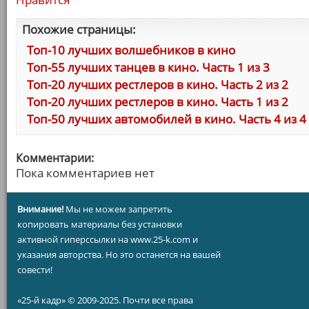
Похожие страницы:
Топ-10 лучших волшебников в кино
Топ-55 лучших танцев в кино. Часть 1 из 3
Топ-20 лучших рестлеров в кино. Часть 2 из 2
Топ-20 лучших рестлеров в кино. Часть 1 из 2
Топ-50 лучших автомобилей в кино. Часть 4 из 4
Комментарии:
Пока комментариев нет
Внимание!
Мы не можем запретить
копировать материалы без установки
активной гиперссылки на www.25-k.com и
указания авторства. Но это останется на вашей
совести!
«25-й кадр» © 2009-2025. Почти все права