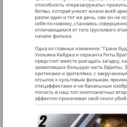
способность «перезагружать» прожиты
битвы, которая унесет жизни всей арм
разом один и тот же день, сам он не о
себя по-новому, становясь совершенн
отличающимся от того трусливого эго
начале фильма.
Одна из главных изюминок "Грани бу
Уильяма Кейджа и сержанта Риты Врат
предстоит вместе разгадать загадку, 
захвативших большую часть Европы. Э
критиками и зрителями, с закручен
отсылок к культовым фильмам, ярким
спецэффектами и не банальным изобр
попасть в наш топ инопланетных вто
эффектно прокачивал свой скилл убийц