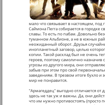
мало что связывает в настоящем, под 
Саймона Пегга собирается в городке с
славы. То есть по пабам. Довольно без
туманном Альбионе, а не в южных ра
неожиданный оборот. Друзья случай
инопланетный заговор, целью которог
копии. Такой расклад был не очень те
героев, поэтому самолично назначив 
угрозы из другого мира, они отправляю
забыв при этом про свой первоначал
заведениям. В трезвом итоге бухло и 
мир не понравится.
"Армагеддец" выгодно отличается от 
здесь не так уж и важны. Да, они дей
что им нужно противостоять (просто по