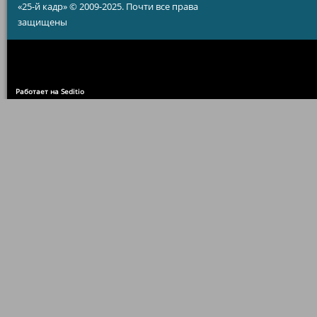
«25-й кадр» © 2009-2025. Почти все права
защищены
Работает на Seditio