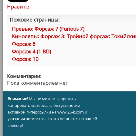
Нравится
Похожие страницы:
Превью: Форсаж 7 (Furious 7)
Киноляпы: Форсаж 3: Тройной форсаж: Токийский Др
Форсаж 8
Форсаж 4 (1 BD)
Форсаж 10
Комментарии:
Пока комментариев нет
Внимание!
Мы не можем запретить
копировать материалы без установки
активной гиперссылки на www.25-k.com и
указания авторства. Но это останется на вашей
совести!