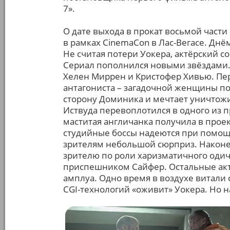
7».
О дате выхода в прокат восьмой части
в рамках CinemaCon в Лас-Вегасе. Днё
Не считая потери Уокера, актёрский 
Сериал пополнился новыми звёздами. 
Хелен Миррен и Кристофер Хивью. Пе
антагониста – загадочной женщины по
сторону Доминика и мечтает уничтожи
Иствуда перевоплотился в одного из пр
маститая англичанка получила в проек
студийные боссы надеются при помощ
зрителям небольшой сюрприз. Наконе
зрителю по роли харизматичного одич
приспешником Сайфер. Остальные акт
амплуа. Одно время в воздухе витали с
CGI-технологий «оживит» Уокера. Но на