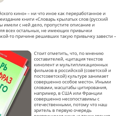
ского кино» – ни что иное как переработанное и
издание книги «Словарь крылатых слов (русский
вы имели с ней дело, пропустите описание и
 Для всех остальных, не имеющих привычки
какой-то причине решивших такую привычку завести 
Стоит отметить, что, по мнению
составителей, «цитация текстов
кинолент и мультипликационных
фильмов в российской (советской и
постсоветской) культуре занимает
совершенно особое место». Иными
словами, масштабы цитирования,
например, в США или Франции
совершенно несопоставимы с
отечественными, потому что наш
зритель в первую очередь
воспринимал кино «с точки зрения