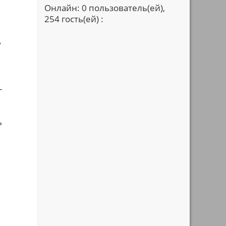
Онлайн: 0 пользователь(ей),
254 гость(ей) :
у
-
ь