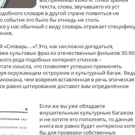
текста, слова, звучавшего из уст
подобного словаря в другой стране появиться не
 то событие это было бы отнюдь не столь
ко у нас обычный с виду словарь отражает специфик
ения.
й «Словарь…»? Это, как несложно догадаться,
аже культовых фраз из отечественных фильмов 30-90
сякого рода подобных интернет-списков –
тате смысла, что позволяет успешно применять
руя окружающим остроумие и культурный багаж. Вед
киномана, чем вовремя вставленная в речь эпическая
 все равно цитирование доставит вам определённое
Если же вы уже обладаете
внушительным культурным багажом
и не хотите его пополнять, то данная
книга все равно будет интересна хотя
бы для проверки собственных