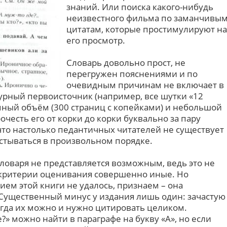
знаний. Или поиска какого-нибудь
неизвестного фильма по заманчивы
цитатам, которые простимулируют на
его просмотр.
Словарь довольно прост, не
перегружен пояснениями и по
очевидным причинам не включает в
урный первоисточник (например, все шутки «12
омный объём (300 страниц с копейками) и небольшой
очесть его от корки до корки буквально за пару
что настолько педантичных читателей не существует
истываться в произвольном порядке.
ловаря не представляется возможным, ведь это не
 критерии оценивания совершенно иные. Но
нием этой книги не удалось, признаем – она
Существенный минус у издания лишь один: зачастую
сегда их можно и нужно цитировать целиком.
?» можно найти в параграфе на букву «А», но если