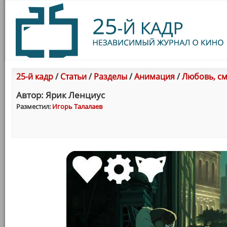
25-й кадр
/
Статьи
/
Разделы
/
Анимация
/
Любовь, см
Автор: Ярик Ленциус
Разместил:
Игорь Талалаев