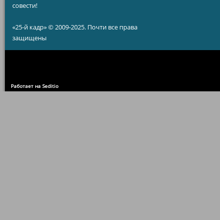
совести!
«25-й кадр» © 2009-2025. Почти все права
защищены
Работает на Seditio