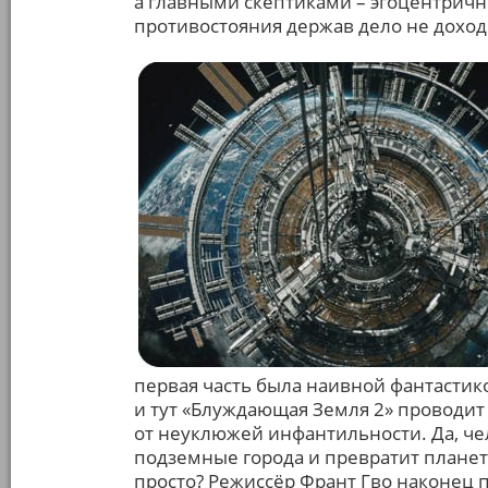
а главными скептиками – эгоцентричн
противостояния держав дело не доход
первая часть была наивной фантастик
и тут «Блуждающая Земля 2» проводит
от неуклюжей инфантильности. Да, че
подземные города и превратит планету 
просто? Режиссёр Франт Гво наконец п