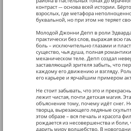
района в пастельных тонах до мрачного
контраст -– основа всей истории. Бёрт
взрослых, где метафора неполноценно
буквальной, но при этом не теряет св
Молодой Джонни Депп в роли Эдварда
практически без слов, выражая всю гам
боль – исключительно глазами и пласт
существо, чья душа, полная романтик
механическом теле. Депп создал неве
заставляющий зрителя забыть, что пер
каждому его движению и взгляду. Роль
его карьере и ярчайшим примером акт
Не стоит забывать, что это и прекрас
лежит чистая, почти детская магия. Эта
объяснение тому, почему идёт снег. Н
творца, вырезающего ледяные скульпт
этом образе – вся печаль и красота фи
рождается из несовершенства и боли,
дарить миру волшебство. В новогодние