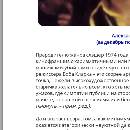
Алекса
(за декабрь 
Прародителю жанра слэшер 1974 года с
кинофраншиз с харизматичными или 
маньяками-убийцами придёт чуть позж
режиссёра Боба Кларка – это скорее ар
точка, нежели высокохудожественное 
старичка желательно всем, кто хоть 
ужасов, где симпатии публики на сто
мачете, перчаткой с лезвиями или бе
пырнуть, – прим. ред.)
.
Да и возраст возрастом, а как миниму
окажется категорически неуютной даже