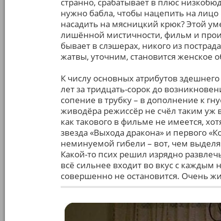
странно, срабатывает в плюс низкобюд
нужно бабла, чтобы нацепить на лицо
насадить на мясницкий крюк? Этой у
лишённой мистичности, фильм и произ
бывает в слэшерах, никого из пострад
жатвы, уточним, становится женское 
К числу основных атрибутов здешнего
лет за тридцать-сорок до возникновен
сопение в трубку – в дополнение к г
живодёра режиссёр не счёл таким уж
как такового в фильме не имеется, хо
звезда «Выхода дракона» и первого «
неминуемой гибели – вот, чем выделяе
Какой-то псих решил изрядно развлечь
всё сильнее входит во вкус с каждым
совершенно не остановится. Очень ж