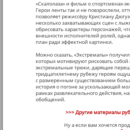
«Скалолаза» и фильм о спортсменах-эк
Герои ленты так и не повзрослели, отт
позволяет режиссёру Кристиану Дюгуэ
несколько захватывающих сцен с лыж
обрисовать характеры персонажей, что
внешности исполнителей ролей, однак
план ради эффектной картинки.
Можно сказать, «Экстремалы» получи
которых мотивируют рисковать собой н
экстремальные трюки, дарящие пере
тридцатилетнему рубежу героям ощущ
с размеренным существованием больш
история о погоне за ускользающей мол
рамках развлекательного действия, н
обобщений.
>>> Другие материалы ру
Ну а если вам хочется пр