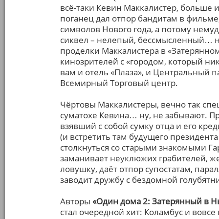
всё-таки Кевин Маккалистер, больше 
поганец дал отпор бандитам в фильме,
символов Нового года, а потому немуд
сиквел – нелепый, бессмысленный… н
проделки Маккалистера в «Затерянно
кинозрителей с «городом, который ник
вам и отель «Плаза», и Центральный 
Всемирный Торговый центр.
Чёртовы Маккалистеры, вечно так спеш
суматохе Кевина… ну, не забывают. Про
взявший с собой сумку отца и его кре
(и встретить там будущего президента
столкнуться со старыми знакомыми Г
заманивает неуклюжих грабителей, ж
ловушку, даёт отпор супостатам, пар
заводит дружбу с бездомной голубятн
Авторы
«Один дома 2: Затерянный в 
стал очередной хит: Коламбус и вовсе