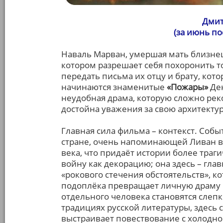
Дмит
(за июнь п
Наваль Марван, умершая мать близнец
котором разрешает себя похоронить т
передать письма их отцу и брату, кото
начинаются знаменитые
«Пожары»
Ден
неудобная драма, которую сложно реко
достойна уважения за свою архитектур
Главная сила фильма – контекст. Со
стране, очень напоминающей Ливан 
века, что придаёт истории более траг
войну как декорацию; она здесь – гла
«рокового стечения обстоятельств», к
подоплёка превращает личную драму Н
отдельного человека становятся слепк
традициях русской литературы, здесь 
выстраивает повествование с холодно