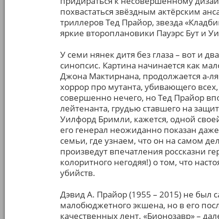
придираться к несовершенному дизайн
похвастаться звёздным актёрским ан
триллеров Тед Прайор, звезда «Клад
яркие второплановики Пауэрс Бут и У
У семи нянек дитя без глаза – вот и 
синопсис. Картина начинается как м
Джона Мактирнана, продолжается а-ля 
хоррор про мутанта, убивающего всех,
совершенно нечего, но Тед Прайор вп
лейтенанта, грудью ставшего на защи
Уилфорд Бримли, кажется, одной свое
его генерал неожиданно показан даже
семьи, где узнаем, что он на самом де
произведут впечатления россказни геро
колоритного негодяя!) о том, что нас
убийств.
Дэвид А. Прайор (1955 – 2015) не бы
малобюджетного экшена, но в его пос
качественных лент. «Бионозавр» – дал