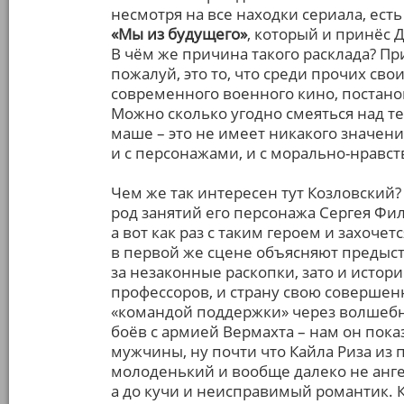
несмотря на все находки сериала, ест
«Мы из будущего»
, который и принёс 
В чём же причина такого расклада? При
пожалуй, это то, что среди прочих свои
современного военного кино, постано
Можно сколько угодно смеяться над тем
маше – это не имеет никакого значени
и с персонажами, и с морально-нравс
Чем же так интересен тут Козловский?
род занятий его персонажа Сергея Фил
а вот как раз с таким героем и захоче
в первой же сцене объясняют предысто
за незаконные раскопки, зато и истор
профессоров, и страну свою совершенн
«командой поддержки» через волшебно
боёв с армией Вермахта – нам он по
мужчины, ну почти что Кайла Риза из 
молоденький и вообще далеко не ангел
а до кучи и неисправимый романтик. К