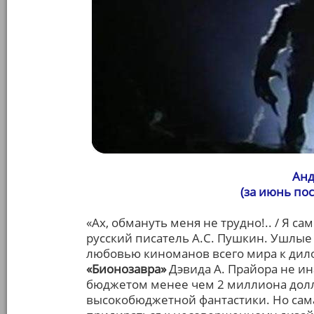
Анд
(за июнь по
«Ах, обмануть меня не трудно!.. / Я с
русский писатель А.С. Пушкин. Ушлые 
любовью киноманов всего мира к дило
«Бионозавра»
Дэвида А. Прайора не ин
бюджетом менее чем 2 миллиона долл
высокобюджетной фантастики. Но сама