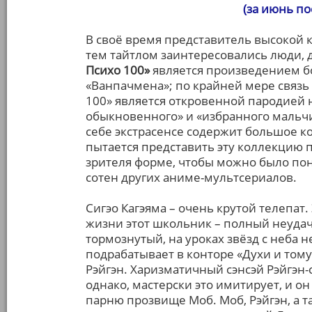
(за июнь п
В своё время представитель высокой 
тем тайтлом заинтересовались люди, 
Психо 100»
является произведением бо
«Ванпачмена»; по крайней мере связь 
100» является откровенной пародией 
обыкновенного» и «избранного мальчи
себе экстрасенсе содержит большое к
пытается представить эту коллекцию 
зрителя форме, чтобы можно было пон
сотен других аниме-мультсериалов.
Сигэо Кагэяма – очень крутой телепат.
жизни этот школьник – полный неудач
тормознутый, на уроках звёзд с неба н
подрабатывает в конторе «Духи и том
Рэйгэн. Харизматичный сэнсэй Рэйгэн-
однако, мастерски это имитирует, и он
парню прозвище Моб. Моб, Рэйгэн, а т